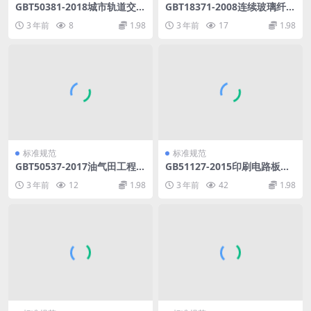
GBT50381-2018城市轨道交通
GBT18371-2008连续玻璃纤维
自动售检票系统工程质量验收
纱.pdf
3 年前
8
1.98
3 年前
17
1.98
标准.pdf
标准规范
标准规范
GBT50537-2017油气田工程测
GB51127-2015印刷电路板工
量标准.pdf
厂设计规范.pdf
3 年前
12
1.98
3 年前
42
1.98