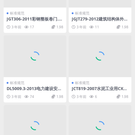
标准规范
标准规范
JGT306-2011彩钢整板卷门.p
JGJT279-2012建筑结构体外预
df
应力加固技术规程.pdf
3 年前
17
1.98
3 年前
11
1.98
标准规范
标准规范
DL5009.3-2013电力建设安全
JCT819-2007水泥工业用CXB
工作规程第3部分：变电站.pd
C系列袋式除尘器.pdf
3 年前
74
1.98
3 年前
6
1.98
f