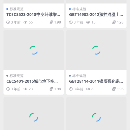
标准规范
标准规范
TCECS523-2018中空纤维增强
GBT14902-2012预拌混凝土.p
水泥板幕墙工程技术规程.pdf
df
3 年前
66
1.98
3 年前
15
1.98
标准规范
标准规范
CECS401-2015城市地下空间
GBT28114-2011镁质强化瓷
开发建设管理标准(缺首页).pd
器.pdf
3 年前
23
1.98
3 年前
8
1.98
f