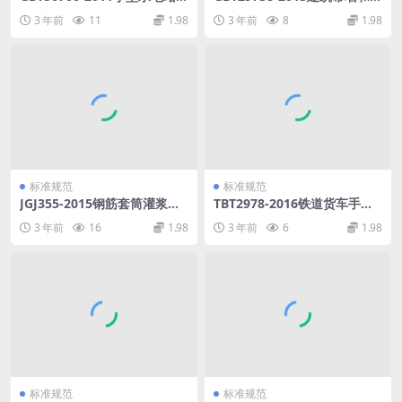
术改造规范.pdf
窗抗风携碎物冲击性能分级及
3 年前
11
1.98
3 年前
8
1.98
检测方法.pdf
标准规范
标准规范
JGJ355-2015钢筋套筒灌浆连
TBT2978-2016铁道货车手制
接应用技术规程.pdf
动机.pdf
3 年前
16
1.98
3 年前
6
1.98
标准规范
标准规范