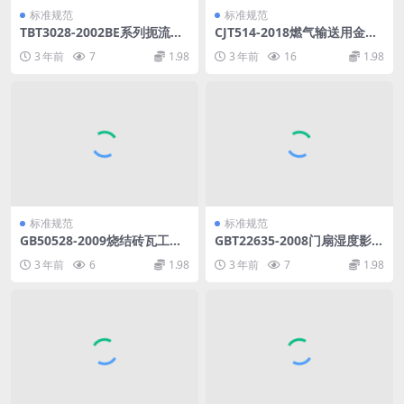
标准规范
标准规范
TBT3028-2002BE系列扼流变
CJT514-2018燃气输送用金属
压器技术条件.pdf
阀门.pdf
3 年前
7
1.98
3 年前
16
1.98
标准规范
标准规范
GB50528-2009烧结砖瓦工厂
GBT22635-2008门扇湿度影响
节能设计规范.pdf
稳定性检测方法.pdf
3 年前
6
1.98
3 年前
7
1.98