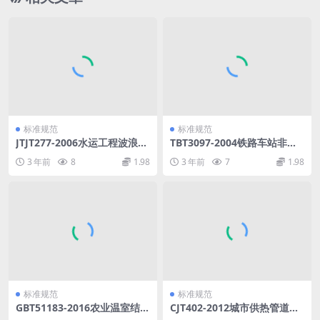
标准规范
标准规范
JTJT277-2006水运工程波浪观
TBT3097-2004铁路车站非正
测和分析技术规程.pdf
常作业进路安全监督装置.pdf
3 年前
8
1.98
3 年前
7
1.98
标准规范
标准规范
GBT51183-2016农业温室结构
CJT402-2012城市供热管道用
荷载规范.pdf
波纹管补偿器.pdf