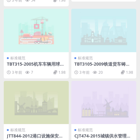
3 年前
54
1.98
标准规范
标准规范
TBT315-2005机车车辆用球阀.
TBT3105-2009铁道货车铸钢
pdf
摇枕、侧架无损检测(第1-3部
3 年前
7
1.98
3 年前
20
1.98
分).pdf
标准规范
标准规范
JTT844-2012港口设施保安设
CJT474-2015城镇供水管理信