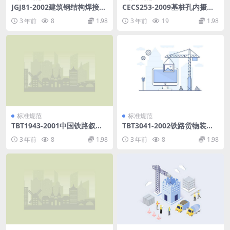
JGJ81-2002建筑钢结构焊接技
CECS253-2009基桩孔内摄像
术规程.pdf
检测技术规程.pdf
3 年前
8
1.98
3 年前
19
1.98
标准规范
标准规范
TBT1943-2001中国铁路叙词
TBT3041-2002铁路货物装载
表的编制与使用规则.pdf
加固术语.pdf
3 年前
8
1.98
3 年前
8
1.98