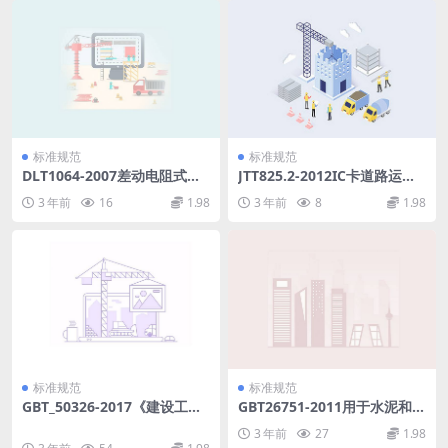
标准规范
标准规范
DLT1064-2007差动电阻式锚
JTT825.2-2012IC卡道路运输
索测力计.pdf
证件第2部分：IC卡技术要求.
3 年前
16
1.98
3 年前
8
1.98
pdf
标准规范
标准规范
GBT_50326-2017《建设工程
GBT26751-2011用于水泥和混
项目管理规范》_宣贯课件.pdf
凝土中的粒化电炉磷渣粉.pdf
3 年前
27
1.98