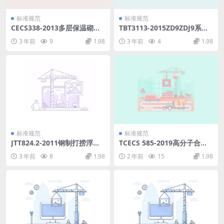
标准规范
标准规范
CECS338-2013多层保温砌模
TBT3113-2015ZD9ZDJ9系列
混凝土网格墙建筑技术规程.p
电动转辙机.pdf
3 年前
9
1.98
3 年前
4
1.98
df
标准规范
标准规范
JTT824.2-2011钢制打捞浮筒
TCECS 585-2019高分子合金
第2部分：保养与维修.pdf
电缆桥架技术规程.pdf
3 年前
8
1.98
2 年前
15
1.98