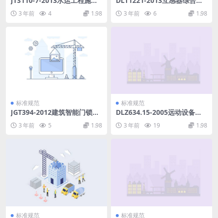
JTS110-7-2013水运工程施工
DLT1221-2013互感器综合特
图文件编制规定.pdf
性测试仪通用技术条件.pdf
3 年前
4
1.98
3 年前
6
1.98
标准规范
标准规范
JGT394-2012建筑智能门锁通
DLZ634.15-2005远动设备及
用技术要求.pdf
系统第1-5部分.pdf
3 年前
5
1.98
3 年前
19
1.98
标准规范
标准规范