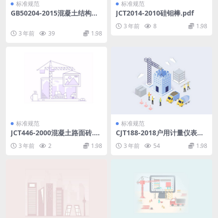
标准规范
标准规范
GB50204-2015混凝土结构工
JCT2014-2010硅钼棒.pdf
程施工质量验收规范(附条文说
3 年前
8
1.98
明).pdf
3 年前
39
1.98
标准规范
标准规范
JCT446-2000混凝土路面砖.p
CJT188-2018户用计量仪表数
df
据传输技术条件.pdf
3 年前
2
1.98
3 年前
54
1.98