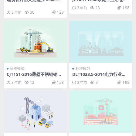
2014_实施指南_2018年版.pdf
泵.pdf
3 年前
13
1.98
3 年前
30
1.98
标准规范
标准规范
CJT151-2016薄壁不锈钢钢管.
DLT1033.5-2014电力行业词
pdf
汇第5部分：核能发电.pdf
3 年前
12
1.98
3 年前
9
1.98