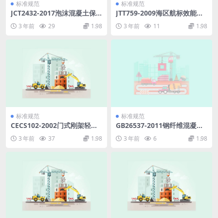
标准规范
标准规范
JCT2432-2017泡沫混凝土保
JTT759-2009海区航标效能验
温装饰板.pdf
收规范.pdf
3 年前
29
1.98
3 年前
11
1.98
标准规范
标准规范
CECS102-2002门式刚架轻型
GB26537-2011钢纤维混凝土
房屋钢结构技术规程.pdf
检查井盖.pdf
3 年前
37
1.98
3 年前
6
1.98