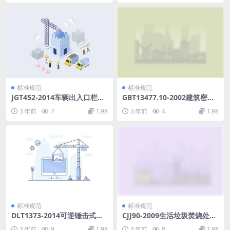
标准规范
标准规范
JGT452-2014车辆出入口栏杆
GBT13477.10-2002建筑密封
机.pdf
材料试验方法第10部分：定伸
3 年前
7
1.98
3 年前
4
1.98
粘结性的测定.pdf
标准规范
标准规范
DLT1373-2014可逆锤击式破
CJJ90-2009生活垃圾焚烧处理
碎机.pdf
工程技术规范.pdf
3 年前
9
1.98
3 年前
8
1.98