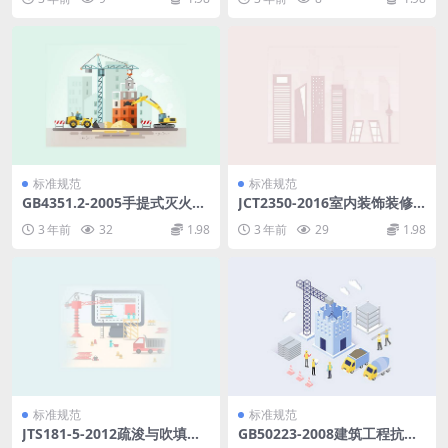
标准规范
标准规范
GB4351.2-2005手提式灭火器
JCT2350-2016室内装饰装修
第2部分手提式二氧化碳灭火
选材指南.pdf
3 年前
32
1.98
3 年前
29
1.98
器钢质无缝瓶体的要求.pdf
标准规范
标准规范
JTS181-5-2012疏浚与吹填工
GB50223-2008建筑工程抗震