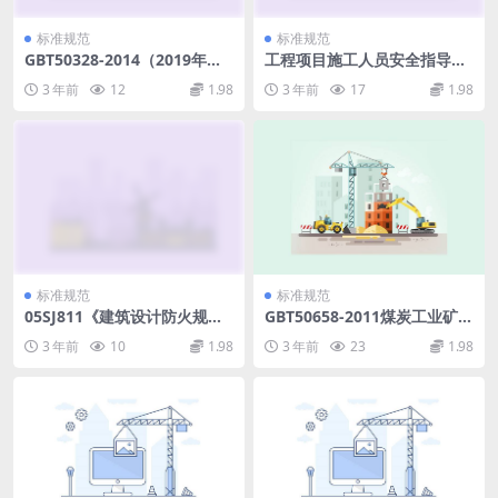
标准规范
标准规范
GBT50328-2014（2019年
工程项目施工人员安全指导手
版）建设工程文件归档规范.p
册.pdf
3 年前
12
1.98
3 年前
17
1.98
df
标准规范
标准规范
05SJ811《建筑设计防火规
GBT50658-2011煤炭工业矿区
范》图示.pdf
机电设备修理厂工程建设项目
3 年前
10
1.98
3 年前
23
1.98
设计文件编制标准.pdf