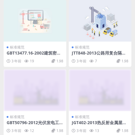
标准规范
标准规范
GBT13477.16-2002建筑密封
JTT848-2013公路用复合隔离
材料试验方法第16部分：压缩
栅立柱.pdf
3 年前
19
1.98
3 年前
7
1.98
特性的测定.pdf
标准规范
标准规范
GBT50796-2012光伏发电工程
JGT402-2013热反射金属屋面
验收规范.pdf
板.pdf
3 年前
12
1.98
3 年前
13
1.98