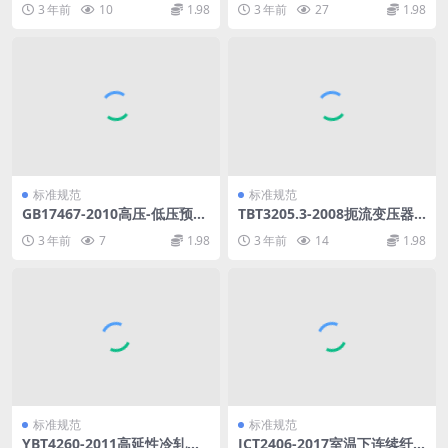
3 年前
10
1.98
3 年前
27
1.98
df
标准规范
标准规范
GB17467-2010高压-低压预装
TBT3205.3-2008扼流变压器
式变电站.pdf
钢轨引接线、中点连接线、中
3 年前
7
1.98
3 年前
14
1.98
点连接板第3部分：中点连接
板.pdf
标准规范
标准规范
YBT4260-2011高延性冷轧带
JCT2406-2017室温下连续纤