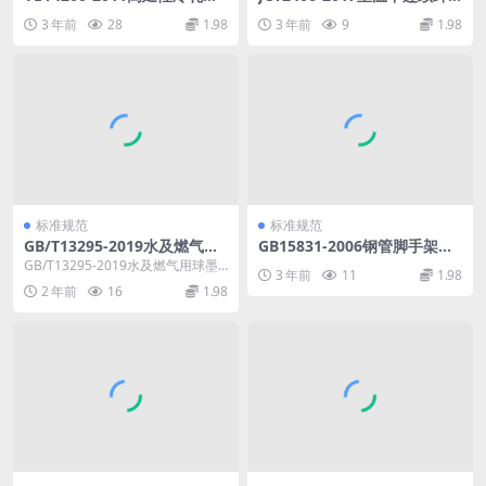
肋钢筋.PDF
维增强陶瓷基复合材料压缩性
3 年前
28
1.98
3 年前
9
1.98
能试验方法.pdf
标准规范
标准规范
GB/T13295-2019水及燃气用
GB15831-2006钢管脚手架扣
球墨铸铁管管件和附件含2021
件.pdf
GB/T13295-2019水及燃气用球墨
3 年前
11
1.98
年第一号修改单.pdf
铸铁管管件和附件含2021年第一号
2 年前
16
1.98
修改...