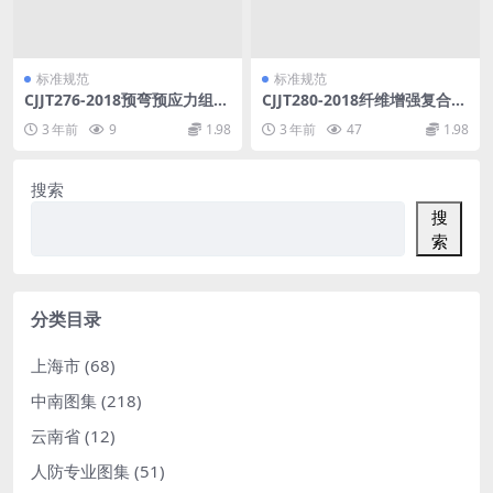
标准规范
标准规范
CJJT276-2018预弯预应力组合
CJJT280-2018纤维增强复合材
梁桥技术标准.pdf
料筋混凝土桥梁技术标准.pdf
3 年前
9
1.98
3 年前
47
1.98
搜索
搜
索
分类目录
上海市
(68)
中南图集
(218)
云南省
(12)
人防专业图集
(51)