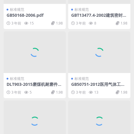
标准规范
标准规范
GB50168-2006.pdf
GBT13477.4-2002建筑密封材
料试验方法第4部分：原包装
3 年前
15
1.98
3 年前
8
1.98
单组分密封材料挤出性的测定.
pdf
标准规范
标准规范
DLT903-2015磨煤机耐磨件堆
GB50751-2012医用气体工程
焊技术导则.pdf
技术规范.pdf
3 年前
5
1.98
3 年前
13
1.98