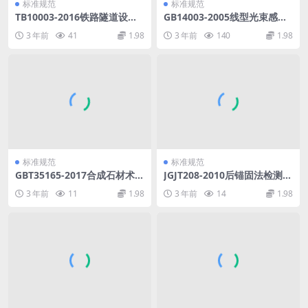
标准规范
标准规范
TB10003-2016铁路隧道设计
GB14003-2005线型光束感烟
规范.PDF
火灾探测器.pdf
3 年前
41
1.98
3 年前
140
1.98
标准规范
标准规范
GBT35165-2017合成石材术语
JGJT208-2010后锚固法检测混
和分类.pdf
凝土抗压强度技术规程.pdf
3 年前
11
1.98
3 年前
14
1.98