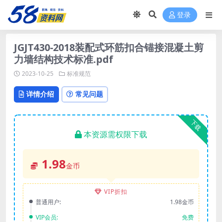
登录
JGJT430-2018装配式环筋扣合锚接混凝土剪
力墙结构技术标准.pdf
2023-10-25
标准规范
详情介绍
常见问题
下载
本资源需权限下载
1.98
金币
VIP折扣
普通用户:
1.98金币
VIP会员:
免费