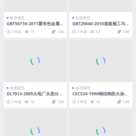
标准规范
标准规范
GBT50716-2011重有色金属冶
GBT25640-2010道路施工与养
炼设备安装工程施工规范.pdf
护机械设备沥青混凝土路面摊
3 年前
15
1.98
3 年前
12
1.98
铺作业机群智能化信息交换.p
df
标准规范
标准规范
DLT913-2005火电厂水质分析
CECS24-1990钢结构防火涂料
仪器质量验收导则.pdf
应用技术规程.pdf
3 年前
10
1.98
3 年前
14
1.98