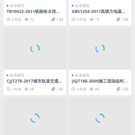
标准规范
标准规范
TB10422-2011铁路给水排水
GB51254-2017高填方地基技
工程施工质量验收标准(废止.p
术规范.pdf
3 年前
12
1.98
3 年前
13
1.98
df
标准规范
标准规范
CJJT278-2017城市轨道交通工
JGJT188-2009施工现场临时建
程远程监控系统技术标准.pdf
筑物技术规程.pdf
3 年前
68
1.98
3 年前
44
1.98