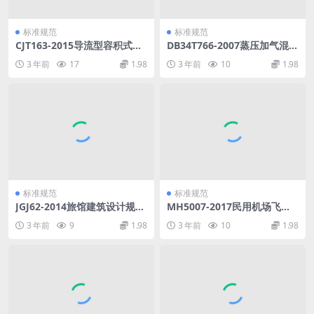
标准规范
标准规范
CJT163-2015导流型容积式水
DB34T766-2007蒸压加气混凝
加热器和半容积式水加热器.p
土砌块砌体工程施工及质量验
3 年前
17
1.98
3 年前
10
1.98
df
收规程.pdf
标准规范
标准规范
JGJ62-2014旅馆建筑设计规
MH5007-2017民用机场飞行
范.pdf
区场道工程质量检验评定标准.
3 年前
9
1.98
3 年前
10
1.98
pdf