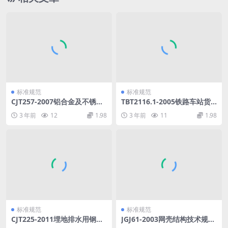
标准规范
标准规范
CJT257-2007铝合金及不锈钢
TBT2116.1-2005铁路车站货
闸门.pdf
运作业第1部分：通用作业.pd
3 年前
12
1.98
3 年前
11
1.98
f
标准规范
标准规范
CJT225-2011埋地排水用钢带
JGJ61-2003网壳结构技术规程
增强聚乙烯(PE)螺旋波纹管.p
(废止.pdf