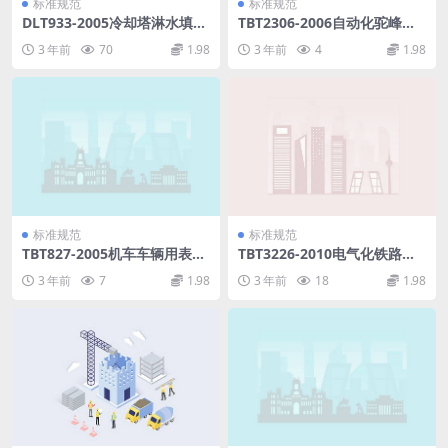
标准规范
标准规范
DLT933-2005冷却塔淋水填
TBT2306-2006自动化驼峰技
料、除水器、喷溅装置性能试
术条件.pdf
3 年前
70
1.98
3 年前
4
1.98
验方法.pdf
标准规范
标准规范
TBT827-2005机车车辆用表管
TBT3226-2010电气化铁路牵
接头.pdf
引变电所综合自动化系统装置.
3 年前
7
1.98
3 年前
18
1.98
pdf