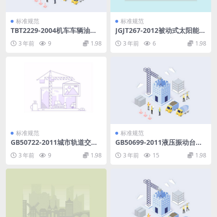
标准规范
标准规范
TBT2229-2004机车车辆油压
JGJT267-2012被动式太阳能建
减振器试验台技术条件.pdf
筑技术规范.pdf
3 年前
9
1.98
3 年前
6
1.98
标准规范
标准规范
GB50722-2011城市轨道交通
GB50699-2011液压振动台基
建设项目管理规范.pdf
础技术规范.pdf
3 年前
9
1.98
3 年前
15
1.98