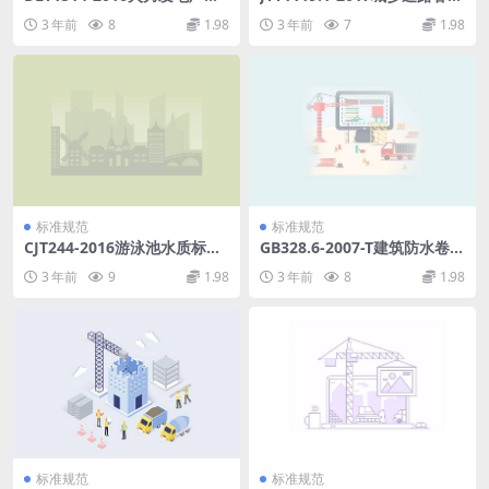
式除尘器用滤料寿命管理与评
应急处置规范第1部分：驾驶
3 年前
8
1.98
3 年前
7
1.98
价方法.pdf
员.PDF
标准规范
标准规范
CJT244-2016游泳池水质标准.
GB328.6-2007-T建筑防水卷
pdf
材试验方法第6部分：沥青防
3 年前
9
1.98
3 年前
8
1.98
水卷材长度、宽度和平直度.p
df
标准规范
标准规范