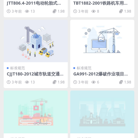
JTT806.4-2011电动轮胎式集
TBT1882-2001铁路机车用粗
装箱门式起重机第4部分：电
制轮箍订货技术条件.pdf
3 年前
13
1.98
3 年前
8
1.98
缆卷筒式.pdf
标准规范
标准规范
CJJT180-2012城市轨道交通工
GA991-2012爆破作业项目管
程档案整理标准.pdf
理要求.pdf
3 年前
13
1.98
3 年前
6
1.98