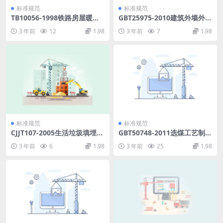
标准规范
标准规范
TB10056-1998铁路房屋暖通
GBT25975-2010建筑外墙外保
空调设计标准.pdf
温用岩棉制品.PDF
3 年前
12
1.98
3 年前
7
1.98
标准规范
标准规范
CJJT107-2005生活垃圾填埋场
GBT50748-2011选煤工艺制图
无害化评价标准.pdf
标准.pdf
3 年前
6
1.98
3 年前
25
1.98