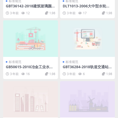
标准规范
标准规范
GBT36142-2018建筑玻璃颜色
DLT1013-2006大中型水轮发
及色差的测量方法.pdf
电机微机励磁调节器试验和调
3 年前
12
1.98
3 年前
17
1.98
整导则.pdf
标准规范
标准规范
GB50615-2010冶金工业水文
GBT36284-2018轨道交通站台
地质勘察规范.pdf
门电气系统.pdf
3 年前
16
1.98
3 年前
6
1.98