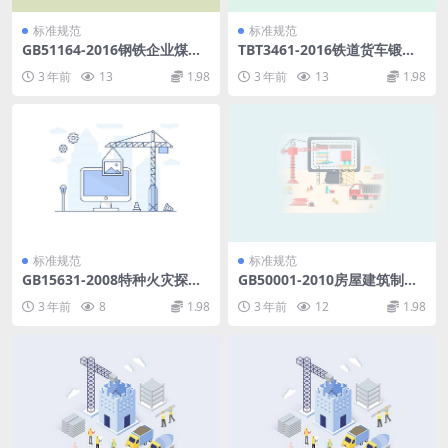
标准规范
标准规范
GB51164-2016钢铁企业煤气
TBT3461-2016铁道货车锻造
储存和输配系统施工及质量验
钩尾框.pdf
3 年前
13
1.98
3 年前
13
1.98
收规范.pdf
标准规范
标准规范
GB15631-2008特种火灾探测
GB50001-2010房屋建筑制图
器.pdf
统一标准.pdf
3 年前
8
1.98
3 年前
12
1.98