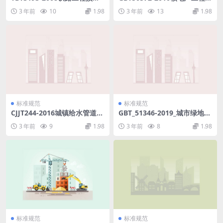
力筋用夹片式锚具、夹具和连
震调查与评价规范.pdf
3 年前
10
1.98
3 年前
13
1.98
接器技术条件.pdf
标准规范
标准规范
CJJT244-2016城镇给水管道非
GBT_51346-2019_城市绿地规
开挖修复更新工程技术规程.p
划-标准.pdf
3 年前
9
1.98
3 年前
8
1.98
df
标准规范
标准规范