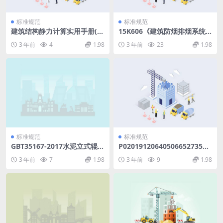
标准规范
标准规范
建筑结构静力计算实用手册(第
15K606《建筑防烟排烟系统
二版)-姚谏.pdf
技术标准》图示.pdf
3 年前
4
1.98
3 年前
23
1.98
标准规范
标准规范
GBT35167-2017水泥立式辊磨
P020191206405066527351.
机.pdf
pdf
3 年前
7
1.98
3 年前
9
1.98