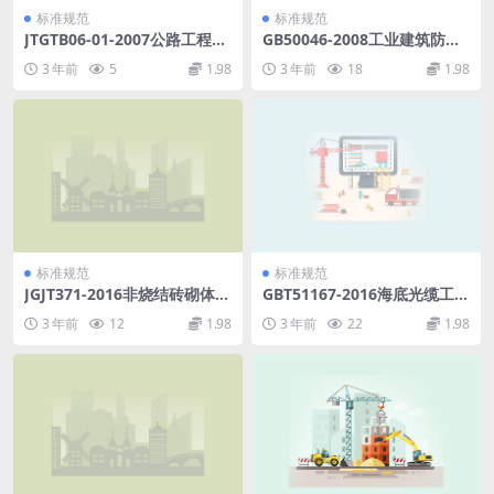
标准规范
标准规范
JTGTB06-01-2007公路工程概
GB50046-2008工业建筑防腐
算定额.pdf
蚀设计规范.pdf
3 年前
5
1.98
3 年前
18
1.98
标准规范
标准规范
JGJT371-2016非烧结砖砌体现
GBT51167-2016海底光缆工程
场检测技术规程.pdf
验收规范.pdf
3 年前
12
1.98
3 年前
22
1.98