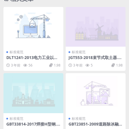
标准规范
标准规范
DLT1241-2013电力工业以太
JGT553-2018束节式取土器.p
网交换机技术规范.pdf
df
3 年前
56
1.98
3 年前
5
1.98
标准规范
标准规范
GBT33814-2017焊接H型钢.p
GBT23851-2009道路除冰融雪
df
剂.pdf