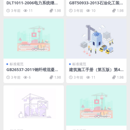
DLT1011-2006电力系统继电
GBT50933-2013石油化工装置
保护整定计算数据交换格式规
设计文件编制标准.pdf
3 年前
11
1.98
3 年前
10
1.98
范.pdf
标准规范
标准规范
GB26537-2011钢纤维混凝土
建筑施工手册（第五版）第4
检查井盖.pdf
册.pdf
3 年前
6
1.98
3 年前
11
1.98