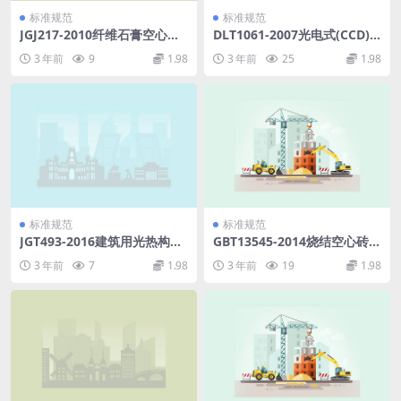
标准规范
标准规范
JGJ217-2010纤维石膏空心大
DLT1061-2007光电式(CCD)
板复合墙体结构技术规程.pdf
垂线坐标仪.pdf
3 年前
9
1.98
3 年前
25
1.98
标准规范
标准规范
JGT493-2016建筑用光热构件
GBT13545-2014烧结空心砖和
通用技术要求.pdf
空心砌块.pdf
3 年前
7
1.98
3 年前
19
1.98