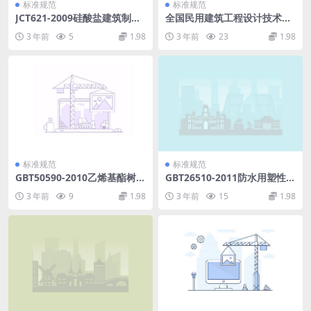
标准规范
标准规范
JCT621-2009硅酸盐建筑制品
全国民用建筑工程设计技术措
用生石灰.pdf
施节能专篇-结构.pdf
3 年前
5
1.98
3 年前
23
1.98
标准规范
标准规范
GBT50590-2010乙烯基酯树脂
GBT26510-2011防水用塑性体
防腐蚀工程技术规范.pdf
改性沥青.pdf
3 年前
9
1.98
3 年前
15
1.98