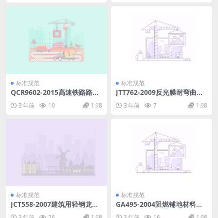
标准规范
标准规范
QCR9602-2015高速铁路路基
JTT762-2009反光膜耐弯曲性
工程施工技术规程.pdf
能测定器.pdf
3 年前
10
1.98
3 年前
7
1.98
标准规范
标准规范
JCT558-2007建筑用轻钢龙骨
GA495-2004阻燃铺地材料性
配件.pdf
能要求和试验方法.pdf
3 年前
26
1.98
3 年前
16
1.98