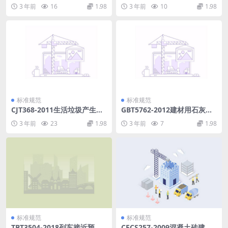
粘性试验方法(滚球法).pdf
管材与管件.pdf
3 年前
16
1.98
3 年前
10
1.98
标准规范
标准规范
CJT368-2011生活垃圾产生源
GBT5762-2012建材用石灰
分类及其排放.pdf
石、生石灰和熟石灰化学分析
3 年前
23
1.98
3 年前
7
1.98
方法.pdf
标准规范
标准规范
TBT3504-2018列车接近预警
CECS257-2009混凝土砖建筑