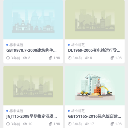
标准规范
标准规范
GBT9978.7-2008建筑构件耐
DLT969-2005变电站运行导
火试验方法第7部分：柱的特
则.pdf
3 年前
8
1.98
3 年前
8
1.98
殊要求.pdf
标准规范
标准规范
JGJT15-2008早期推定混凝土
GBT51165-2016绿色饭店建筑
强度试验方法标准.pdf
评价标准.pdf
3 年前
10
1.98
3 年前
17
1.98