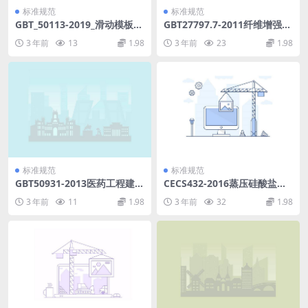
标准规范
标准规范
GBT_50113-2019_滑动模板工
GBT27797.7-2011纤维增强塑
程-技术标准.pdf
料试验板制备方法第7部分：
3 年前
13
1.98
3 年前
23
1.98
树脂传递模塑.pdf
标准规范
标准规范
GBT50931-2013医药工程建设
CECS432-2016蒸压硅酸盐企
项目设计文件编制标准.pdf
口小型砌块应用技术规程.pdf
3 年前
11
1.98
3 年前
32
1.98