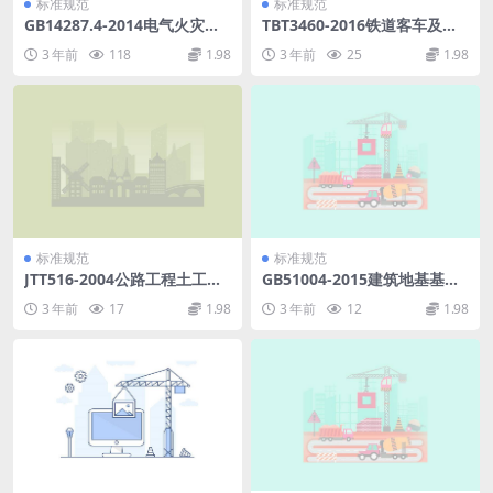
标准规范
标准规范
GB14287.4-2014电气火灾监
TBT3460-2016铁道客车及动
控系统第4部分：故障电弧探
车组用溢流阀.pdf
3 年前
118
1.98
3 年前
25
1.98
测器.pdf
标准规范
标准规范
JTT516-2004公路工程土工合
GB51004-2015建筑地基基础
成材料土工格室.pdf
工程施工规范.pdf
3 年前
17
1.98
3 年前
12
1.98