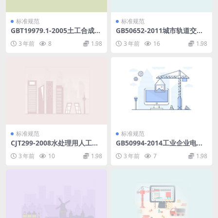
标准规范
标准规范
GBT19979.1-2005土工合成材
GB50652-2011城市轨道交通
料防渗性能第1部分：耐静水
地下工程建设风险管理规范.p
3 年前
8
1.98
3 年前
16
1.98
压的测定.pdf
df
标准规范
标准规范
CJT299-2008水处理用人工陶
GB50994-2014工业企业电气
粒滤料.pdf
设备抗震鉴定标准.pdf
3 年前
10
1.98
3 年前
7
1.98