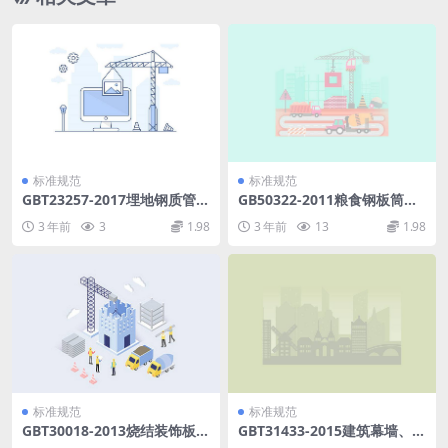
标准规范
标准规范
GBT23257-2017埋地钢质管道
GB50322-2011粮食钢板筒仓
聚乙烯防腐层.pdf
设计规范.pdf
3 年前
3
1.98
3 年前
13
1.98
标准规范
标准规范
GBT30018-2013烧结装饰板.p
GBT31433-2015建筑幕墙、门
df
窗通用技术条件.pdf