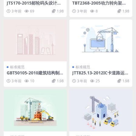
JTS170-2015邮轮码头设计规
TBT2368-2005动力转向架构
范.pdf
架强度试验方法.pdf
3 年前
69
1.98
3 年前
8
1.98
标准规范
标准规范
GBT50105-2010建筑结构制图
JTT825.13-2012IC卡道路运输
标准.pdf
证件第13部分：IC卡及关键设
3 年前
10
1.98
3 年前
25
1.98
备检测规范.pdf