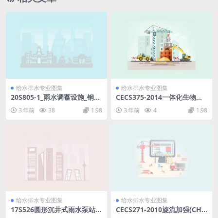
给水排水专业图集
给水排水专业图集
20S805-1_雨水调蓄设施_钢筋
CECS375-2014一体化生物转
混凝土雨水调蓄池.pdf
盘污水处理装置技术规程.pdf
3 年前
38
1.98
3 年前
4
1.98
给水排水专业图集
给水排水专业图集
17S526圆形沉井式雨水泵站.p
CECS271-2010旋流加强(CH
df
T)型单立管排水系统技术规程.