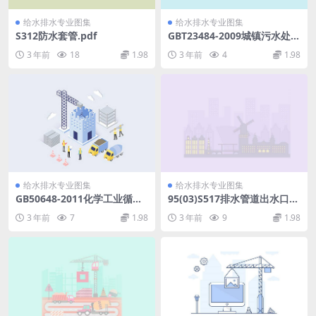
给水排水专业图集
给水排水专业图集
S312防水套管.pdf
GBT23484-2009城镇污水处理
厂污泥处置分类.pdf
3 年前
18
1.98
3 年前
4
1.98
给水排水专业图集
给水排水专业图集
GB50648-2011化学工业循环
95(03)S517排水管道出水口
冷却水系统设计规范.pdf
(含2003年局部修改版).pdf
3 年前
7
1.98
3 年前
9
1.98