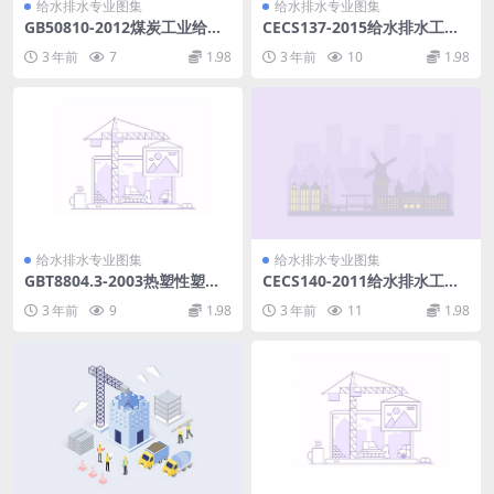
给水排水专业图集
给水排水专业图集
GB50810-2012煤炭工业给水
CECS137-2015给水排水工程
排水设计规范.pdf
钢筋混凝土沉井结构设计规程.
3 年前
7
1.98
3 年前
10
1.98
pdf
给水排水专业图集
给水排水专业图集
GBT8804.3-2003热塑性塑料
CECS140-2011给水排水工程
管材拉伸性能测定第3部分：
埋地预应力混凝土管和预应力
3 年前
9
1.98
3 年前
11
1.98
聚烯烃管材.pdf
钢筒混凝土管管道结构设计规
程.pdf