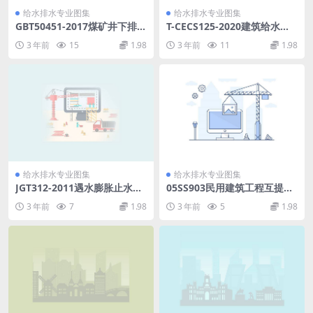
给水排水专业图集
给水排水专业图集
GBT50451-2017煤矿井下排水
T-CECS125-2020建筑给水钢
泵站及排水管路设计规范.pdf
塑复合管管道工程技术规程.p
3 年前
15
1.98
3 年前
11
1.98
df
给水排水专业图集
给水排水专业图集
JGT312-2011遇水膨胀止水胶.
05SS903民用建筑工程互提资
pdf
料深度及图样-给水排水专业.p
3 年前
7
1.98
3 年前
5
1.98
df