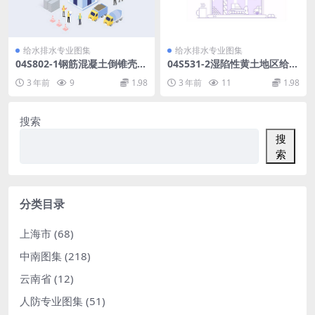
给水排水专业图集
给水排水专业图集
04S802-1钢筋混凝土倒锥壳不
04S531-2湿陷性黄土地区给水
保温水塔(50m3、100m3).pd
排水检漏管沟.pdf
3 年前
9
1.98
3 年前
11
1.98
f
搜索
搜
索
分类目录
上海市
(68)
中南图集
(218)
云南省
(12)
人防专业图集
(51)