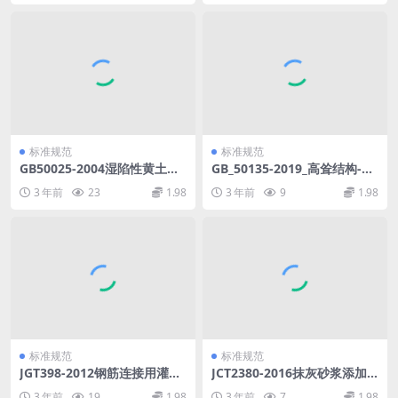
标准规范
标准规范
GB50025-2004湿陷性黄土地
GB_50135-2019_高耸结构-设
区建筑规范.pdf
计标准.pdf
3 年前
23
1.98
3 年前
9
1.98
标准规范
标准规范
JGT398-2012钢筋连接用灌浆
JCT2380-2016抹灰砂浆添加
套筒.pdf
剂.pdf
3 年前
19
1.98
3 年前
7
1.98