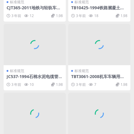
标准规范
标准规范
CJT365-2011地铁与轻轨车辆
TB10425-1994铁路溷凝土强
转向架技术条件.pdf
度检验评定标准.pdf
3 年前
12
1.98
3 年前
18
1.98
标准规范
标准规范
JC537-1994石棉水泥电缆管及
TBT3061-2008机车车辆用阀
其接头.pdf
控密封式铅酸蓄电池.pdf
3 年前
10
1.98
3 年前
7
1.98