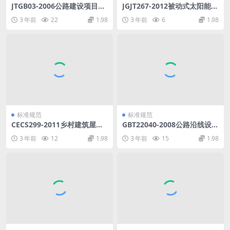
JTGB03-2006公路建设项目环
JGJT267-2012被动式太阳能建
境影响评价规范.pdf
筑技术规范.pdf
3 年前
22
1.98
3 年前
6
1.98
标准规范
标准规范
CECS299-2011乡村建筑屋面
GBT22040-2008公路沿线设施
泡沫混凝土应用技术规程.pdf
塑料制品耐候性要求及测试方
3 年前
12
1.98
3 年前
15
1.98
法.pdf