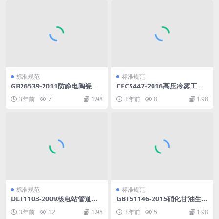
标准规范
标准规范
GB26539-2011防静电陶瓷砖.
CECS447-2016高压冷雾工程
pdf
技术规程.pdf
3 年前
7
1.98
3 年前
8
1.98
标准规范
标准规范
DLT1103-2009核电站管道振
GBT51146-2015硝化甘油生产
动测试与评估.pdf
废水处理设施技术规范.pdf
3 年前
12
1.98
3 年前
5
1.98