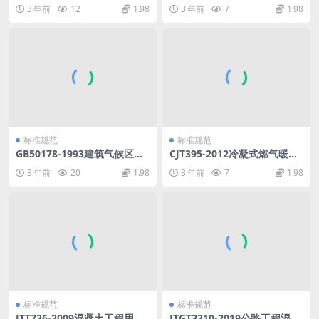
水文勘测设计规范.pdf
窗.pdf
3 年前
12
1.98
3 年前
7
1.98
标准规范
标准规范
GB50178-1993建筑气候区划
CJT395-2012冷凝式燃气暖浴
标准.pdf
两用炉.pdf
3 年前
20
1.98
3 年前
7
1.98
标准规范
标准规范
JTT736-2009混凝土工程用透
JTGT3310-2019公路工程混凝