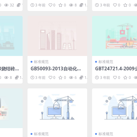
以下聚氯乙烯
df
火圈.pdf
0
32
1.98
3 年前
0
0
8
1.98
3 年前
0
0
软线第4部
f
标准规范
标准规范
18烧结砖
GB50093-2013自动化仪
GBT24721.4-200
准.pdf
表工程施工及质量验收规
玻璃纤维增强塑料产
0
8
1.98
3 年前
0
0
6
1.98
3 年前
0
0
范.pdf
部分非承压通信井盖.
标准规范
标准规范