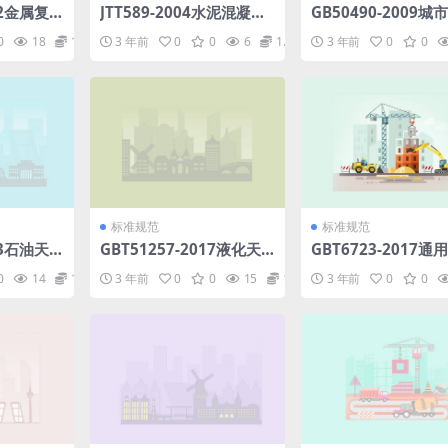
12金属复
JTT589-2004水泥混凝土
GB50490-2009城
生命周期
路面嵌缝密封材料.pdf
交通技术规范.pdf
0
18
1.98
3 年前
0
0
6
1.98
3 年前
0
0
产品种类
标准规范
标准规范
13石油天
GBT51257-2017液化天
GBT6723-2017通
自动超声
然气低温管道设计规范.pd
开口型钢.pdf
0
14
1.98
3 年前
0
0
15
1.98
3 年前
0
0
df
f