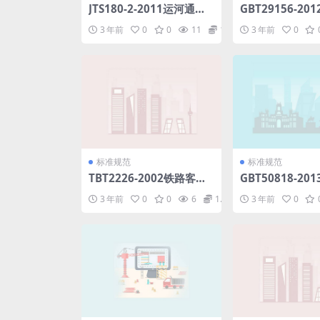
JTS180-2-2011运河通航
GBT29156-20
标准.pdf
合装饰板材生产
3 年前
0
0
11
1.98
3 年前
0
评价技术规范（
规则）.pdf
标准规范
标准规范
TBT2226-2002铁路客车
GBT50818-20
用集中轴温报警器技术条
然气管道工程全
3 年前
0
0
6
1.98
3 年前
0
件.pdf
波检测技术规范.p