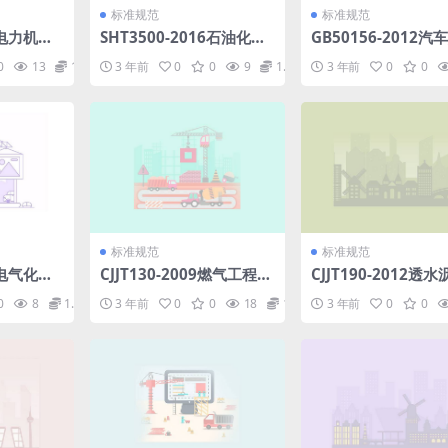
标准规范
标准规范
06电力机车
SHT3500-2016石油化工
GB50156-2012汽
部分).p
工程质量监督规范.pdf
加气站设计与施工规范
0
13
1.98
3 年前
0
0
9
1.98
3 年前
0
0
14年版).pdf
标准规范
标准规范
07电气化铁
CJJT130-2009燃气工程制
CJJT190-2012透
开关和接
图标准.pdf
面技术规程.pdf
0
8
1.98
3 年前
0
0
18
1.98
3 年前
0
0