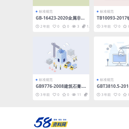
标准规范
标准规范
GB-16423-2020金属非金
TB10093-20
属矿山安全规程.pdf
地基和基础设计规
2 年前
0
0
3
1.98
3 年前
0
标准规范
标准规范
GB9776-2008建筑石膏.p
GBT3810.5-2
df
试验方法第5部
3 年前
0
0
11
1.98
3 年前
0
系数确定砖的抗冲
f