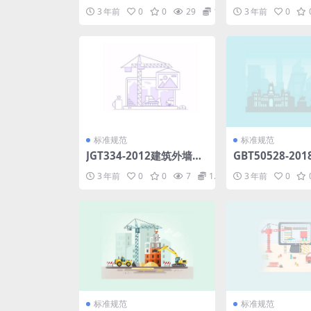
土保温装饰板.pdf
450∕750V及
3 年前
0
0
29
1.98
3 年前
0
绝缘电缆电线和
分安装用电线.pd
标准规范
标准规范
JGT334-2012建筑外墙用
GBT50528-20
铝蜂窝复合板.pdf
瓦工厂节能设计标
3 年前
0
0
7
1.98
3 年前
0
标准规范
标准规范