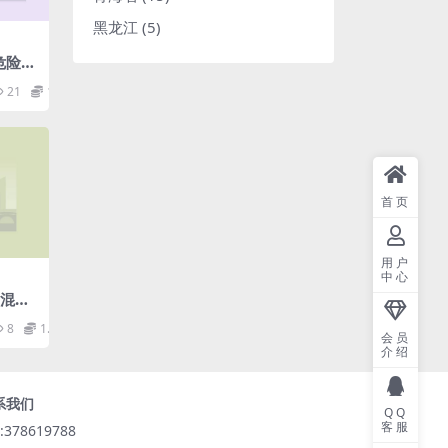
黑龙江
(5)
村危险房
21
1.98
首页
用户
中心
管混凝
规范.
8
1.98
会员
介绍
系我们
QQ
客服
:378619788