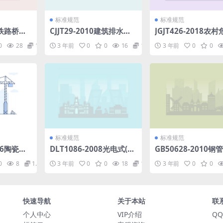
标准规范
标准规范
17铁路桥涵
CJJT29-2010建筑排水塑
JGJT426-2018农
范.pdf
料管道工程技术规程.pdf
屋加固技术标准.pdf
0
28
1.98
3 年前
0
0
16
1.98
3 年前
0
0
标准规范
标准规范
016陶瓷砖
DLT1086-2008光电式(C
GB50628-2010钢
分：用恢复
CD)静力水准仪.pdf
土工程施工质量验收
0
8
1.98
3 年前
0
0
18
1.98
3 年前
0
0
击性.pd
pdf
快速导航
关于本站
联
个人中心
VIP介绍
QQ