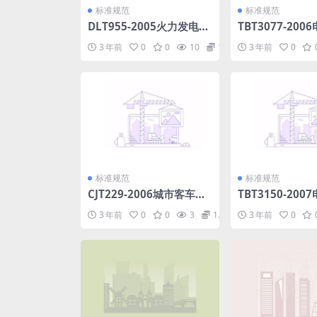
标准规范
标准规范
DLT955-2005火力发电厂
TBT3077-20
水、汽试验方法铜、铁的
车顶绝缘子(第1-2
3 年前
0
0
10
1.98
3 年前
0
测定石墨炉原子吸收法.pd
df
f
标准规范
标准规范
CJT229-2006城市客车发
TBT3150-20
光二极管显示屏.pdf
路高压交流隔离
3 年前
0
0
3
1.98
3 年前
0
地开关.pdf