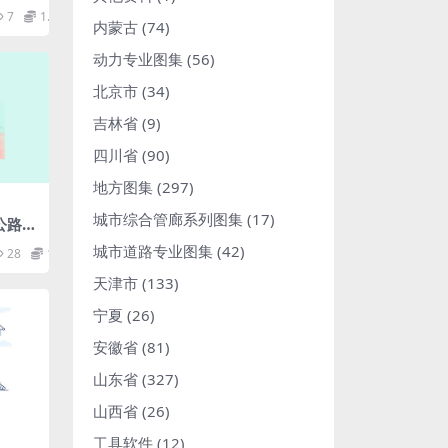
7
1.98
内蒙古
(74)
动力专业图集
(56)
北京市
(34)
吉林省
(9)
四川省
(90)
地方图集
(297)
城市综合管廊系列图集
(17)
9公路用
品第4
城市道路专业图集
(42)
28
1.98
pdf
天津市
(133)
宁夏
(26)
安徽省
(81)
山东省
(327)
山西省
(26)
工具软件
(12)