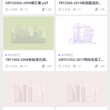
GBT23456-2009磷石膏.pdf
TBT3360-2014铁路隧道防水
材料(第1-2部分).pdf
3 年前
15
1.98
3 年前
11
1.98
标准规范
标准规范
TBT1404-2008铁路液压捣固
GBT51252-2017网络电视工程
机和液压道岔捣固机通用技术
技术规范.pdf
3 年前
21
1.98
3 年前
13
1.98
条件.pdf