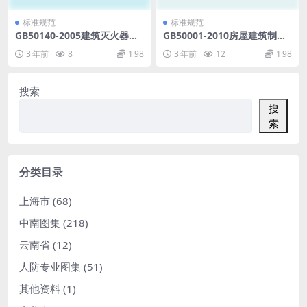
标准规范
标准规范
GB50140-2005建筑灭火器配
GB50001-2010房屋建筑制图
置设计规范【条文说明对照
统一标准.pdf
3 年前
8
1.98
3 年前
12
1.98
版】.pdf
搜索
搜
索
分类目录
上海市
(68)
中南图集
(218)
云南省
(12)
人防专业图集
(51)
其他资料
(1)