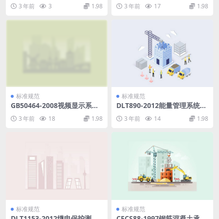
中轴温报警器.pdf
3 年前
3
1.98
3 年前
17
1.98
标准规范
标准规范
GB50464-2008视频显示系统
DLT890-2012能量管理系统应
工程技术规范.pdf
用程序接口(EMS-API)(第1-50
3 年前
18
1.98
3 年前
14
1.98
1部分共10篇).pdf
标准规范
标准规范
DLT1153-2012继电保护测试
CECS88-1997钢筋混凝土承台