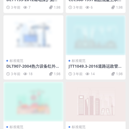
仪校准规范.pdf
设计规程.pdf
3 年前
7
1.98
3 年前
6
1.98
标准规范
标准规范
DLT907-2004热力设备红外检
JTT1049.3-2016道路运政管理
测导则.pdf
信息系统第3部分：数据资源
3 年前
18
1.98
3 年前
14
1.98
目录服务接口.pdf
标准规范
标准规范