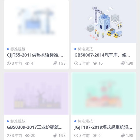
标准规范
标准规范
CJJT55-2011供热术语标准.pd
GB50067-2014汽车库、修车
f
库、停车场设计防火规范.pdf
3 年前
4
1.98
3 年前
15
1.98
标准规范
标准规范
GB50309-2017工业炉砌筑工
JGJT187-2019塔式起重机混凝
程质量验收标准.pdf
土基础工程技术标准(1).pdf
3 年前
20
1.98
3 年前
6
1.98