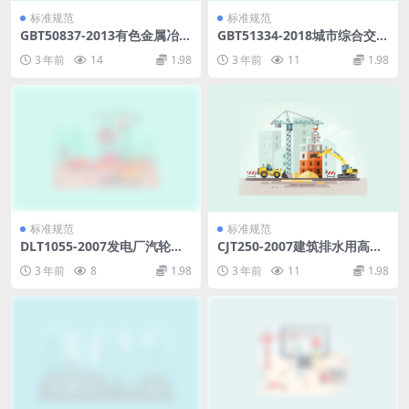
标准规范
标准规范
GBT50837-2013有色金属冶炼
GBT51334-2018城市综合交通
工程制图标准.pdf
调查技术标准.pdf
3 年前
14
1.98
3 年前
11
1.98
标准规范
标准规范
DLT1055-2007发电厂汽轮
CJT250-2007建筑排水用高密
机、水轮机技术监督导则.pdf
度聚乙烯(HDPE)管材及管件.p
3 年前
8
1.98
3 年前
11
1.98
df