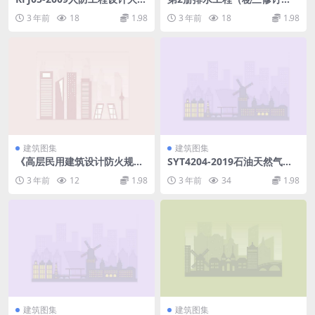
图.pdf
版）.pdf
3 年前
18
1.98
3 年前
18
1.98
建筑图集
建筑图集
《高层民用建筑设计防火规
SYT4204-2019石油天然气建
范》GB50045-95（2005版）.
设工程施工质量验收规范油气
3 年前
12
1.98
3 年前
34
1.98
pdf
田集输管道工程.pdf
建筑图集
建筑图集