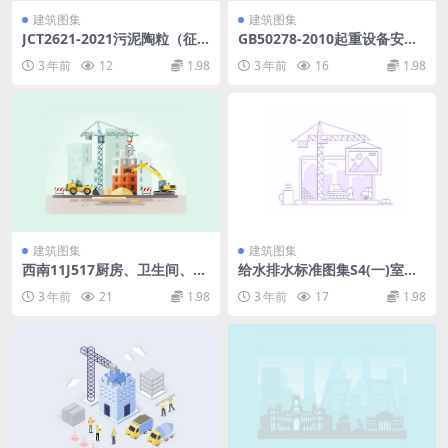
建筑图集
建筑图集
JCT2621-2021污泥陶粒（征
GB50278-2010起重设备安装
求意见稿）.doc
工程施工及验收规范.pdf
3 年前
12
1.98
3 年前
16
1.98
建筑图集
建筑图集
西南11J517厨房、卫生间、浴
给水排水标准图集S4(一)室内
室设施图集.pdf
给水排水管道及附件安装(200
3 年前
21
1.98
3 年前
17
1.98
4年合订本).pdf