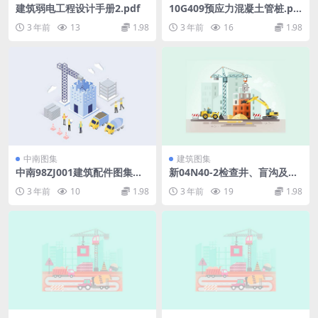
建筑弱电工程设计手册2.pdf
10G409预应力混凝土管桩.pd
f
3 年前
13
1.98
3 年前
16
1.98
中南图集
建筑图集
中南98ZJ001建筑配件图集合
新04N40-2检查井、盲沟及固
订本.pdf
定墩.pdf
3 年前
10
1.98
3 年前
19
1.98