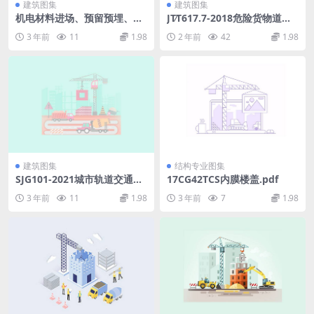
建筑图集
建筑图集
机电材料进场、预留预埋、水
JT∕T617.7-2018危险货物道路
暖电施工工艺标准，现场就得
运输规则第7部分：运输条件
3 年前
11
1.98
2 年前
42
1.98
这么干！145页PPT.ppt
及作业要求（可复制版）.rar
建筑图集
结构专业图集
SJG101-2021城市轨道交通工
17CG42TCS内膜楼盖.pdf
程信息模型表达及交付标准.p
3 年前
11
1.98
3 年前
7
1.98
df