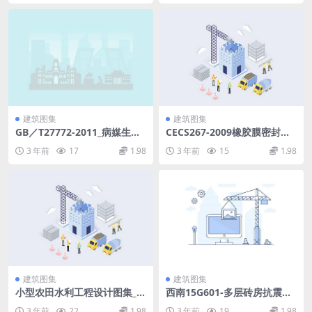
建筑图集
建筑图集
GB／T27772-2011_病媒生物
CECS267-2009橡胶膜密封储
密度控制水平 蝇类.pdf
气柜工程施工质量验收规程.p
3 年前
17
1.98
3 年前
15
1.98
df
建筑图集
建筑图集
小型农田水利工程设计图集_部
西南15G601-多层砖房抗震构
分6.pdf
造图集用于普通砖砌体的多层
3 年前
22
1.98
3 年前
19
1.98