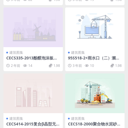
房屋.pdf
建筑图集
建筑图集
CECS335-2013酚醛泡沫板薄
95S518-2+雨水口（二）溷凝
抹灰外墙外保温工程技术规程.
土井圈.pdf
2 年前
14
1.98
3 年前
10
1.98
rar
建筑图集
建筑图集
CECS414-2015复合β晶型无规
CECS18-2000聚合物水泥砂浆