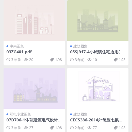
中南图集
建筑图集
03ZG401.pdf
05SJ917-4小城镇住宅通用(示
范)设计-陕西西安地区.pdf
3 年前
20
1.98
3 年前
10
1.98
弱电专业图集
建筑图集
07D706-1体育建筑电气设计
CECS386-2014外储压七氟丙
安装.pdf
烷灭火系统技术规程.rar
3 年前
27
1.98
2 年前
77
1.98