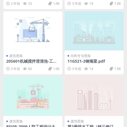
共聚聚丙烯(NFPP-RCT)管道
防腐蚀工程技术规程.pdf
2 年前
33
1.98
3 年前
19
1.98
工程技术规程.rar
建筑图集
结构专业图集
20S601机械搅拌澄清池-工艺
11G521-2钢墙梁.pdf
设计（带书签）(3.38MB).pdf
3 年前
66
1.98
3 年前
14
1.98
建筑图集
建筑图集
RFJ05-2009人防工程设计大样
第2册排水工程（秘三修订