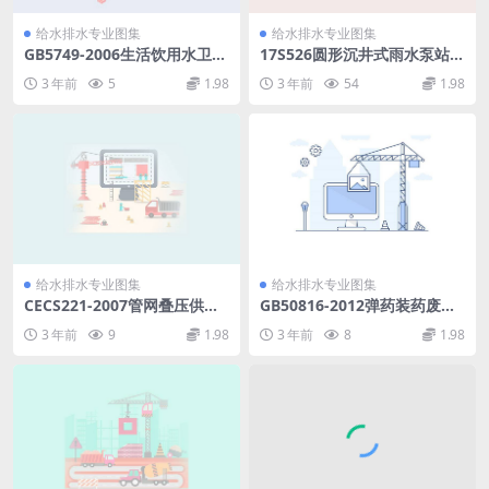
给水排水专业图集
给水排水专业图集
GB5749-2006生活饮用水卫生
17S526圆形沉井式雨水泵站.p
标准.pdf
df
3 年前
5
1.98
3 年前
54
1.98
给水排水专业图集
给水排水专业图集
CECS221-2007管网叠压供水
GB50816-2012弹药装药废水
技术规程.pdf
处理设计规范.pdf
3 年前
9
1.98
3 年前
8
1.98