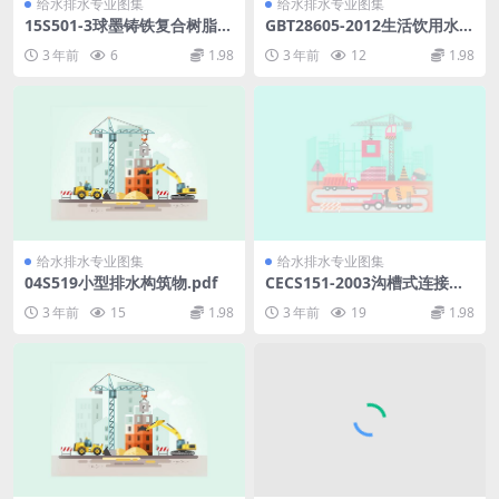
给水排水专业图集
给水排水专业图集
15S501-3球墨铸铁复合树脂井
GBT28605-2012生活饮用水用
盖水箅及踏步.pdf
橡胶或塑料软管和非增强软管
3 年前
6
1.98
3 年前
12
1.98
及软管组合件.pdf
给水排水专业图集
给水排水专业图集
04S519小型排水构筑物.pdf
CECS151-2003沟槽式连接管
道工程技术规程.pdf
3 年前
15
1.98
3 年前
19
1.98