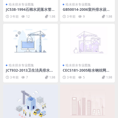
给水排水专业图集
给水排水专业图集
JC538-1994石棉水泥落水管、
GB50014-2006室外排水设计
排污管及其接头.pdf
规范(2016年版).pdf
3 年前
12
1.98
3 年前
9
1.98
给水排水专业图集
给水排水专业图集
JCT932-2013卫生洁具排水配
CECS181-2005给水钢丝网骨
件.pdf
架塑料(聚乙烯)复合管管道工
3 年前
7
1.98
3 年前
5
1.98
程技术规程.pdf