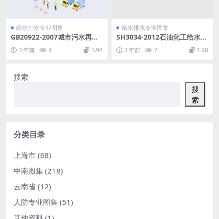
给水排水专业图集
给水排水专业图集
GB20922-2007城市污水再生
SH3034-2012石油化工给水排
利用农田灌溉用水水质.pdf
水管道设计规范.pdf
3 年前
4
1.98
3 年前
7
1.98
搜索
搜
索
分类目录
上海市
(68)
中南图集
(218)
云南省
(12)
人防专业图集
(51)
其他资料
(1)