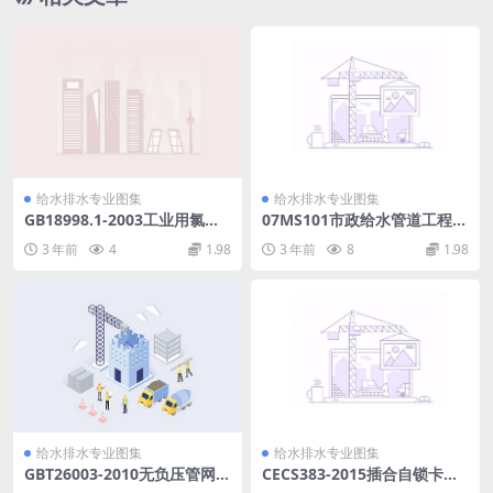
给水排水专业图集
给水排水专业图集
GB18998.1-2003工业用氯化
07MS101市政给水管道工程及
聚氯乙烯（PVC-C）管道系统
附属设施.pdf
3 年前
4
1.98
3 年前
8
1.98
第1部分总则.pdf
给水排水专业图集
给水排水专业图集
GBT26003-2010无负压管网增
CECS383-2015插合自锁卡簧
压稳流给水设备.pdf
式管道连接技术规程.pdf