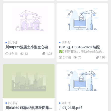
四川省
四川省
川88J121混凝土小型空心砌块
DB13(J)T 8345-2020 装配整
图.pdf
体式混凝土框架结构设计标准.
✅58资料网站，赞助会员全站免
3 年前
12
1.98
pdf
费！ ✅本站已经工信部、公安部备
2 年前
76
1.98
案，真实可信！ ✅...
四川省
四川省
川03G601砌体结构基础图集.
川07J03墙.pdf