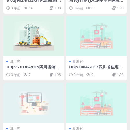
川02J902变压式排风道图集(Ⅱ
川16J116-TJ水泥基泡沫保温
型)DBTJ20-35.pdf
板建筑保温系统建筑构造.pdf
3 年前
14
1.98
3 年前
6
1.98
四川省
四川省
DBJ51-T038-2015四川省装配
DBJ51004-2012四川省住宅建
整体式住宅建筑设计规程.rar
筑通信配套光纤入户工程技术
3 年前
7
1.98
3 年前
9
1.98
规范.rar
四川省
四川省