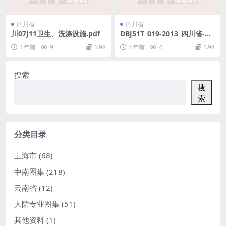
四川省
四川省
川07J11卫生、洗涤设施.pdf
DBJ51T_019-2013_四川省-被
动式太阳能建筑设计规范.pdf
3 年前
9
1.98
3 年前
4
1.98
搜索
搜
索
分类目录
上海市
(68)
中南图集
(218)
云南省
(12)
人防专业图集
(51)
其他资料
(1)