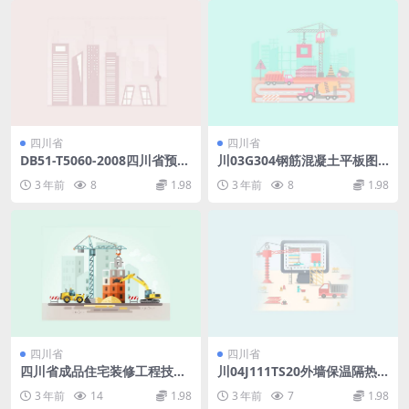
四川省
四川省
DB51-T5060-2008四川省预拌
川03G304钢筋混凝土平板图
砂浆生产与应用技术规程.pdf
集(2).pdf
3 年前
8
1.98
3 年前
8
1.98
四川省
四川省
四川省成品住宅装修工程技术
川04J111TS20外墙保温隔热
标准DBJ51015－2013.pdf
节能构造图集.pdf
3 年前
14
1.98
3 年前
7
1.98