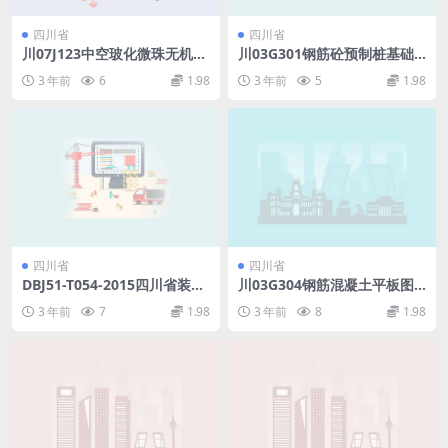
四川省
四川省
川07J123中空玻化微珠无机保
川03G301钢筋砼预制桩基础
温砂浆构造.pdf
图集.pdf
3 年前
6
1.98
3 年前
5
1.98
四川省
四川省
DBJ51-T054-2015四川省装配
川03G304钢筋混凝土平板图
式混凝土结构工程施工与质量
集.pdf
3 年前
7
1.98
3 年前
8
1.98
验收规程.rar