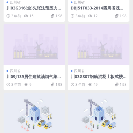
四川省
四川省
川03G316(全)先张法预应力混
DBJ51T033-2014四川省既有
凝土管桩基础.pdf
建筑电梯增设及改造技术规程.
3 年前
15
1.98
3 年前
12
1.98
pdf
四川省
四川省
川09J139居住建筑油烟气集中
川03G307钢筋混凝土板式楼
排放建筑构造.pdf
梯图集(层高2.8米).pdf
3 年前
9
1.98
3 年前
49
1.98