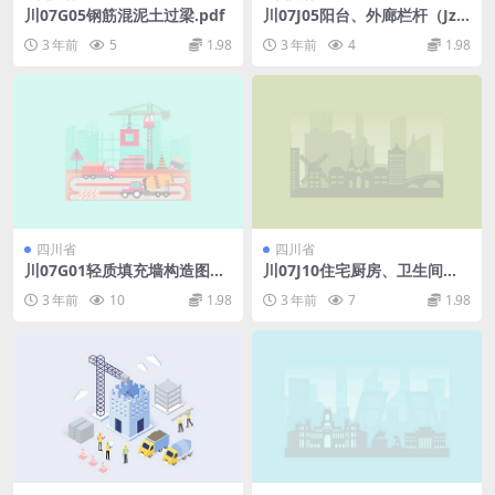
川07G05钢筋混泥土过梁.pdf
川07J05阳台、外廊栏杆（Jzc
ad）.pdf
3 年前
5
1.98
3 年前
4
1.98
四川省
四川省
川07G01轻质填充墙构造图集.
川07J10住宅厨房、卫生间排
pdf
气道.pdf
3 年前
10
1.98
3 年前
7
1.98