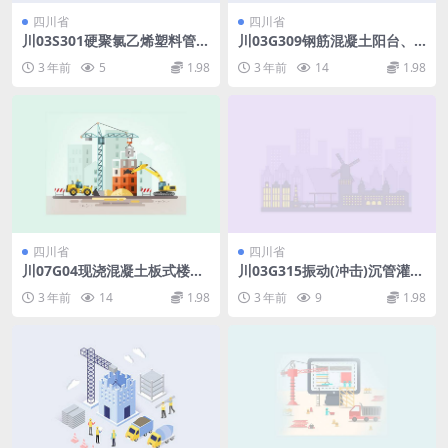
四川省
四川省
川03S301硬聚氯乙烯塑料管排
川03G309钢筋混凝土阳台、
水系统卫生设备安装图集.pdf
挑廊构件图集.pdf
3 年前
5
1.98
3 年前
14
1.98
四川省
四川省
川07G04现浇混凝土板式楼梯
川03G315振动(冲击)沉管灌注
图集.pdf
桩图集.pdf
3 年前
14
1.98
3 年前
9
1.98