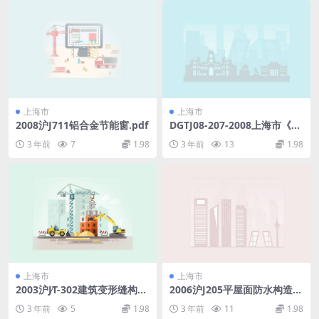
上海市
上海市
2008沪J711铝合金节能窗.pdf
DGTJ08-207-2008上海市《房
屋修缮工程技术规程.doc
3 年前
7
1.98
3 年前
13
1.98
上海市
上海市
2003沪J∕T-302建筑变形缝构造
2006沪J205平屋面防水构造.p
及配件(有缺页).pdf
df
3 年前
5
1.98
3 年前
11
1.98