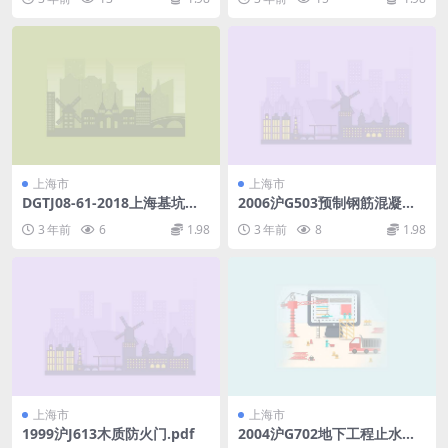
上海市
上海市
DGTJ08-61-2018上海基坑工
2006沪G503预制钢筋混凝土
程技术标准.pdf
小截面方桩.pdf
3 年前
6
1.98
3 年前
8
1.98
上海市
上海市
1999沪J613木质防火门.pdf
2004沪G702地下工程止水带