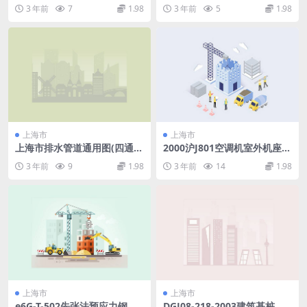
应用图.pdf
3 年前
7
1.98
3 年前
5
1.98
上海市
上海市
上海市排水管道通用图(四通交
2000沪J801空调机室外机座板
汇窨井部分).pdf
建筑构造.pdf
3 年前
9
1.98
3 年前
14
1.98
上海市
上海市
e6G-T-502先张法预应力钢筋
DGJ08-218-2003建筑基桩检