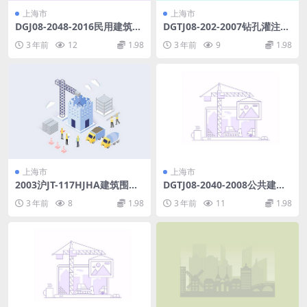
上海市
上海市
DGJ08-2048-2016民用建筑电
DGTJ08-202-2007钻孔灌注桩
气防火设计规程.pdf
施工规程.pdf
3 年前
12
1.98
3 年前
9
1.98
上海市
上海市
2003沪JT-117HJHA建筑围护
DGTJ08-2040-2008公共建筑
结构保温构造(HT-800内保
节能工程智能化技术规程.pdf
3 年前
8
1.98
3 年前
11
1.98
温、GN外保温、LT屋面保温).
pdf