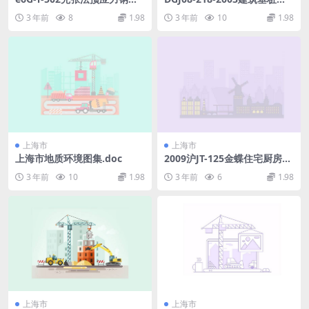
混凝土空心方桩.PDF
测技术规程.pdf
3 年前
8
1.98
3 年前
10
1.98
上海市
上海市
上海市地质环境图集.doc
2009沪JT-125金蝶住宅厨房卫
生间变压三防排气道.pdf
3 年前
10
1.98
3 年前
6
1.98
上海市
上海市