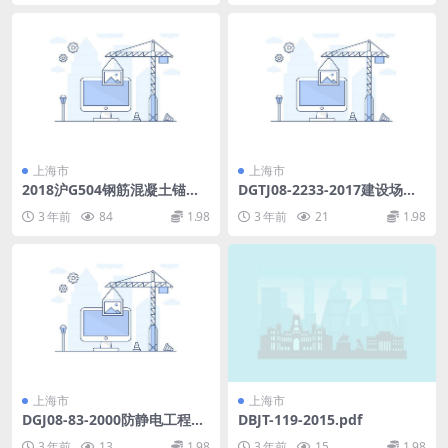
上海市
上海市
2018沪G504钢筋混凝土锚杆
DGTJ08-2233-2017建设场地
静压桩和钢管锚杆静压桩图集
污染土勘察规范.pdf
3 年前
84
1.98
3 年前
21
1.98
(9.89MB).pdf
上海市
上海市
DGJ08-83-2000防静电工程技
DBJT-119-2015.pdf
术规程.pdf
3 年前
13
1.98
3 年前
15
1.98