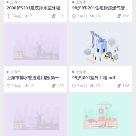
上海市
上海市
2000沪S201建筑排水室外埋
98沪R∕T-201住宅厨房燃气管道
地硬聚氯乙烯管道安装.pdf
及设备泄漏保护装置(1).pdf
3 年前
7
1.98
3 年前
15
1.98
上海市
上海市
上海市排水管道通用图(第一
95沪J001室外工程.pdf
册)PSAR-D01-92.pdf
3 年前
19
1.98
3 年前
13
1.98