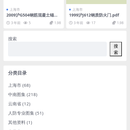
上海市
上海市
2009沪G504钢筋混凝土锚杆
1999沪J612钢质防火门.pdf
静压桩.pdf
3 年前
5
1.98
3 年前
17
1.98
搜索
搜
索
分类目录
上海市
(68)
中南图集
(218)
云南省
(12)
人防专业图集
(51)
其他资料
(1)