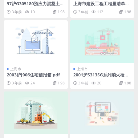
97沪G305180预应力混凝土空
上海市建设工程工程量清单计
心板.pdf
价应用规则.pdf
3 年前
10
1.98
3 年前
112
1.98
上海市
上海市
2003沪J906住宅信报箱.pdf
2001沪S313SG系列消火栓箱.
pdf
3 年前
24
1.98
3 年前
20
1.98