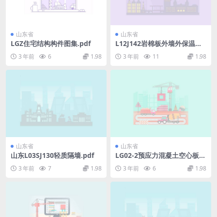
山东省
山东省
LGZ住宅结构构件图集.pdf
L12J142岩棉板外墙外保温系
统构造详图图集(有水印.pdf
3 年前
6
1.98
3 年前
11
1.98
山东省
山东省
山东L03SJ130轻质隔墙.pdf
LG02-2预应力混凝土空心板图
集.pdf
3 年前
7
1.98
3 年前
6
1.98