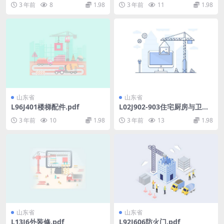
3 年前
8
1.98
3 年前
11
1.98
山东省
山东省
L96J401楼梯配件.pdf
L02J902-903住宅厨房与卫生
间.pdf
3 年前
10
1.98
3 年前
13
1.98
山东省
山东省
L13J6外装修.pdf
L92J606防火门.pdf