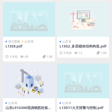
地方图集
山东省
山东省
L13S8.pdf
L13G2_多层砌体结构构造.pdf
3 年前
13
1.98
3 年前
49
1.98
山东省
山东省
山东L91G306现浇钢筋砼板式
L13D11火灾报警与控制.pdf
楼梯.pdf