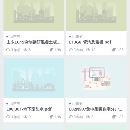
山东省
山东省
山东LG15浇制钢筋混凝土板式
L13G6_管沟及盖板.pdf
楼梯.pdf
3 年前
8
1.98
3 年前
18
1.98
山东省
山东省
L06J301-地下室防水.pdf
L02N907集中采暖住宅分户热
计量系统设计与安装.pdf
3 年前
9
1.98
3 年前
8
1.98