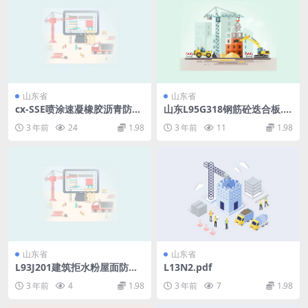
山东省
山东省
cx-SSE喷涂速凝橡胶沥青防水
山东L95G318钢筋砼迭合板.p
涂料建筑构造—L15JT56.pdf
df
3 年前
24
1.98
3 年前
11
1.98
山东省
山东省
L93J201建筑拒水粉屋面防水
L13N2.pdf
构造.pdf
3 年前
4
1.98
3 年前
7
1.98