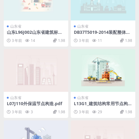
山东省
山东省
山东L96J002山东省建筑标准
DB37T5019-2014装配整体式
设计-建筑做法.pdf
混凝土结构工程施工与质量验
3 年前
14
1.98
3 年前
11
1.98
收规程.pdf
山东省
山东省
L07J110外保温节点构造.pdf
L13G1_建筑结构常用节点构
造.pdf
3 年前
3
1.98
3 年前
29
1.98