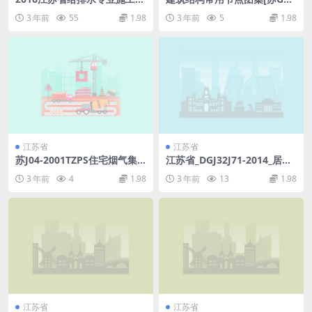
审查技术问答.pdf
-2003].pdf
3 年前
55
1.98
3 年前
5
1.98
江苏省
江苏省
苏J04-2001TZPS住宅烟气集
江苏省_DGJ32J71-2014_居住
中排放系统.pdf
建筑热环境和节能设计标准_地
3 年前
4
1.98
3 年前
13
1.98
方规范图集.pdf
江苏省
江苏省