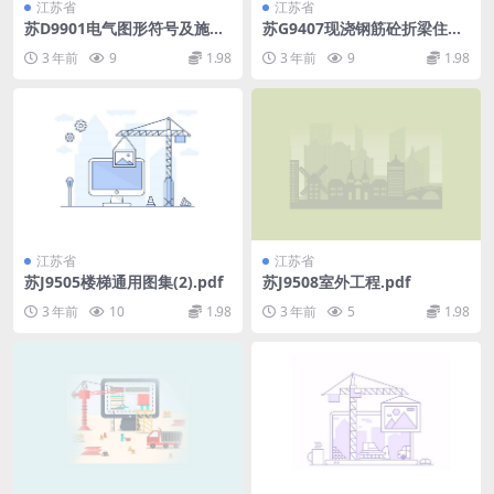
江苏省
江苏省
苏D9901电气图形符号及施工
苏G9407现浇钢筋砼折梁住宅
设计说明.pdf
楼梯.pdf
3 年前
9
1.98
3 年前
9
1.98
江苏省
江苏省
苏J9505楼梯通用图集(2).pdf
苏J9508室外工程.pdf
3 年前
10
1.98
3 年前
5
1.98