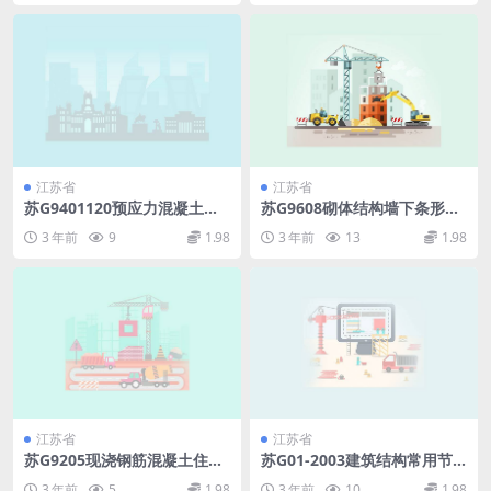
江苏省
江苏省
苏G9401120预应力混凝土空
苏G9608砌体结构墙下条形基
心板图集(冷扎带肋钢筋).pdf
础图集.pdf
3 年前
9
1.98
3 年前
13
1.98
江苏省
江苏省
苏G9205现浇钢筋混凝土住宅
苏G01-2003建筑结构常用节
楼梯图集.pdf
点图集.pdf
3 年前
5
1.98
3 年前
10
1.98