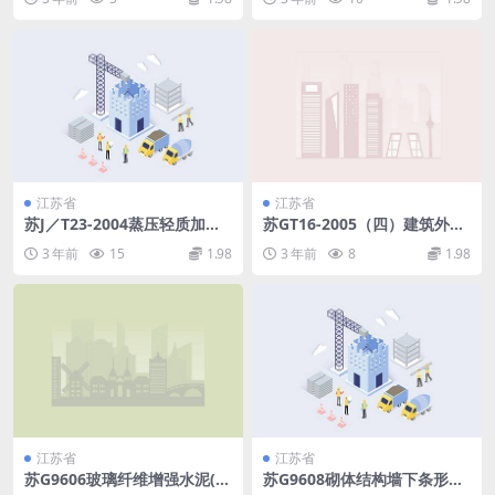
江苏省
江苏省
苏J／T23-2004蒸压轻质加气
苏GT16-2005（四）建筑外保
混凝土网架板图集.pdf
温构造图集（四）专威特建筑
3 年前
15
1.98
3 年前
8
1.98
外保温系统.pdf
江苏省
江苏省
苏G9606玻璃纤维增强水泥(G
苏G9608砌体结构墙下条形基