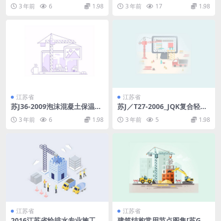
RC)轻质空心隔墙板构造图集.
础.pdf
3 年前
6
1.98
3 年前
17
1.98
pdf
江苏省
江苏省
苏J36-2009泡沫混凝土保温构
苏J／T27-2006_JQK复合轻质
造图集.pdf
防水型保温隔热砖.pdf
3 年前
6
1.98
3 年前
5
1.98
江苏省
江苏省
2016江苏省给排水专业施工图
建筑结构常用节点图集[苏G01