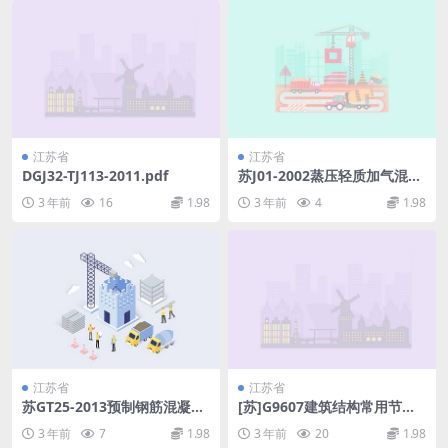
江苏省
江苏省
DGJ32-TJ113-2011.pdf
苏J01-2002蒸压轻质加气混凝
土(ALC)板构造图集(下册).pdf
3 年前
16
1.98
3 年前
4
1.98
江苏省
江苏省
苏GT25-2013预制钢筋混凝土
[苏]G9607建筑结构常用节点
方桩.pdf
图集.pdf
3 年前
7
1.98
3 年前
20
1.98