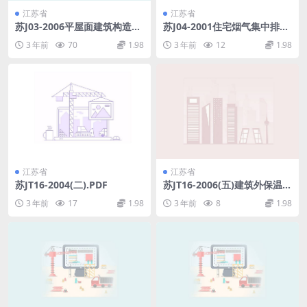
江苏省
江苏省
苏J03-2006平屋面建筑构造
苏J04-2001住宅烟气集中排放
(不清晰.pdf
系统.pdf
3 年前
70
1.98
3 年前
12
1.98
江苏省
江苏省
苏JT16-2004(二).PDF
苏JT16-2006(五)建筑外保温构
造图集（五）－HR保温装饰板
3 年前
17
1.98
3 年前
8
1.98
外保温系统.pdf