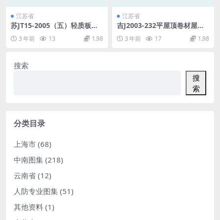
江苏省
江苏省
苏JT15-2005（五）轻质板墙
吉J2003-232平屋顶卷材屋面
构造图集（五）-TCB混凝土空
建筑构造.pdf
3 年前
13
1.98
3 年前
17
1.98
心隔墙条板.pdf
搜索
搜
索
分类目录
上海市
(68)
中南图集
(218)
云南省
(12)
人防专业图集
(51)
其他资料
(1)