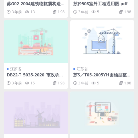
苏G02-2004建筑物抗震构造
苏J9508室外工程通用图.pdf
详图.pdf
3 年前
13
1.98
3 年前
5
1.98
江苏省
江苏省
DB22-T_5035-2020_市政桥梁
苏S／T05-2005YH圆桶型整体
结构监测技术标准.pdf
玻璃钢化粪池.pdf
3 年前
15
1.98
3 年前
5
1.98