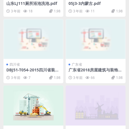
山东LJ111厕所浴池洗池.pdf
05J3-3内蒙古.pdf
3 年前
18
1.98
3 年前
11
1.98
四川省
广东省
DBJ51-T054-2015四川省装配
广东省2018房屋建筑与装饰工
式混凝土结构工程施工与质量
程定额下册.pdf
3 年前
7
1.98
3 年前
66
1.98
验收规程.rar