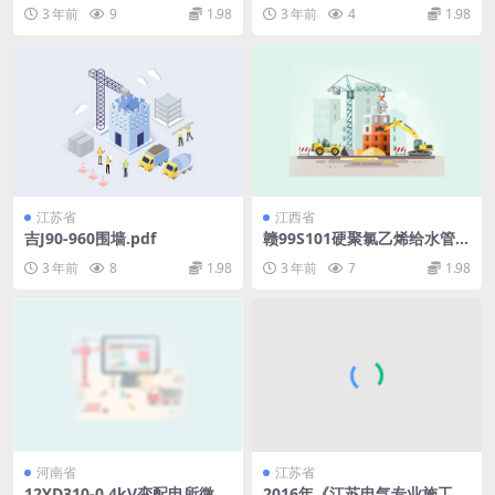
程防护设备安装技术规程第1
水潜水泵应用图.pdf
3 年前
9
1.98
3 年前
4
1.98
部分：人防门.pdf
江苏省
江西省
吉J90-960围墙.pdf
赣99S101硬聚氯乙烯给水管安
装图集.pdf
3 年前
8
1.98
3 年前
7
1.98
河南省
江苏省
12YD310-0.4kV变配电所微机
2016年《江苏电气专业施工图