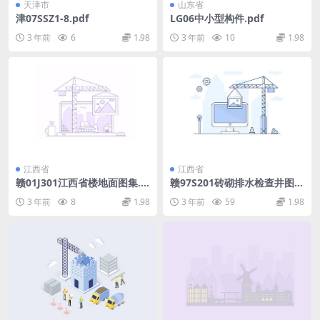
天津市
山东省
津07SSZ1-8.pdf
LG06中小型构件.pdf
3 年前
6
1.98
3 年前
10
1.98
江西省
江西省
赣01J301江西省楼地面图集.p
赣97S201砖砌排水检查井图
df
集.pdf
3 年前
8
1.98
3 年前
59
1.98