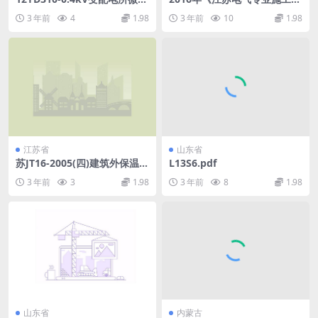
综合保护系统.pdf
审查技术问答》-1.pdf
3 年前
4
1.98
3 年前
10
1.98
江苏省
山东省
苏JT16-2005(四)建筑外保温构
L13S6.pdf
造图集(四)专威特建筑外保温
3 年前
3
1.98
3 年前
8
1.98
系统.pdf
山东省
内蒙古