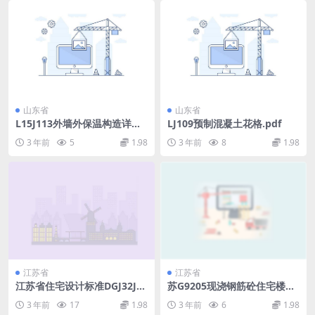
山东省
山东省
L15J113外墙外保温构造详图
LJ109预制混凝土花格.pdf
（三）（胶粉聚笨颗粒浆料复
3 年前
5
1.98
3 年前
8
1.98
合型保温系统）.pdf
江苏省
江苏省
江苏省住宅设计标准DGJ32J26
苏G9205现浇钢筋砼住宅楼梯.
-2006.pdf
pdf
3 年前
17
1.98
3 年前
6
1.98