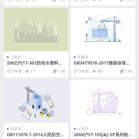
上海市
安徽省
2002沪JT7-301防排水塑料板
DB34T5078-2017膨胀珍珠岩
构造图集.pdf
保温板建筑保温工程应用技术
3 年前
11
1.98
3 年前
66
1.98
规程.pdf
北京市
上海市
DB111078.1-2014人民防空工
2004沪ST-105J&J-SP系列给