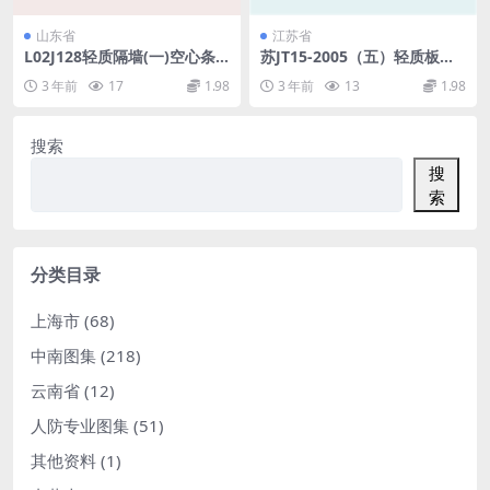
山东省
江苏省
L02J128轻质隔墙(一)空心条
苏JT15-2005（五）轻质板墙
板.pdf
构造图集（五）-TCB混凝土空
3 年前
17
1.98
3 年前
13
1.98
心隔墙条板.pdf
搜索
搜
索
分类目录
上海市
(68)
中南图集
(218)
云南省
(12)
人防专业图集
(51)
其他资料
(1)