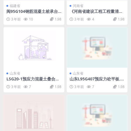
福建省
河南省
闽95G104钢筋混凝土桩承台
《河南省建设工程工程量清单
(一).pdf
综合单价(2008)》B装饰工程.
3 年前
10
1.98
3 年前
4
1.98
pdf
山东省
山东省
LSG20-1预应力混凝土叠合板.
山东L95G407预应力砼平板.p
pdf
df
3 年前
7
1.98
3 年前
7
1.98