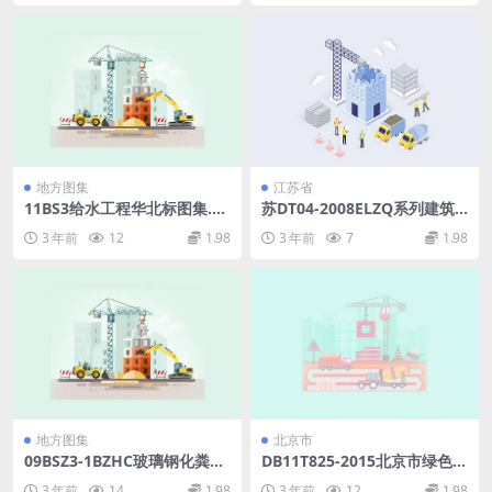
地方图集
江苏省
11BS3给水工程华北标图集.p
苏DT04-2008ELZQ系列建筑
df
电气智能控制器应用图集.pdf
3 年前
12
1.98
3 年前
7
1.98
地方图集
北京市
09BSZ3-1BZHC玻璃钢化粪池
DB11T825-2015北京市绿色建
选用及安装.pdf
筑评价标准.pdf
3 年前
14
1.98
3 年前
12
1.98