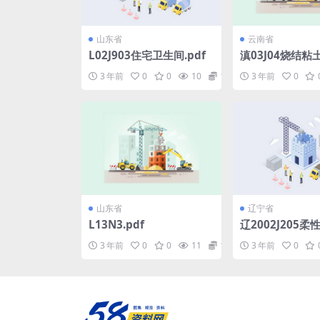
山东省
云南省
L02J903住宅卫生间.pdf
滇03J04烧结粘
填充墙构造图集.p
3 年前
0
0
10
1.98
3 年前
0
山东省
辽宁省
L13N3.pdf
辽2002J205
建筑构造(一).pd
3 年前
0
0
11
1.98
3 年前
0