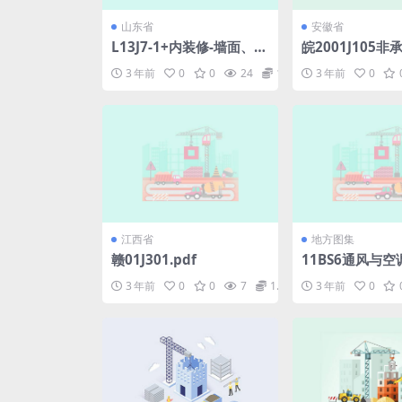
山东省
安徽省
L13J7-1+内装修-墙面、楼
皖2001J105
地面.pdf
粒混凝土小型空
3 年前
0
0
24
1.98
3 年前
0
体构造.pdf
江西省
地方图集
赣01J301.pdf
11BS6通风与空
f
3 年前
0
0
7
1.98
3 年前
0