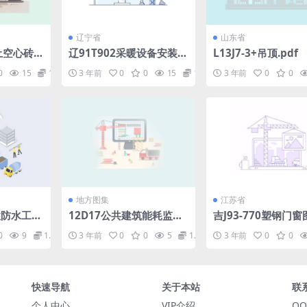
辽宁省
山东省
土空心砖
辽91T902采暖设备安装
L13J7-3+吊顶.pdf
df
图.pdf
0
15
1.98
3 年前
0
0
15
1.98
3 年前
0
0
地方图集
江苏省
柔性防水工程
12D17公共建筑能耗监测
吉J93-770塑钢门窗
f
及管理系统.pdf
df
0
9
1.98
3 年前
0
0
5
1.98
3 年前
0
0
快速导航
关于本站
联
个人中心
VIP介绍
QQ