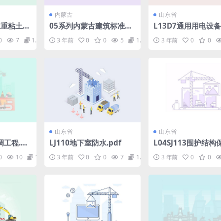
内蒙古
山东省
非承重粘土陶
05系列内蒙古建筑标准设
L13D7通用用电设备.
心砌块砌
计图集05J1工程做法p.pd
0
7
1.98
3 年前
0
0
5
1.98
3 年前
0
0
f
山东省
山东省
调工程.pd
LJ110地下室防水.pdf
L04SJ113围护结
造详图.pdf
0
10
1.98
3 年前
0
0
7
1.98
3 年前
0
0