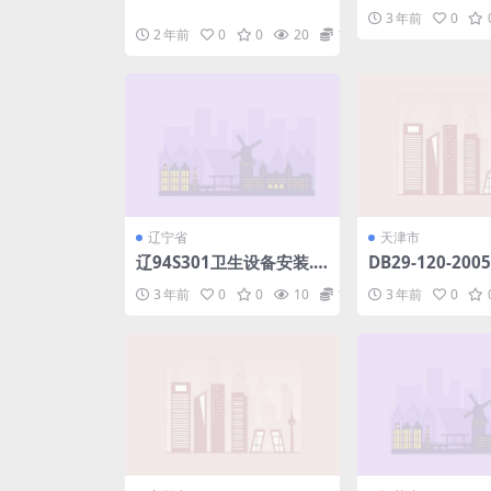
颗粒外保温墙体构造.rar
df
3 年前
0
2 年前
0
0
20
1.98
辽宁省
天津市
辽94S301卫生设备安装.p
DB29-120-20
df
宅建筑通用规程.p
3 年前
0
0
10
1.98
3 年前
0