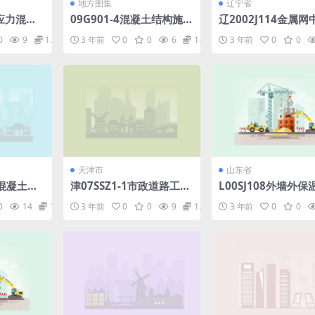
地方图集
辽宁省
预应力混凝
09G901-4混凝土结构施工
辽2002J114金属
f
钢筋排布规则与构造详图
膜水泥隔墙.pdf
0
9
1.98
3 年前
0
0
6
1.98
3 年前
0
0
(现浇砼楼面与屋面板).pdf
天津市
山东省
筋混凝土梁
津07SSZ1-1市政道路工程
L00SJ108外墙外
细部构造.pdf
详图(一)(SB保温板).
0
14
1.98
3 年前
0
0
9
1.98
3 年前
0
0