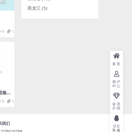
黑龙江
(5)
9
1.98
首页
用户
中心
图集.p
8
1.98
会员
介绍
系我们
QQ
客服
:378619788