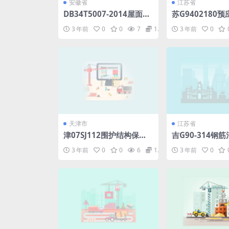
安徽省
江苏省
DB34T5007-2014屋面和
苏G9402180
楼地面泡沫混凝土保温工
土空心板图集.pd
3 年前
0
0
7
1.98
3 年前
0
程技术规程.pdf
天津市
江苏省
津07SJ112围护结构保温
吉G90-314钢
构造(CL墙体保温体系).pd
垫.pdf
3 年前
0
0
6
1.98
3 年前
0
f