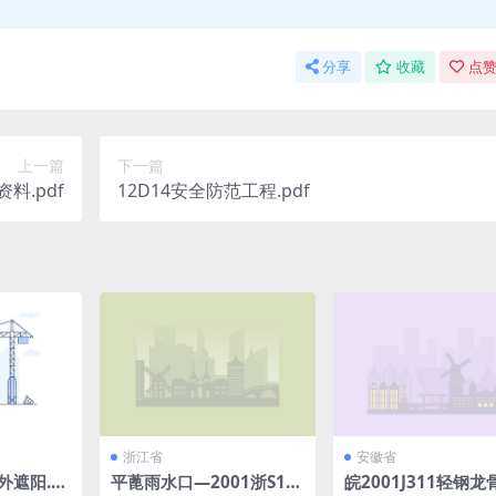
分享
收藏
点赞
上一篇
下一篇
料.pdf
12D14安全防范工程.pdf
浙江省
安徽省
筑外遮阳.p
平蓖雨水口—2001浙S10.
皖2001J311轻钢