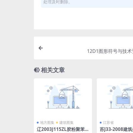
处理及时删除。
12D1图形符号与技术资
相关文章
地方图集
建筑图集
江苏省
辽2003J115ZL胶粉聚苯
苏J33-2008建