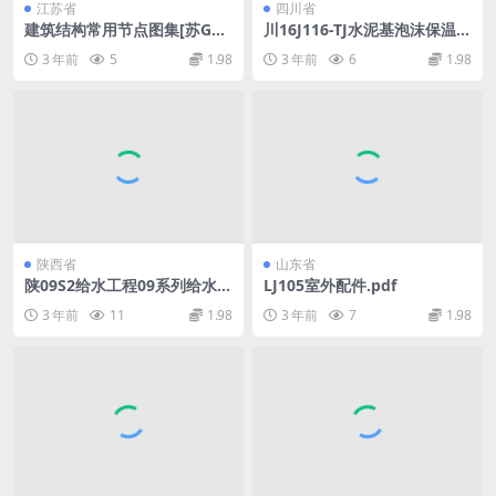
江苏省
四川省
建筑结构常用节点图集[苏G01
川16J116-TJ水泥基泡沫保温
-2003].pdf
板建筑保温系统建筑构造.pdf
3 年前
5
1.98
3 年前
6
1.98
陕西省
山东省
陕09S2给水工程09系列给水排
LJ105室外配件.pdf
水图集.pdf
3 年前
11
1.98
3 年前
7
1.98