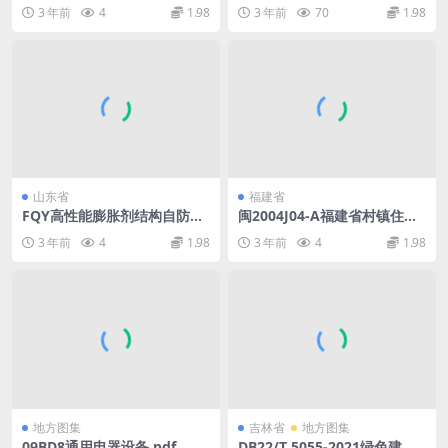
态居住小区建设评价标准（试
(不清晰.pdf
3 年前
4
1.98
3 年前
70
1.98
行）[附条文说明].pdf
山东省
福建省
FQY高性能膨胀剂结构自防水
闽2004J04-A福建省村镇住宅
建筑构造—L15JT63.pdf
A型通用图.pdf
3 年前
4
1.98
3 年前
4
1.98
地方图集
吉林省
地方图集
09BD8通用电器设备.pdf
DB22/T 5055-2021绿色建筑