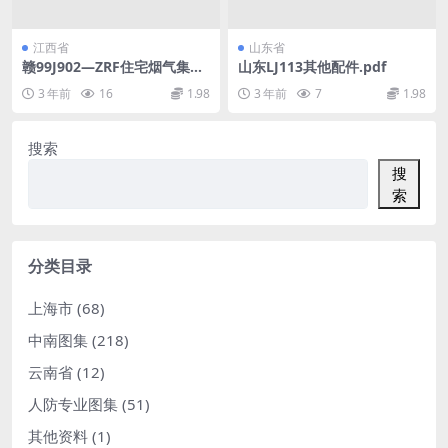
江西省
山东省
赣99J902—ZRF住宅烟气集中
山东LJ113其他配件.pdf
排放系统(2).pdf
3 年前
16
1.98
3 年前
7
1.98
搜索
搜
索
分类目录
上海市
(68)
中南图集
(218)
云南省
(12)
人防专业图集
(51)
其他资料
(1)