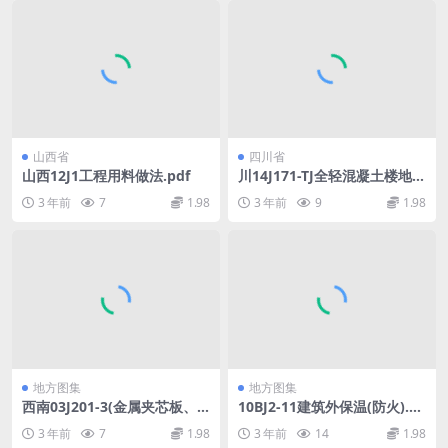
山西省
四川省
山西12J1工程用料做法.pdf
川14J171-TJ全轻混凝土楼地
面保温隔热建筑构造无水印.p
3 年前
7
1.98
3 年前
9
1.98
df
地方图集
地方图集
西南03J201-3(金属夹芯板、
10BJ2-11建筑外保温(防火).p
金属压型板、采光玻璃屋面).p
df
3 年前
7
1.98
3 年前
14
1.98
df