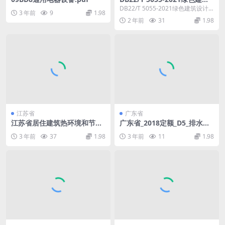
设计标准.pdf
DB22/T 5055-2021绿色建筑设计
3 年前
9
1.98
标准 吉林省工程建设地方标准 根据
2 年前
31
1.98
吉...
江苏省
广东省
江苏省居住建筑热环境和节能
广东省_2018定额_D5_排水工
设计标准-DGJ32J71-2014.pdf
程.pdf
3 年前
37
1.98
3 年前
11
1.98