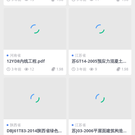
河南省
江苏省
12YD8内线工程.pdf
苏GT14-2005预应力混凝土马
鞍型壳板.pdf
3 年前
12
1.98
3 年前
9
1.98
陕西省
江苏省
DBJ61T83-2014陕西省绿色生
苏J03-2006平屋面建筑构造