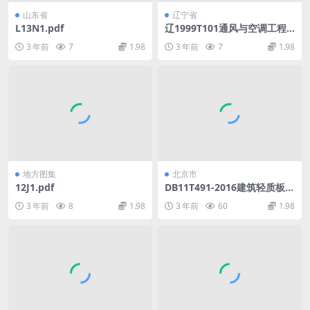
山东省
辽宁省
L13N1.pdf
辽1999T101通风与空调工程
安装(一)风管制作与连接.pdf
3 年前
7
1.98
3 年前
7
1.98
地方图集
北京市
12J1.pdf
DB11T491-2016建筑轻质板隔
墙施工技术规程.pdf.pdf
3 年前
8
1.98
3 年前
60
1.98