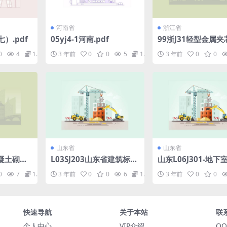
河南省
浙江省
七）.pdf
05yj4-1河南.pdf
99浙J31轻型金属夹
建筑构造.pdf
0
4
1.98
3 年前
0
0
5
1.98
3 年前
0
0
山东省
山东省
混凝土砌块
L03SJ203山东省建筑标准
山东L06J301-地下
设计图集L03SJ203倒置式
pdf
0
7
1.98
3 年前
0
0
6
1.98
3 年前
0
0
屋面.pdf
快速导航
关于本站
联
个人中心
VIP介绍
QQ