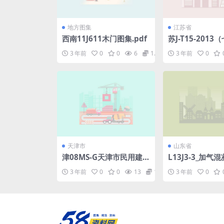
地方图集
江苏省
西南11J611木门图集.pdf
苏J-T15-2013（
3 年前
0
0
6
1.98
3 年前
0
天津市
山东省
津08MS-G天津市民用建
L13J3-3_加气
筑施工图设计审查要点—
墙.pdf
3 年前
0
0
13
1.98
3 年前
0
结构篇.pdf