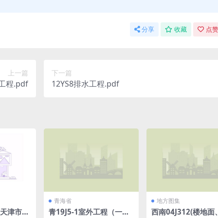
分享
收藏
点赞
上一篇
下一篇
程.pdf
12YS8排水工程.pdf
青海省
地方图集
06天津市建
青19J5-1室外工程（一）.
西南04J312(楼地