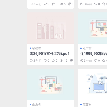
混凝土_机制砂_应用技术
筑节能门窗技术标
3 年前
0
0
5
1.98
3 年前
0
规程.pdf
福建省
辽宁省
闽86J901(室外工程).pdf
辽1999J902
棚保温板.pdf
3 年前
0
0
16
1.98
3 年前
0
山东省
江苏省