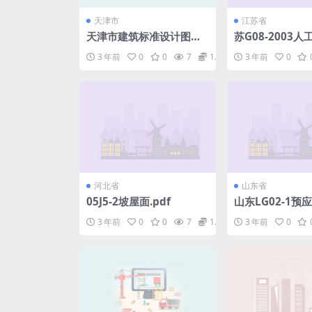
天津市
江苏省
天津市建筑标准设计图集
苏G08-2003
（2012版）12J7-2内装
桩(建筑工程分册).
3 年前
0
0
7
1.98
3 年前
0
修-配件.pdf
河北省
山东省
05J5-2坡屋面.pdf
山东LG02-1预
空心板.pdf
3 年前
0
0
7
1.98
3 年前
0