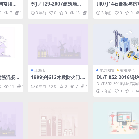
结构常用节
苏J／T29-2007建筑墙
川07J14石膏板与挤
体、柱子装饰构造图集.pd
复合内保温系统构造图
0
7
1.98
3 年前
0
0
13
1.98
3 年前
0
0
f
f
上海市
地方图集
标准规范
钢筋混凝
1999沪J613木质防火门.p
DL/T 852-2016
df
调试导则.pdf
DL/T 852-2016锅炉启
0
11
1.98
3 年前
0
0
7
1.98
则 代替DL/T852-2004 本
2 年前
0
0