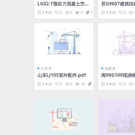
LG02-1预应力混凝土空心
苏G9607建筑
板图集.pdf
点图集.pdf
3 年前
0
0
9
1.98
3 年前
0
山东省
福建省
山东LJ105室外配件.pdf
闽99G109现浇
土化粪池.pdf
3 年前
0
0
16
1.98
3 年前
0