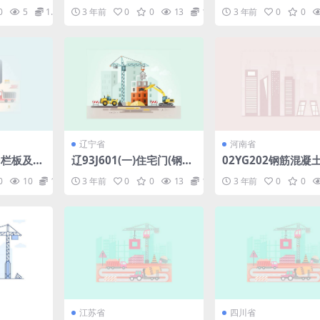
准.pdf
pdf
漆、刷浆).pdf
0
5
1.98
3 年前
0
0
13
1.98
3 年前
0
0
辽宁省
河南省
阳台栏板及顶
辽93J601(一)住宅门(钢框
02YG202钢筋混凝
板式门).pdf
pdf
0
10
1.98
3 年前
0
0
13
1.98
3 年前
0
0
江苏省
四川省