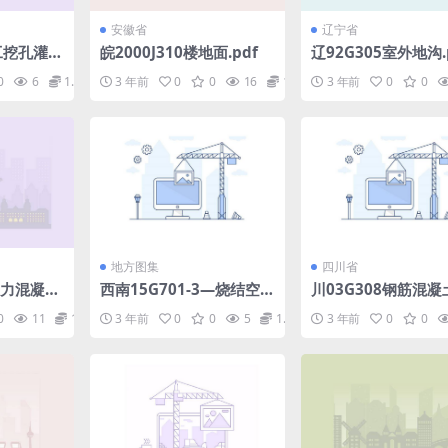
安徽省
辽宁省
人工挖孔灌注
皖2000J310楼地面.pdf
辽92G305室外地沟.
pdf
0
6
1.98
3 年前
0
0
16
1.98
3 年前
0
0
地方图集
四川省
应力混凝土
西南15G701-3—烧结空心
川03G308钢筋混凝
砖填充墙.pdf
承式楼梯图集四川DBJ
0
11
1.98
3 年前
0
0
5
1.98
3 年前
0
0
-5图集.pdf