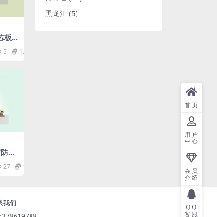
黑龙江
(5)
芯板
5
1.98
首页
用户
中心
室防水.
27
1.98
会员
介绍
系我们
QQ
客服
:378619788