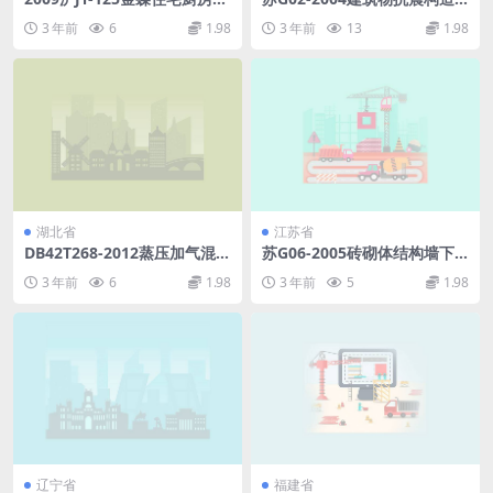
生间变压三防排气道.pdf
详图.pdf
3 年前
6
1.98
3 年前
13
1.98
湖北省
江苏省
DB42T268-2012蒸压加气混凝
苏G06-2005砖砌体结构墙下
土砌块工程技术规程.pdf
条形基础.pdf
3 年前
6
1.98
3 年前
5
1.98
辽宁省
福建省