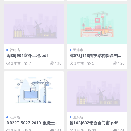
福建省
天津市
闽86J901室外工程.pdf
津07SJ113围护结构保温构造
(CS墙体保温体系).pdf
3 年前
7
1.98
3 年前
5
1.98
江苏省
山东省
DB22T_5027-2019_混凝土小
鲁L03J602铝合金门窗.pdf
型空心砌块砌体工程-施工技术
3 年前
5
1.98
3 年前
23
1.98