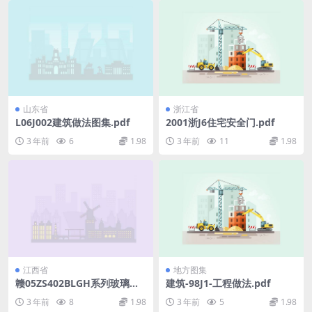
山东省
浙江省
L06J002建筑做法图集.pdf
2001浙J6住宅安全门.pdf
3 年前
6
1.98
3 年前
11
1.98
江西省
地方图集
赣05ZS402BLGH系列玻璃钢
建筑-98J1-工程做法.pdf
整体化粪池(清晰度差).pdf
3 年前
8
1.98
3 年前
5
1.98