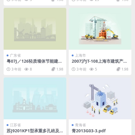
标准.pdf
广东省
上海市
粤07J／126轻质墙体节能建筑
2007沪JT-108上海市建筑产品
构造(一).pdf
推荐性通用图集35YTONG轻
3 年前
8
1.98
3 年前
5
1.98
质砂加气混凝土板建筑构造图
(一).pdf.pdf
江苏省
青海省
苏J9201KP1型承重多孔砖及K
青2013G03-3.pdf