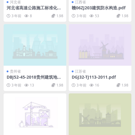
河北省
江西省
河北省高速公路施工标准化管
赣06ZJ203建筑防水构造.pdf
理指南第二部分第二册路面工
3 年前
8
1.98
3 年前
53
1.98
程.pdf
贵州省
江苏省
DBJ52-45-2018贵州建筑地基
DGJ32-TJ113-2011.pdf
基础设计规范.pdf
3 年前
13
1.98
3 年前
16
1.98