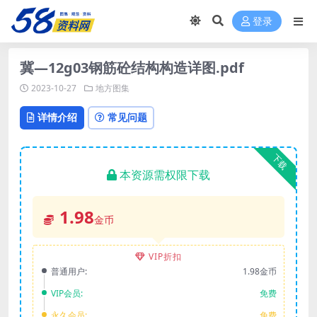
登录
冀—12g03钢筋砼结构构造详图.pdf
2023-10-27
地方图集
详情介绍
常见问题
下载
本资源需权限下载
1.98
金币
VIP折扣
普通用户:
1.98金币
VIP会员:
免费
永久会员:
免费