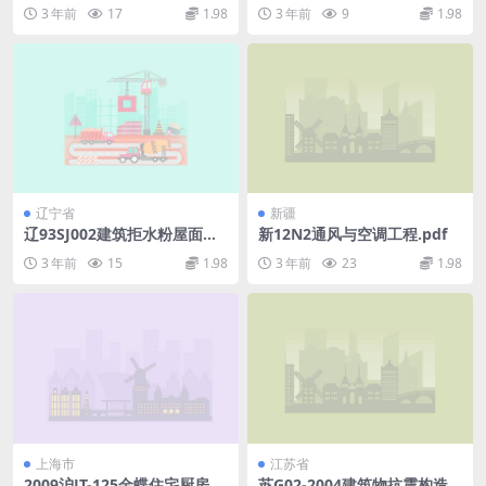
M1型非承重空心砖砌体.pdf
3 年前
17
1.98
3 年前
9
1.98
辽宁省
新疆
辽93SJ002建筑拒水粉屋面防
新12N2通风与空调工程.pdf
水构造.pdf
3 年前
15
1.98
3 年前
23
1.98
上海市
江苏省
2009沪JT-125金蝶住宅厨房卫
苏G02-2004建筑物抗震构造