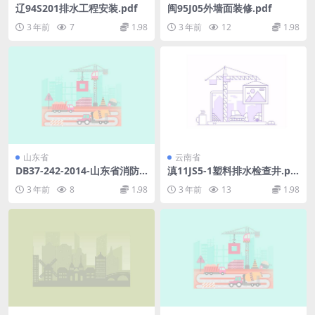
辽94S201排水工程安装.pdf
闽95J05外墙面装修.pdf
3 年前
7
1.98
3 年前
12
1.98
山东省
云南省
DB37-242-2014-山东省消防
滇11JS5-1塑料排水检查井.pd
检测规范《公示稿.pdf
f
3 年前
8
1.98
3 年前
13
1.98