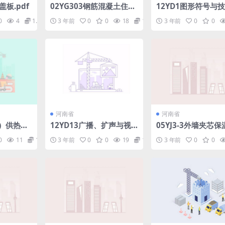
盖板.pdf
02YG303钢筋混凝土住宅
12YD1图形符号与
楼梯.pdf
料.pdf
0
4
1.98
3 年前
0
0
18
1.98
3 年前
0
0
河南省
河南省
油）供热锅
12YD13广播、扩声与视
05YJ3-3外墙夹芯保温
频显示工程.pdf
0
11
1.98
3 年前
0
0
19
1.98
3 年前
0
0