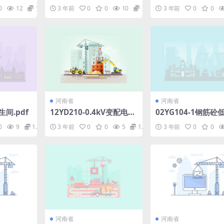
详图(混凝土小型空
0
12
1.98
3 年前
0
0
10
1.98
3 年前
0
0
块).pdf
河南省
河南省
生间.pdf
12YD210-0.4kV变配电装
02YG104-1钢筋砼
置.pdf
台(适用于圆桩).pdf
0
9
1.98
3 年前
0
0
5
1.98
3 年前
0
0
河南省
河南省