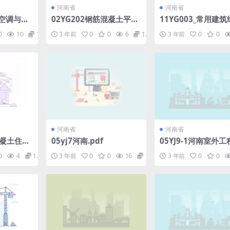
河南省
河南省
筑空调与供
02YG202钢筋混凝土平板.
11YG003_常用建
安装.pd
pdf
节点构造.pdf
0
10
1.98
3 年前
0
0
6
1.98
3 年前
0
0
河南省
河南省
混凝土住宅
05yj7河南.pdf
05YJ9-1河南室外工程
0
4
1.98
3 年前
0
0
16
1.98
3 年前
0
0