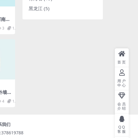
黑龙江
(5)
0河南省
.pdf
3
1.98
首页
用户
中心
板外墙保
4
1.98
会员
介绍
系我们
QQ
客服
:378619788