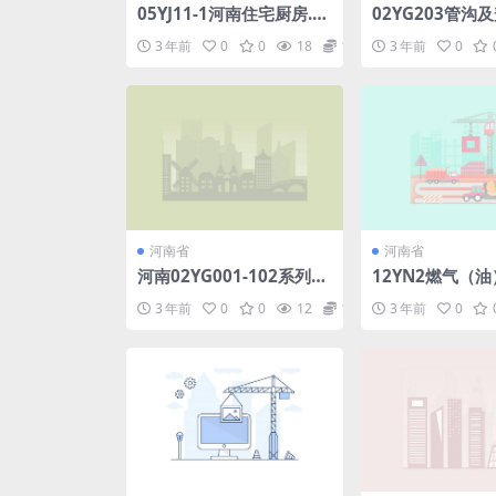
05YJ11-1河南住宅厨房.p
02YG203管沟及
df
3 年前
0
0
18
1.98
3 年前
0
河南省
河南省
河南02YG001-102系列结
12YN2燃气（
构标准设计图集.PDF
炉房工程.pdf
3 年前
0
0
12
1.98
3 年前
0