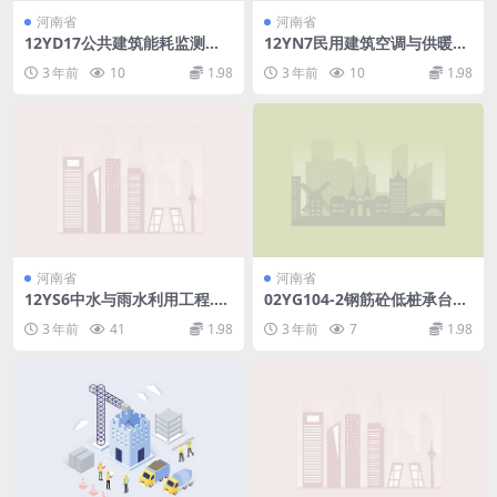
河南省
河南省
12YD17公共建筑能耗监测及
12YN7民用建筑空调与供暖冷
管理系统.pdf
热计量设计与安装.pdf
3 年前
10
1.98
3 年前
10
1.98
河南省
河南省
12YS6中水与雨水利用工程.p
02YG104-2钢筋砼低桩承台
df
(适用于方桩).pdf
3 年前
41
1.98
3 年前
7
1.98