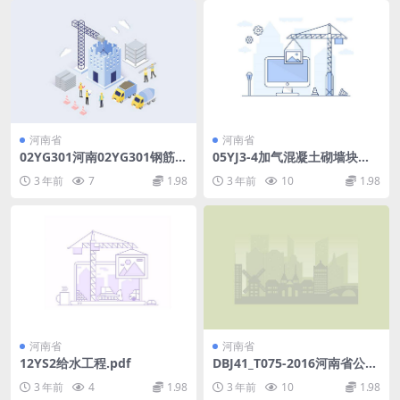
河南省
河南省
02YG301河南02YG301钢筋混
05YJ3-4加气混凝土砌墙块墙.
凝土过梁.PDF
pdf
3 年前
7
1.98
3 年前
10
1.98
河南省
河南省
12YS2给水工程.pdf
DBJ41_T075-2016河南省公共
建筑节能设计标准2016.pdf
3 年前
4
1.98
3 年前
10
1.98