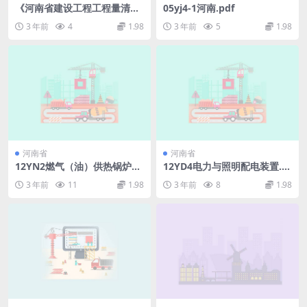
《河南省建设工程工程量清单
05yj4-1河南.pdf
综合单价(2008)》B装饰工程.
3 年前
4
1.98
3 年前
5
1.98
pdf
河南省
河南省
12YN2燃气（油）供热锅炉房
12YD4电力与照明配电装置.p
工程.pdf
df
3 年前
11
1.98
3 年前
8
1.98