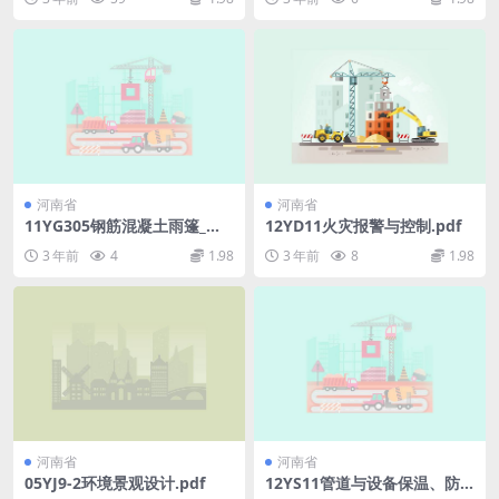
河南省
河南省
11YG305钢筋混凝土雨篷_挑
12YD11火灾报警与控制.pdf
檐.pdf
3 年前
4
1.98
3 年前
8
1.98
河南省
河南省
05YJ9-2环境景观设计.pdf
12YS11管道与设备保温、防