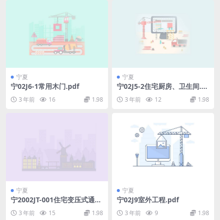
宁夏
宁夏
宁02J6-1常用木门.pdf
宁02J5-2住宅厨房、卫生间.p
df
3 年前
16
1.98
3 年前
12
1.98
宁夏
宁夏
宁2002JT-001住宅变压式通风
宁02J9室外工程.pdf
道图集.pdf
3 年前
15
1.98
3 年前
9
1.98