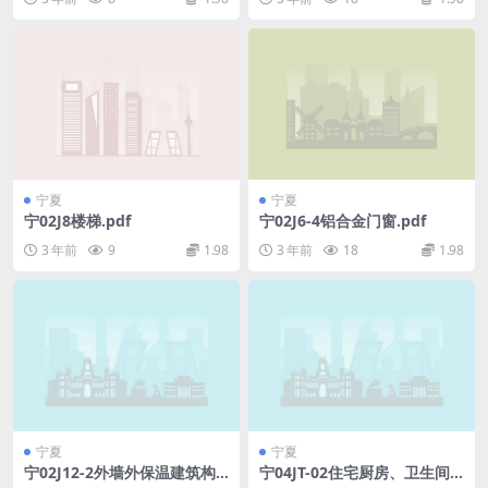
聚合物胶浆薄抹面法.pdf
宁夏
宁夏
宁02J8楼梯.pdf
宁02J6-4铝合金门窗.pdf
3 年前
9
1.98
3 年前
18
1.98
宁夏
宁夏
宁02J12-2外墙外保温建筑构
宁04JT-02住宅厨房、卫生间