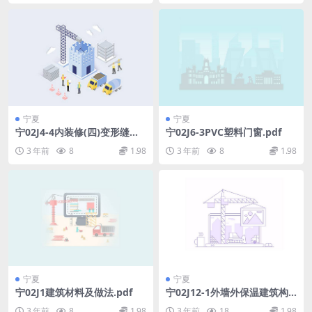
宁夏
宁夏
宁02J4-4内装修(四)变形缝、
宁02J6-3PVC塑料门窗.pdf
窗台及窗帘配件.pdf
3 年前
8
1.98
3 年前
8
1.98
宁夏
宁夏
宁02J1建筑材料及做法.pdf
宁02J12-1外墙外保温建筑构
造图集(一)模塑板玻纤网格布
3 年前
8
1.98
3 年前
18
1.98