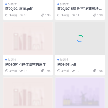
陕西省
陕西省
陕09J02_屋面.pdf
陕02J07-5墙身(五)石膏砌块隔
墙.pdf
3 年前
10
1.98
3 年前
11
1.98
陕西省
陕西省
陕09G01-1砌体结构构造详图
陕09J08.pdf
(P型烧结多孔砖)09系列结构
3 年前
12
1.98
3 年前
10
1.98
图集.pdf