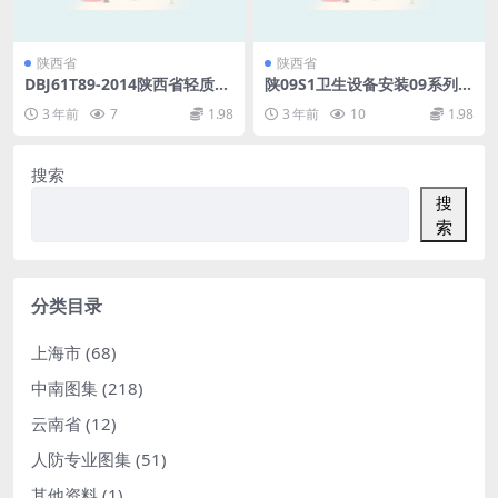
陕西省
陕西省
DBJ61T89-2014陕西省轻质蒸
陕09S1卫生设备安装09系列给
压砂加气混凝土砌块及板材技
水排水图集.pdf
3 年前
7
1.98
3 年前
10
1.98
术规程[附条文说明].pdf
搜索
搜
索
分类目录
上海市
(68)
中南图集
(218)
云南省
(12)
人防专业图集
(51)
其他资料
(1)