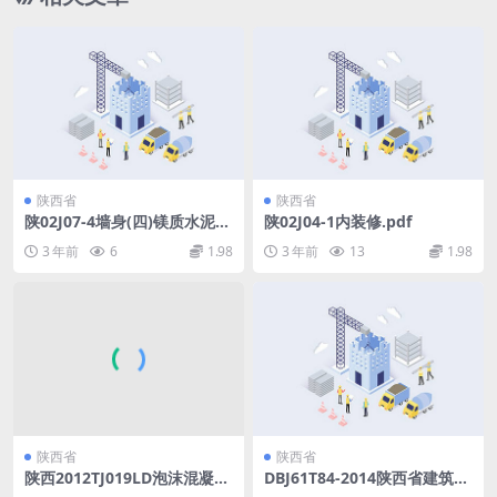
陕西省
陕西省
陕02J07-4墙身(四)镁质水泥轻
陕02J04-1内装修.pdf
质条板隔墙.pdf
3 年前
6
1.98
3 年前
13
1.98
陕西省
陕西省
陕西2012TJ019LD泡沫混凝土
DBJ61T84-2014陕西省建筑与
保温板外保温系统图集.pdf
小区雨水利用技术规程[附条文