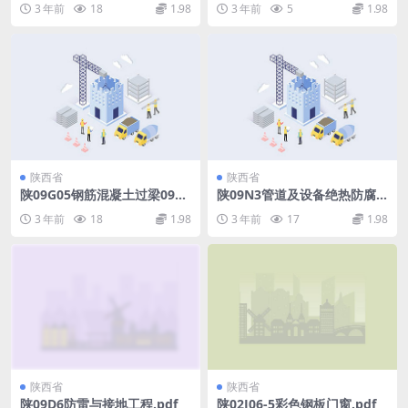
3 年前
18
1.98
3 年前
5
1.98
说明].pdf
陕西省
陕西省
陕09G05钢筋混凝土过梁09系
陕09N3管道及设备绝热防腐0
列结构图集.pdf
9系列暖通图集.pdf
3 年前
18
1.98
3 年前
17
1.98
陕西省
陕西省
陕09D6防雷与接地工程.pdf
陕02J06-5彩色钢板门窗.pdf