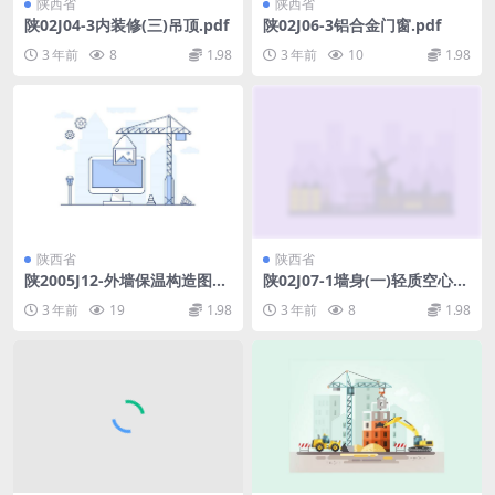
陕西省
陕西省
陕02J04-3内装修(三)吊顶.pdf
陕02J06-3铝合金门窗.pdf
3 年前
8
1.98
3 年前
10
1.98
陕西省
陕西省
陕2005J12-外墙保温构造图集
陕02J07-1墙身(一)轻质空心条
(居住建筑).pdf
板隔墙.pdf
3 年前
19
1.98
3 年前
8
1.98