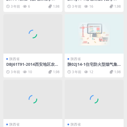
3 年前
6
1.98
3 年前
16
1.98
陕西省
陕西省
DBJ61T91-2014西安地区农村
陕02J14-1住宅防火型烟气集
居住建筑节能技术规范[附条文
中排放系统.pdf
3 年前
10
1.98
3 年前
12
1.98
说明].pdf
陕西省
陕西省