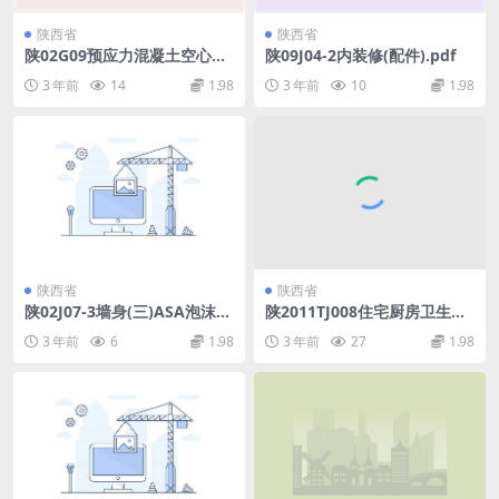
陕西省
陕西省
陕02G09预应力混凝土空心板.
陕09J04-2内装修(配件).pdf
pdf
3 年前
14
1.98
3 年前
10
1.98
陕西省
陕西省
陕02J07-3墙身(三)ASA泡沫建
陕2011TJ008住宅厨房卫生间
筑轻板隔墙.pdf
聚合物水泥防火型排气道系统.
3 年前
6
1.98
3 年前
27
1.98
pdf