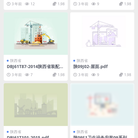
pdf
3 年前
12
1.98
3 年前
9
1.98
陕西省
陕西省
DBJ61T87-2014陕西省装配整
陕09J02-屋面.pdf
体式混凝土结构技术规程（暂
3 年前
7
1.98
3 年前
9
1.98
行）[附条文说明].pdf
陕西省
陕西省
DBJ61T101-2015.pdf
陕09S1卫生设备安装09系列给