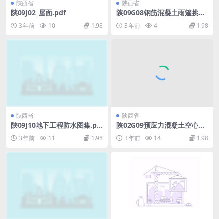
陕西省
陕西省
陕09J02_屋面.pdf
陕09G08钢筋混凝土雨篷挑檐.
pdf
3 年前
10
1.98
3 年前
4
1.98
陕西省
陕西省
陕09J10地下工程防水图集.pd
陕02G09预应力混凝土空心板.
f
pdf
3 年前
11
1.98
3 年前
14
1.98