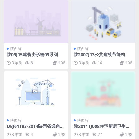
陕西省
陕西省
陕09J15建筑变形缝09系列建
陕2007J13公共建筑节能构造
筑图集.pdf
图集.pdf
3 年前
8
1.98
3 年前
16
1.98
陕西省
陕西省
DBJ61T83-2014陕西省绿色生
陕2011TJ008住宅厨房卫生间
态居住小区建设评价标准（试
聚合物水泥防火型排气道系统.
3 年前
4
1.98
3 年前
27
1.98
行）[附条文说明].pdf
pdf