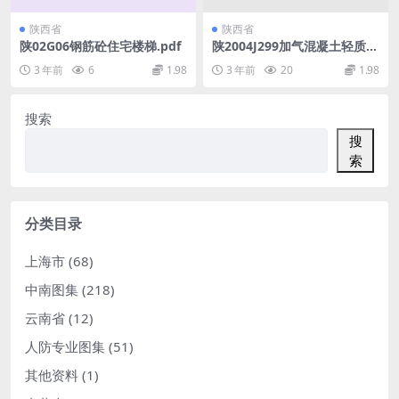
陕西省
陕西省
陕02G06钢筋砼住宅楼梯.pdf
陕2004J299加气混凝土轻质条
板、保温板图集.pdf
3 年前
6
1.98
3 年前
20
1.98
搜索
搜
索
分类目录
上海市
(68)
中南图集
(218)
云南省
(12)
人防专业图集
(51)
其他资料
(1)