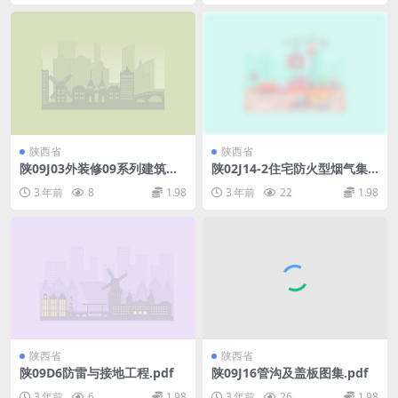
陕西省
陕西省
陕09J03外装修09系列建筑图
陕02J14-2住宅防火型烟气集
集.pdf
中排风系统.pdf
3 年前
8
1.98
3 年前
22
1.98
陕西省
陕西省
陕09D6防雷与接地工程.pdf
陕09J16管沟及盖板图集.pdf
3 年前
6
1.98
3 年前
26
1.98