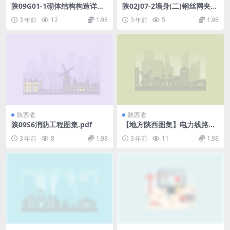
陕09G01-1砌体结构构造详图
陕02J07-2墙身(二)钢丝网夹芯
(P型烧结多孔砖)09系列结构
水泥条板隔墙.pdf
3 年前
12
1.98
3 年前
5
1.98
图集.pdf
陕西省
陕西省
陕09S6消防工程图集.pdf
【地方陕西图集】电力线路敷
设及安装电力控制及照明装置
3 年前
8
1.98
3 年前
11
1.98
09系列建筑电气图集（第二
册）-陕09D3-陕09D4.pdf