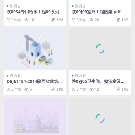
陕西省
陕西省
陕09S4专用给水工程09系列给
陕09J09室外工程图集.pdf
水排水图集.pdf
3 年前
16
1.98
3 年前
20
1.98
陕西省
陕西省
DBJ61T84-2014陕西省建筑与
陕09J05卫生间、盥洗室及洗
小区雨水利用技术规程[附条文
池09系列建筑图集.pdf
3 年前
5
1.98
3 年前
12
1.98
说明].pdf