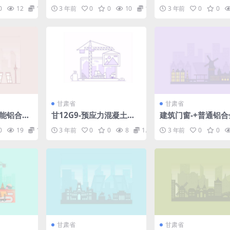
台及窗帘配件)—甘12J1-4.
0
12
1.98
3 年前
0
0
10
1.98
3 年前
0
0
pdf
甘肃省
甘肃省
节能铝合金
甘12G9-预应力混凝土空
建筑门窗-+普通铝合
pdf
心板.pdf
窗—甘12J3-2.pdf
0
19
1.98
3 年前
0
0
8
1.98
3 年前
0
0
甘肃省
甘肃省