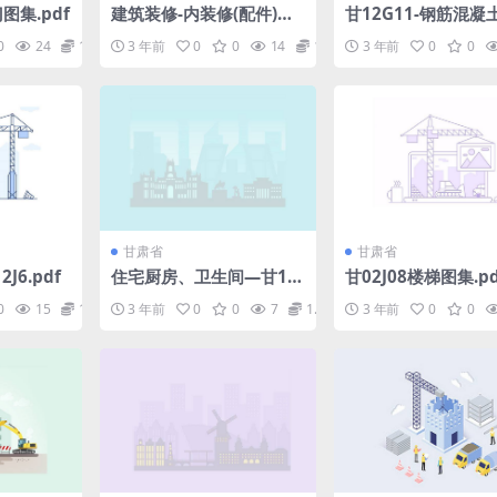
门图集.pdf
建筑装修-内装修(配件)—
甘12G11-钢筋混凝
甘12J1-2.pdf
墙边缘构件.pdf
0
24
1.98
3 年前
0
0
14
1.98
3 年前
0
0
甘肃省
甘肃省
6.pdf
住宅厨房、卫生间—甘12J
甘02J08楼梯图集.pd
10.pdf
0
15
1.98
3 年前
0
0
7
1.98
3 年前
0
0