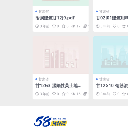
甘肃省
甘肃省
附属建筑甘12J9.pdf
甘02J01建筑用
图集.pdf
3 年前
0
0
17
1.98
3 年前
0
甘肃省
甘肃省
甘12G3-湿陷性黄土地区
甘12G10-钢筋
墙下条形基础.pdf
桩及承台.pdf
3 年前
0
0
16
1.98
3 年前
0