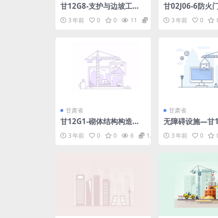
甘12G8-支护与边坡工程.
甘02J06-6防火
pdf
3 年前
0
0
11
1.98
3 年前
0
甘肃省
甘肃省
甘12G1-砌体结构构造详
无障碍设施—甘12J
图.pdf
3 年前
0
0
6
1.98
3 年前
0