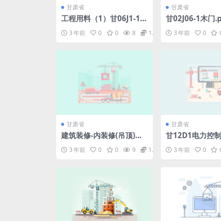
甘肃省
甘肃省
工程用料（1）甘06J1-1..
甘02J06-1木门.p
pdf
3 年前
0
0
8
1.98
3 年前
0
甘肃省
甘肃省
建筑装修-内装修(吊顶)—
甘12D1电力控制.
甘12J1-3.pdf
3 年前
0
0
9
1.98
3 年前
0