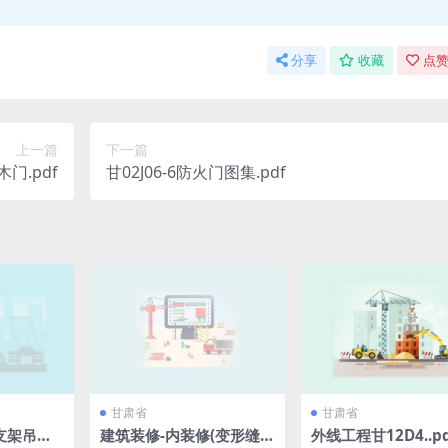
分享
收藏
点赞
上一篇
下一篇
1木门.pdf
甘02J06-6防火门图集.pdf
甘肃省
甘肃省
支架吊架.
建筑装修-内装修(变形缝窗
外线工程甘12D4..pd