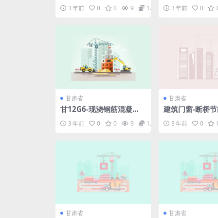
pdf
3 年前
0
0
9
1.98
3 年前
0
甘肃省
甘肃省
甘12G6-现浇钢筋混凝土
建筑门窗-断桥
板式楼梯构造详图.pdf
门窗—甘12J3-1.
3 年前
0
0
9
1.98
3 年前
0
甘肃省
甘肃省