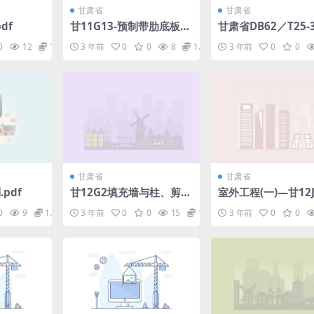
甘肃省
甘肃省
df
甘11G13-预制带肋底板混
甘肃省DB62／T25-3
凝土叠合楼板.pdf
2016建筑工程资料
0
12
1.98
3 年前
0
0
8
1.98
3 年前
0
0
程.pdf
甘肃省
甘肃省
pdf
甘12G2填充墙与柱、剪力
室外工程(一)—甘12J5
墙及梁板构造.pdf
df
0
9
1.98
3 年前
0
0
15
1.98
3 年前
0
0