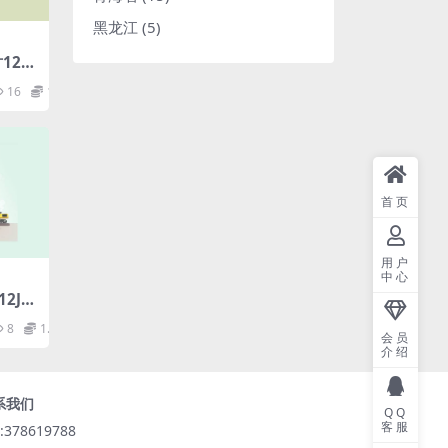
黑龙江
(5)
2J1
16
1.98
首页
用户
中心
J2.
8
1.98
会员
介绍
系我们
QQ
客服
:378619788