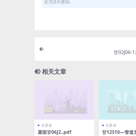
处理及时删除。
甘02J06-
相关文章
甘肃省
甘肃省
屋面甘06J2..pdf
甘12S10—管道