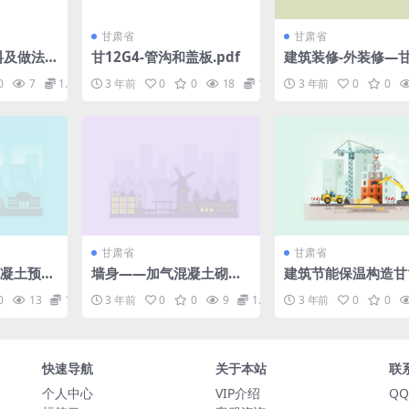
甘肃省
甘肃省
料及做法
甘12G4-管沟和盖板.pdf
建筑装修-外装修—甘1
-5.pdf
0
7
1.98
3 年前
0
0
18
1.98
3 年前
0
0
甘肃省
甘肃省
混凝土预制
墙身——加气混凝土砌块
建筑节能保温构造甘12
—甘12J7.pdf
pdf
0
13
1.98
3 年前
0
0
9
1.98
3 年前
0
0
快速导航
关于本站
联
个人中心
VIP介绍
QQ