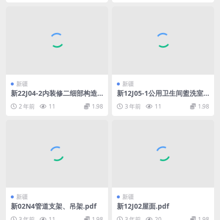
新疆
新疆
新22J04-2内装修二细部构造
新12J05-1公用卫生间盥洗室
文字可搜索复制.pdf
及洗池.pdf
2 年前
11
1.98
3 年前
11
1.98
新疆
新疆
新02N4管道支架、吊架.pdf
新12J02屋面.pdf
3 年前
11
1.98
3 年前
20
1.98