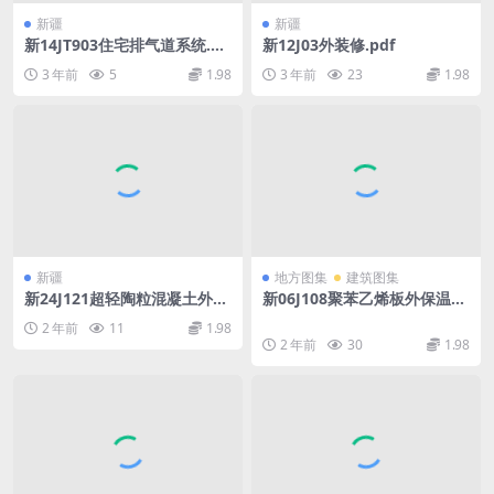
新疆
新疆
新14JT903住宅排气道系统.pd
新12J03外装修.pdf
f
3 年前
5
1.98
3 年前
23
1.98
新疆
地方图集
建筑图集
新24J121超轻陶粒混凝土外墙
新06J108聚苯乙烯板外保温建
挂板建筑构造.pdf
筑构造.rar
2 年前
11
1.98
2 年前
30
1.98