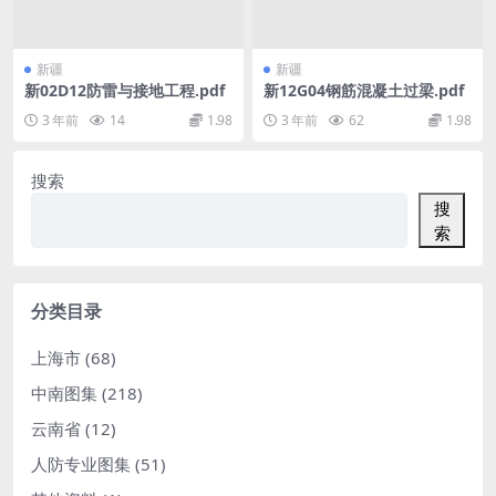
新疆
新疆
新02D12防雷与接地工程.pdf
新12G04钢筋混凝土过梁.pdf
3 年前
14
1.98
3 年前
62
1.98
搜索
搜
索
分类目录
上海市
(68)
中南图集
(218)
云南省
(12)
人防专业图集
(51)