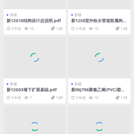
新疆
新疆
新12G10结构设计总说明.pdf
新12S8室外给水管道附属构筑
物.pdf
3 年前
10
1.98
3 年前
10
1.98
新疆
新疆
新12G03墙下扩展基础.pdf
新06J706聚氯乙烯(PVC)塑钢
门窗图集.pdf
3 年前
7
1.98
3 年前
10
1.98