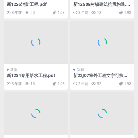
新12S6消防工程.pdf
新12G09村镇建筑抗震构造.p
df
3 年前
50
1.98
3 年前
12
1.98
新疆
新疆
新12S4专用给水工程.pdf
新22J07室外工程文字可搜索
复制.pdf
3 年前
16
1.98
2 年前
52
1.98