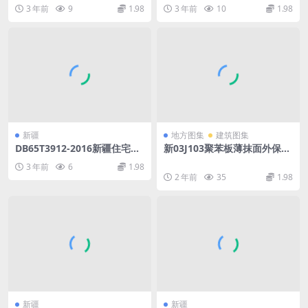
卫生间变压式排烟气道图集.p
3 年前
9
1.98
3 年前
10
1.98
df
新疆
地方图集
建筑图集
DB65T3912-2016新疆住宅用
新03J103聚苯板薄抹面外保温
户进户门通用技术条件.pdf
体系构造图图集.rar
3 年前
6
1.98
2 年前
35
1.98
新疆
新疆