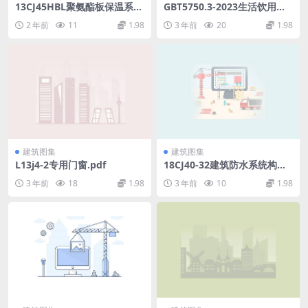
13CJ45HBL聚氨酯板保温系统
GBT5750.3-2023生活饮用水
建筑构造.rar
标准检验方法第3部分：水质
2 年前
11
1.98
3 年前
20
1.98
分析质量控制.pdf
建筑图集
建筑图集
L13j4-2专用门窗.pdf
18CJ40-32建筑防水系统构造
（三十二）.pdf
3 年前
18
1.98
3 年前
10
1.98