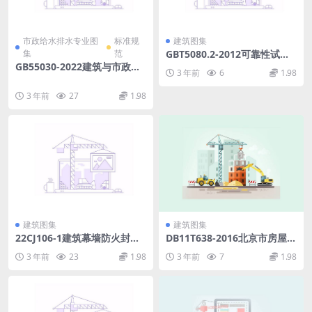
市政给水排水专业图
标准规
建筑图集
集
范
GBT5080.2-2012可靠性试验
第2部分：试验周期设计.pdf
GB55030-2022建筑与市政工
3 年前
6
1.98
程防水通用规范.pdf
3 年前
27
1.98
建筑图集
建筑图集
22CJ106-1建筑幕墙防火封堵
DB11T638-2016北京市房屋修
及保温隔热构造-洛科威岩棉建
缮工程工程量计算规范[附条文
3 年前
23
1.98
3 年前
7
1.98
筑幕墙应用系统.pdf
说明].pdf