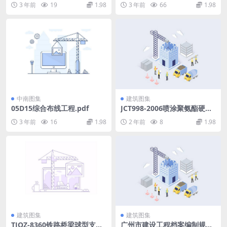
3 年前
19
1.98
3 年前
66
1.98
中南图集
建筑图集
05D15综合布线工程.pdf
JCT998-2006喷涂聚氨酯硬泡
沫体保温材料.rar
3 年前
16
1.98
2 年前
8
1.98
建筑图集
建筑图集
TJQZ-8360铁路桥梁球型支座
广州市建设工程档案编制规范