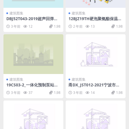
建筑图集
建筑图集
DBJ52T043-2019超声回弹综
12BJZ19TH硬泡聚氨酯保温及
合法检测山砂混凝土强度技术
防水.rar
3 年前
12
1.98
2 年前
13
1.98
规程.pdf
建筑图集
建筑图集
19CS03-2_一体化预制泵站选
甬DX_JST012-2021宁波市装
用与安装_二.pdf
配式混凝土预制构件构造图集.
3 年前
37
1.98
3 年前
14
1.98
pdf