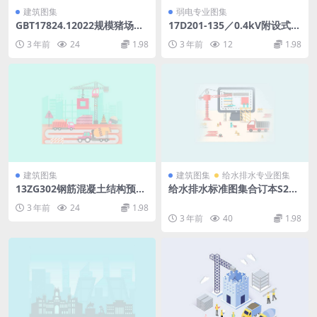
建筑图集
弱电专业图集
GBT17824.12022规模猪场建
17D201-135／0.4kV附设式油
设.pdf
浸变压器室布置.pdf
3 年前
24
1.98
3 年前
12
1.98
建筑图集
建筑图集
给水排水专业图集
13ZG302钢筋混凝土结构预埋
给水排水标准图集合订本S2
件(47.68MB).pdf
(上).pdf
3 年前
24
1.98
3 年前
40
1.98