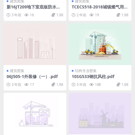
建筑图集
建筑图集
新16JT209地下室底板防水构
TCECS518-2018城镇燃气用二
造做法选用表(高清无水印)(2
甲醚应用技术规程.rar
3 年前
16
1.98
2 年前
19
1.98
1.12MB).pdf
建筑图集
结构专业图集
06J505-1外装修（一）.pdf
10SG533钢抗风柱.pdf
3 年前
17
1.98
3 年前
188
1.98