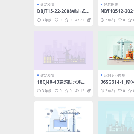
建筑图集
建筑图集
DBJT15-22-2008锤击式
NB∕T10512-2
预应力混凝土管桩基础技
程边坡设计规范(2.
3 年前
0
0
21
1.98
3 年前
0
术规程.pdf
pdf
建筑图集
结构专业图集
18CJ40-40建筑防水系统
06SG614-1_
构造（四十）.pdf
构构造.pdf
3 年前
0
0
12
1.98
3 年前
0