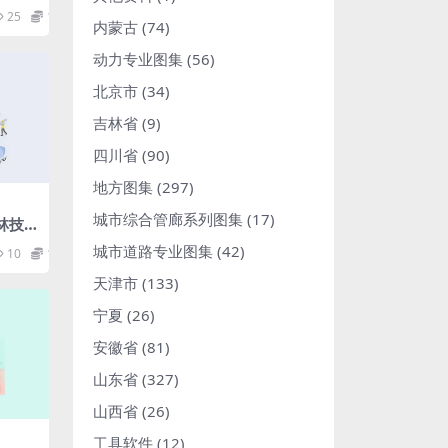
：电气
25
1.98
线系
内蒙古
(74)
动力专业图集
(56)
北京市
(34)
吉林省
(9)
四川省
(90)
地方图集
(297)
城市综合管廊系列图集
(17)
造林技
城市道路专业图集
(42)
10
1.98
天津市
(133)
宁夏
(26)
安徽省
(81)
山东省
(327)
山西省
(26)
工具软件
(12)