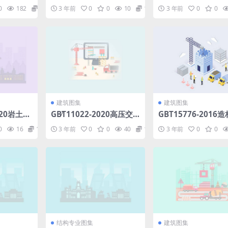
通风设备选用与安装.pdf
气装置第5-52部分
0
182
1.98
3 年前
0
0
10
1.98
3 年前
0
0
设备的选择和安装布
统.pdf
建筑图集
建筑图集
2020岩土工
GB∕T11022-2020高压交
GBT15776-2016
5.5M
流开关设备和控制设备标
术规程.pdf
0
16
1.98
3 年前
0
0
40
1.98
3 年前
0
0
准的共用技术要求.pdf
结构专业图集
建筑图集