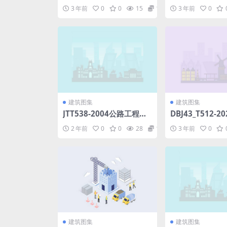
2006.pdf
施).pdf
3 年前
0
0
15
1.98
3 年前
0
建筑图集
建筑图集
JTT538-2004公路工程保
DBJ43_T512-
温隔热挤塑聚苯乙烯泡沫
程勘察标准发布稿(
2 年前
0
0
28
1.98
3 年前
0
塑料板(XPS).rar
B).pdf
建筑图集
建筑图集