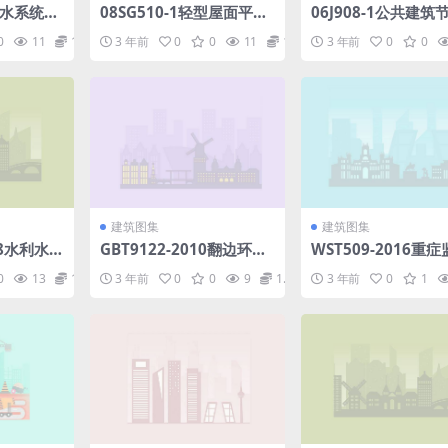
防水系统构
08SG510-1轻型屋面平行
06J908-1公共建筑
弦屋架(圆钢管、方钢管).p
造(严寒和寒冷地区).
0
11
1.98
3 年前
0
0
11
1.98
3 年前
0
0
df
建筑图集
建筑图集
08水利水
GBT9122-2010翻边环板
WST509-2016重
造、安装
式松套钢制管法兰.pdf
房医院感染预防与控
0
13
1.98
3 年前
0
0
9
1.98
3 年前
0
1
范.pdf