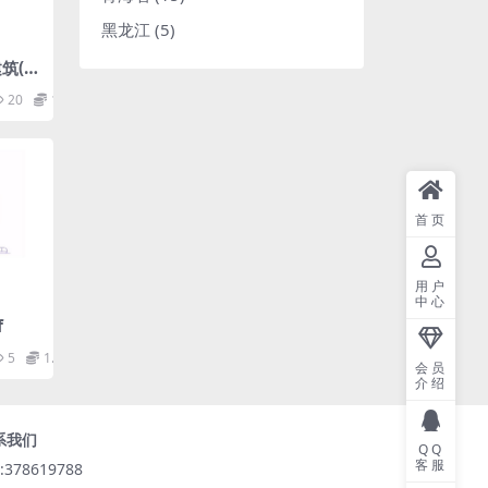
黑龙江
(5)
建筑(徽
20
1.98
首页
用户
中心
f
5
1.98
会员
介绍
系我们
QQ
客服
:378619788