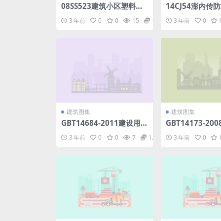
08SS523建筑小区塑料排
14CJ54澎内传
水检查井.pdf
造.pdf
3 年前
0
0
15
1.98
3 年前
0
建筑图集
建筑图集
GBT14684-2011建设用
GBT14173-20
砂.pdf
电工程钢闸门制
3 年前
0
0
7
1.98
3 年前
0
及验收规范.pdf