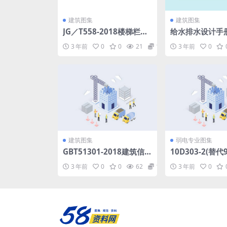
建筑图集
建筑图集
JG／T558-2018楼梯栏杆
给水排水设计手
及扶手.pdf
册）城镇防洪（
3 年前
0
0
21
1.98
3 年前
0
pdf
建筑图集
弱电专业图集
GBT51301-2018建筑信
10D303-2(替代9
息模型设计交付标准.zip
2)常用风机控制电
3 年前
0
0
62
1.98
3 年前
0
f