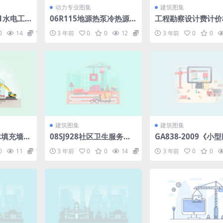
动力专业图集
建筑图集
021水电工
06R115地源热泵冷热源机
工程勘察设计费计价
25MB).
房设计与施工27.pdf
02-10号.pdf
0
14
1.98
3 年前
0
0
12
1.98
3 年前
0
0
建筑图集
建筑图集
砌体填充墙结
08SJ928社区卫生服务中
GA838-2009《小
心和服务站.pdf
爆炸物品储存库安全
0
11
1.98
3 年前
0
0
14
1.98
3 年前
0
0
范》.pdf