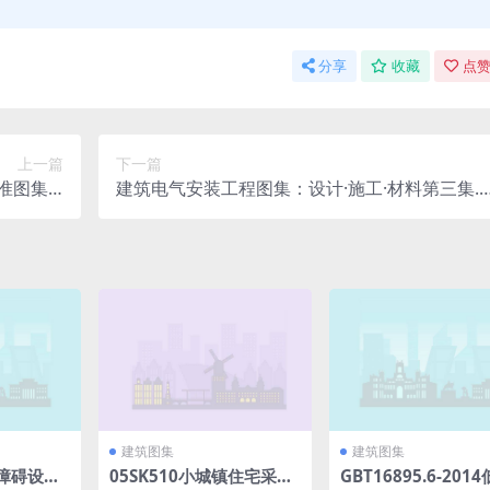
分享
收藏
点赞
上一篇
下一篇
图集.p
建筑电气安装工程图集：设计·施工·材料第三集.p
df
df
建筑图集
建筑图集
无障碍设
05SK510小城镇住宅采暖
GBT16895.6-201