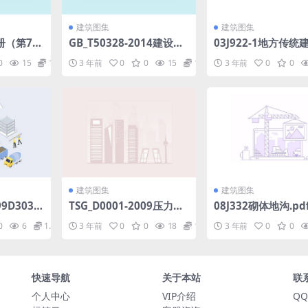
建筑图集
建筑图集
册（第7
GB_T50328-2014建设工
03J922-1地方传统
第三版）.
程文件归档规范(2019年
州地区).pdf
0
15
1.98
3 年前
0
0
15
1.98
3 年前
0
0
版).pdf
建筑图集
建筑图集
9D303-
TSG_D0001-2009压力管
08J332砌体地沟.pd
路图.pd
道安全监察规程-工业管道
0
6
1.98
3 年前
0
0
18
1.98
3 年前
0
0
__高清版.pdf
快速导航
关于本站
联
个人中心
VIP介绍
QQ