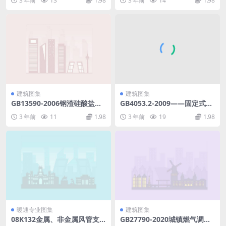
3 年前
13
1.98
3 年前
14
1.98
51.31KB).pdf
建筑图集
建筑图集
GB13590-2006钢渣硅酸盐水
GB4053.2-2009——固定式钢
泥.pdf
梯及平台安全要求第二部分：
3 年前
11
1.98
3 年前
19
1.98
钢斜梯.doc
暖通专业图集
建筑图集
08K132金属、非金属风管支
GB27790-2020城镇燃气调压