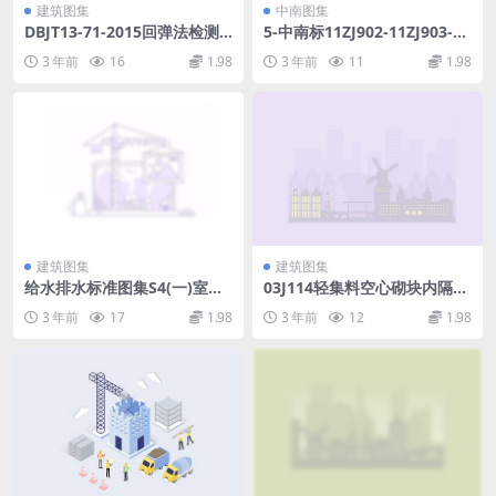
建筑图集
中南图集
DBJT13-71-2015回弹法检测
5-中南标11ZJ902-11ZJ903-11
混凝土抗压强度技术规程.pdf
ZJ951.pdf
3 年前
16
1.98
3 年前
11
1.98
建筑图集
建筑图集
给水排水标准图集S4(一)室内
03J114轻集料空心砌块内隔
给水排水管道及附件安装(200
墙.pdf
3 年前
17
1.98
3 年前
12
1.98
4年合订本).pdf