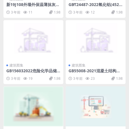
新19J108外墙外保温薄抹灰系
GB∕T24487-2022氧化铝(452.8
统建筑构造(38.46MB).pdf
2KB)a3adbbff2a8cf542.pdf
3 年前
11
1.98
3 年前
12
1.98
建筑图集
建筑图集
GB156032022危险化学品储
GB55008-2021混凝土结构通
存通则.pdf
用规范.pdf
3 年前
19
1.98
3 年前
23
1.98