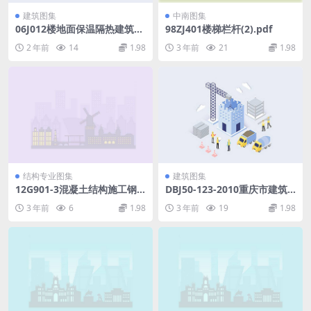
建筑图集
中南图集
06J012楼地面保温隔热建筑构
98ZJ401楼梯栏杆(2).pdf
造(一)(聚苯颗粒浆料保温隔
2 年前
14
1.98
3 年前
21
1.98
热).rar
结构专业图集
建筑图集
12G901-3混凝土结构施工钢
DBJ50-123-2010重庆市建筑
筋排布规则与构造详图.pdf
护栏技术规程.pdf
3 年前
6
1.98
3 年前
19
1.98