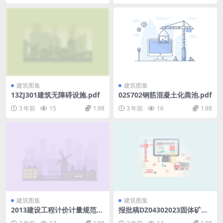
建筑图集
建筑图集
13ZJ301建筑无障碍设施.pdf
02S702钢筋混凝土化粪池.pdf
3 年前
15
1.98
3 年前
16
1.98
建筑图集
建筑图集
2013建设工程计价计量规范辅
报批稿DZ04302023固体矿产
导.pdf
资源储量核实报告编写规范(4