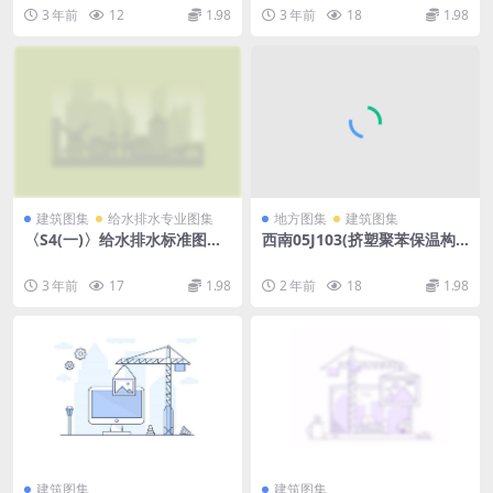
吊架.pdf
器.pdf
3 年前
12
1.98
3 年前
18
1.98
建筑图集
给水排水专业图集
地方图集
建筑图集
〈S4(一)〉给水排水标准图集
西南05J103(挤塑聚苯保温构
室内给水排水管道及附件安装
造图集).rar
(2004年合订本).pdf
3 年前
17
1.98
2 年前
18
1.98
建筑图集
建筑图集