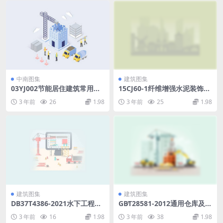
中南图集
建筑图集
03YJ002节能居住建筑常用屋
15CJ60-1纤维增强水泥装饰墙
面用料做法（寒冷地区）.pdf
板建筑构造——日吉华墙板系
3 年前
26
1.98
3 年前
25
1.98
列产品.pdf
建筑图集
建筑图集
DB37T4386-2021水下工程有
GB∕T28581-2012通用仓库及库
缆机器人检测规程.pdf
区规划设计参数.rar
3 年前
16
1.98
3 年前
38
1.98