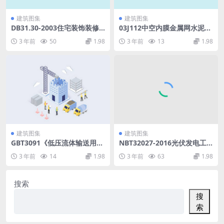
建筑图集
建筑图集
DB31.30-2003住宅装饰装修
03J112中空内膜金属网水泥内
验收标准.pdf
隔墙.pdf
3 年前
50
1.98
3 年前
13
1.98
建筑图集
建筑图集
GBT3091《低压流体输送用焊
NBT32027-2016光伏发电工
接钢管》标准.pdf
程设计概算编制规定及费用标
3 年前
14
1.98
3 年前
63
1.98
准.pdf
搜索
搜
索