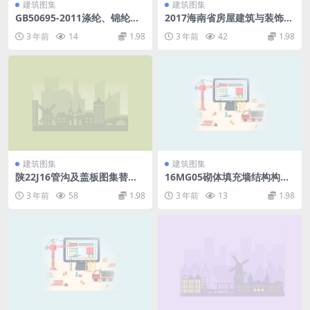
建筑图集
建筑图集
GB50695-2011涤纶、锦纶、
2017海南省房屋建筑与装饰工
丙纶设备工程安装与质量验收
程综合定额下册.pdf
3 年前
14
1.98
3 年前
42
1.98
规范.pdf
建筑图集
建筑图集
陕22J16管沟及盖板图集替代
16MG05砌体填充墙结构构造
陕09J16.pdf
（正式版）.pdf
3 年前
58
1.98
3 年前
13
1.98