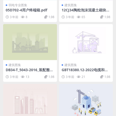
弱电专业图集
建筑图集
05D702-4用户终端箱.pdf
12CJ34陶粒泡沫混凝土砌块墙
体构造图集.pdf
3 年前
8
1.98
3 年前
65
1.98
建筑图集
建筑图集
DB34-T_5043-2016_装配整体
GBT18380.12-2022电缆和光
式-混凝土结构工程-施工及验
缆在火焰条件下的燃烧试验第
3 年前
13
1.98
3 年前
21
1.98
收规程.pdf
12部分：单根绝缘电线电缆火
焰垂直蔓延试验1kW预混合型
火焰试验方法(3.9MB)445714
f1ca81b37f.pdf