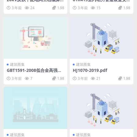
额第三册架空线路工程2022版
装(热力管道)5.pdf
3 年前
24
1.98
3 年前
15
1.98
(7.15MB).pdf
建筑图集
建筑图集
GBT1591-2008低合金高强度
HJ1070-2019.pdf
结构钢.pdf
3 年前
7
1.98
3 年前
21
1.98
建筑图集
建筑图集