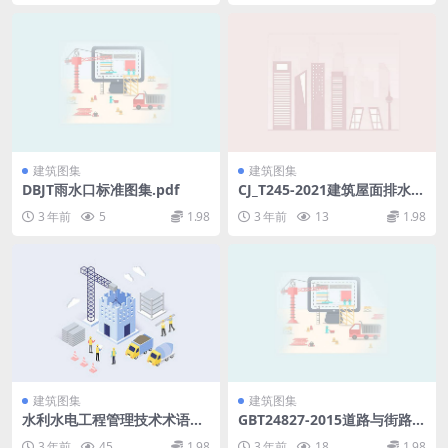
b25dc6ac84f6c24f.pdf
建筑图集
建筑图集
DBJT雨水口标准图集.pdf
CJ_T245-2021建筑屋面排水用
雨水斗通用技术条件(3.16M
3 年前
5
1.98
3 年前
13
1.98
B).pdf
建筑图集
建筑图集
水利水电工程管理技术术语
GBT24827-2015道路与街路照
（SL570-2013）.pdf
明灯具性能要求.pdf
3 年前
45
1.98
3 年前
18
1.98