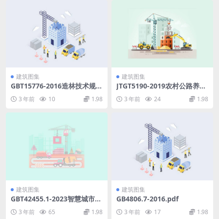
建筑图集
建筑图集
GBT15776-2016造林技术规
JTGT5190-2019农村公路养护
程.pdf
技术规范《征求意见稿》.pdf
3 年前
10
1.98
3 年前
24
1.98
建筑图集
建筑图集
GBT42455.1-2023智慧城市建
GB4806.7-2016.pdf
筑及居住区第1部分：智慧社
3 年前
65
1.98
3 年前
17
1.98
区信息系统技术要求(7.03MB)