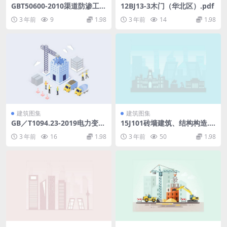
GBT50600-2010渠道防渗工程
12BJ13-3木门（华北区）.pdf
技术规范.pdf
3 年前
9
1.98
3 年前
14
1.98
建筑图集
建筑图集
GB／T1094.23-2019电力变压
15J101砖墙建筑、结构构造.p
器第23部分：直流偏磁抑制装
df
3 年前
16
1.98
3 年前
50
1.98
置.pdf