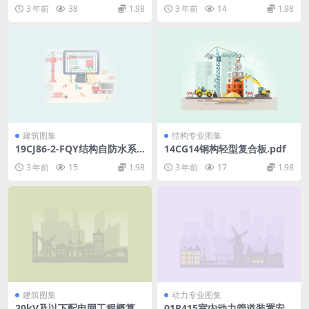
业特殊作业安全规范.pdf
4册隧道工程.pdf
3 年前
38
1.98
3 年前
14
1.98
建筑图集
结构专业图集
19CJ86-2-FQY结构自防水系
14CG14钢构轻型复合板.pdf
统构造.pdf
3 年前
15
1.98
3 年前
17
1.98
建筑图集
动力专业图集
20kV及以下配电网工程概算定
01R415室内动力管道装置安