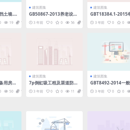
建筑图集
建筑图集
砼挡土墙.p
GB50867-2013养老设施
GBT18384.1-201
建筑设计规范.pdf
车安全要求第1部分
0
19
1.98
3 年前
0
0
56
1.98
3 年前
0
0
充电储能系统(REESS
家标准.pdf
建筑图集
建筑图集
设备用房
7p倒虹吸工程及渠道防渗
GBT8492-2014一
热）源机
衬砌设计图集.pdf
耐热钢和合金铸件.ra
0
50
1.98
3 年前
0
0
11
1.98
3 年前
0
0
机房、水