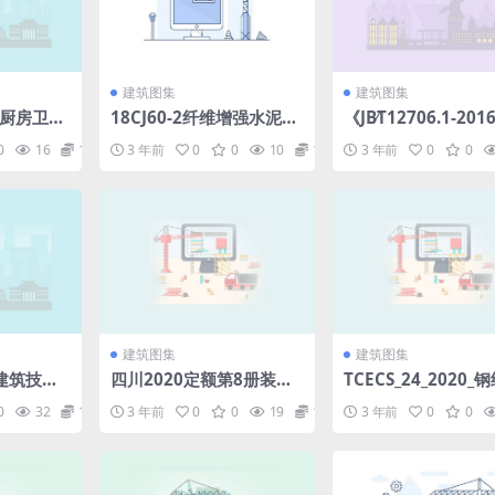
建筑图集
建筑图集
】厨房卫生
18CJ60-2纤维增强水泥挤
《JB∕T12706.1-20
J517.p
出成型中空墙板建筑构造-
传动16MPa系列单
0
16
1.98
3 年前
0
0
10
1.98
3 年前
0
0
恒通墙板.pdf
安装尺寸第1部分中
列》.pdf
建筑图集
建筑图集
建筑技术
四川2020定额第8册装配
TCECS_24_2020_
13.pdf
式建筑工程(文字可搜索)(1
防火涂料应用技术规程
0
32
1.98
3 年前
0
0
19
1.98
3 年前
0
0
6.39MB)be42325d17f1
f
269b.pdf