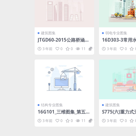
建筑图集
弱电专业图集
JTGD60-2015公路桥涵设
16D303-3常
计通用规范.pdf
路图.pdf
3 年前
0
0
11
1.98
3 年前
0
结构专业图集
建筑图集
16G101_三维图集_第五章
S775(六)重力
_板识图.pdf
pdf
3 年前
0
0
11
1.98
3 年前
0