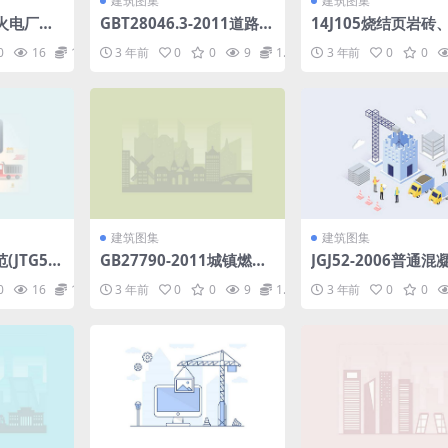
建筑图集
建筑图集
12火电厂烟
GBT28046.3-2011道路车
14J105烧结页岩砖
技术规范.
辆电气及电子设备的环境
墙体建筑构造.pdf
0
16
1.98
3 年前
0
0
9
1.98
3 年前
0
0
条件和试验第3部分机械负
荷.pdf
建筑图集
建筑图集
JTG51
GB27790-2011城镇燃气
JGJ52-2006普通
调压器规范.pdf
砂石质量及检验方法
0
16
1.98
3 年前
0
0
9
1.98
3 年前
0
0
混凝土规范.pdf