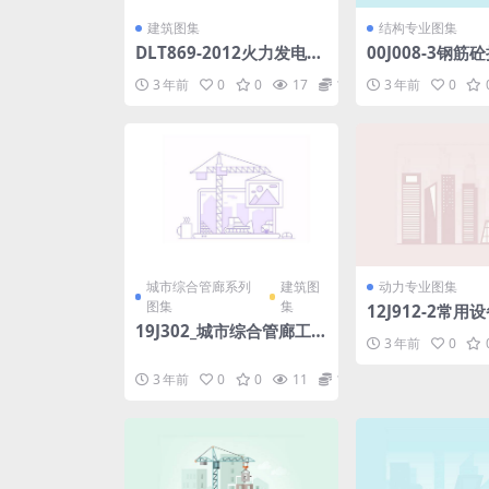
建筑图集
结构专业图集
DLT869-2012火力发电厂
00J008-3钢筋
焊接技术规程.pdf
df
3 年前
0
0
17
1.98
3 年前
0
城市综合管廊系列
建筑图
动力专业图集
图集
集
12J912-2常用
19J302_城市综合管廊工
（锅炉房、冷（
3 年前
0
程_防水构造.pdf
房、柴油发37电
泵房）.pdf
3 年前
0
0
11
1.98