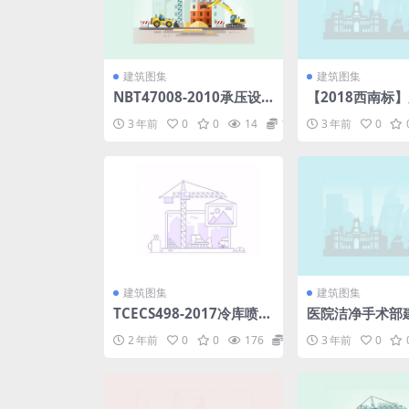
建筑图集
建筑图集
NBT47008-2010承压设
【2018西南标
备用碳素钢和合金钢锻件.
间浴室设施西南18
3 年前
0
0
14
1.98
3 年前
0
pdf
df
建筑图集
建筑图集
TCECS498-2017冷库喷涂
医院洁净手术部
硬泡聚氨酯保温工程技术
规范GB50333-20
2 年前
0
0
176
1.98
3 年前
0
规程.rar