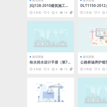
建筑图集
建筑图集
JGJ128-2010建筑施工门
DLT1150-20
式钢管脚手架安全技术规
气脱硫装置验收
3 年前
0
0
14
1.98
2 年前
0
范施工规范.pdf
rar
建筑图集
建筑图集
给水排水设计手册（第7
公路桥涵养护规范(
册）城镇防洪（第三版）.
20-2021).pdf
3 年前
0
0
15
1.98
3 年前
0
pdf