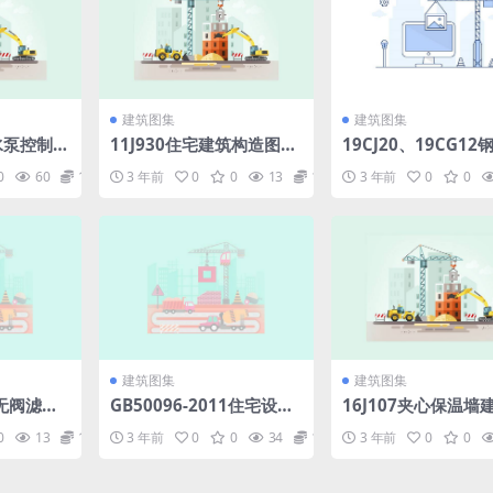
建筑图集
建筑图集
用水泵控制电
11J930住宅建筑构造图集.
19CJ20、19CG12
zip
轻型板.pdf
0
60
1.98
3 年前
0
0
13
1.98
3 年前
0
0
建筑图集
建筑图集
式无阀滤池.
GB50096-2011住宅设计
16J107夹心保温墙
规范.pdf
结构构造.pdf
0
13
1.98
3 年前
0
0
34
1.98
3 年前
0
0