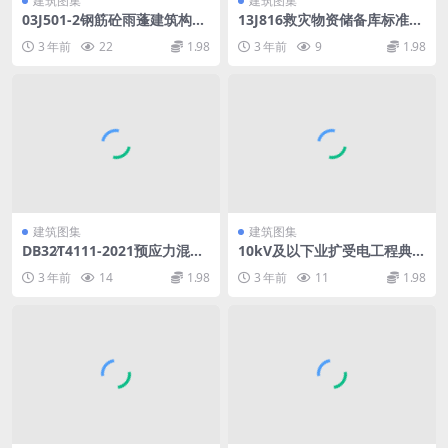
建筑图集
建筑图集
03J501-2钢筋砼雨蓬建筑构造.
13J816救灾物资储备库标准设
pdf
计样图.pdf
3 年前
22
1.98
3 年前
9
1.98
建筑图集
建筑图集
DB32∕T4111-2021预应力混凝
10kV及以下业扩受电工程典型
土实心方桩基础技术规程(2.43
设计技术导则及图集（2018
3 年前
14
1.98
3 年前
11
1.98
MB)2926d89e20af0d44.pdf
版）.pdf