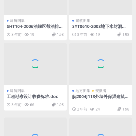
建筑图集
建筑图集
SHT104-2006油罐区截油排水
SYT0610-2008地下水封洞库
设施安装图(辅).pdf
岩土工程勘察规范.pdf
3 年前
19
1.98
3 年前
19
1.98
建筑图集
地方图集
安徽省
工程勘察设计收费标准.doc
皖2004J113外墙外保温建筑构
造(ZL胶粉聚苯颗粒外保温系
3 年前
66
1.98
统).rar
2 年前
24
1.98