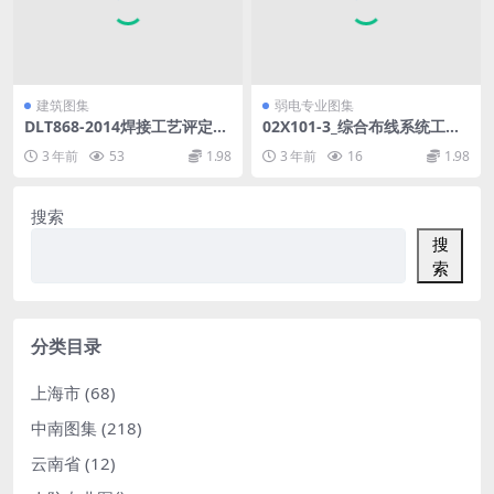
建筑图集
弱电专业图集
DLT868-2014焊接工艺评定规
02X101-3_综合布线系统工程
程.pdf
设计施工图集.pdf
3 年前
53
1.98
3 年前
16
1.98
搜索
搜
索
分类目录
上海市
(68)
中南图集
(218)
云南省
(12)