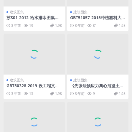
建筑图集
建筑图集
苏S01-2012-给水排水图集.pd
GBT51057-2015种植塑料大棚
f
工程技术规范(9.57MB).pdf
3 年前
19
1.98
3 年前
81
1.98
建筑图集
建筑图集
GBT50328-2019-设工程文件
《先张法预应力离心混凝土空
归档规范.pdf
心方桩》（苏GT17-2012）.p
3 年前
15
1.98
3 年前
9
1.98
df