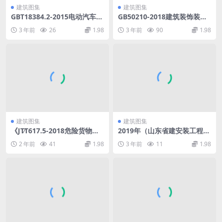
建筑图集
建筑图集
GBT18384.2-2015电动汽车安
GB50210-2018建筑装饰装修
全要求第2部分：操作安全和
工程质量验收标准.pdf
3 年前
26
1.98
3 年前
90
1.98
故障防护.pdf
建筑图集
建筑图集
《JT∕T617.5-2018危险货物道
2019年（山东省建安装工程价
路运输规则第5部分托运要
目表）.pdf
2 年前
41
1.98
3 年前
11
1.98
求》.rar