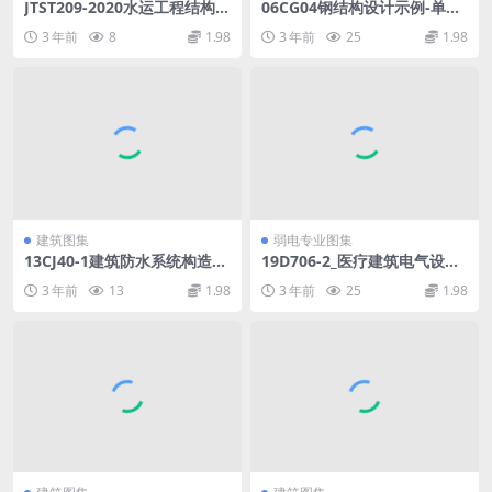
JTST209-2020水运工程结构防
06CG04钢结构设计示例-单层
腐蚀施工规范-1.pdf
工业厂房.pdf
3 年前
8
1.98
3 年前
25
1.98
建筑图集
弱电专业图集
13CJ40-1建筑防水系统构造图
19D706-2_医疗建筑电气设计
集一.pdf
与安装_高清完整版.pdf
3 年前
13
1.98
3 年前
25
1.98