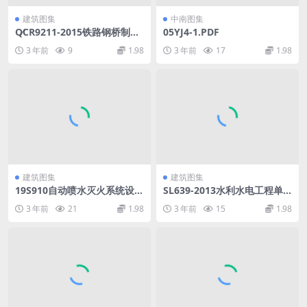
建筑图集
中南图集
Q∕CR9211-2015铁路钢桥制造
05YJ4-1.PDF
规范.pdf
3 年前
9
1.98
3 年前
17
1.98
建筑图集
建筑图集
19S910自动喷水灭火系统设
SL639-2013水利水电工程单
计.pdf
元工程施工质量验收评定标准
3 年前
21
1.98
3 年前
15
1.98
—升压变电电气设备安装工程
(附条.pdf