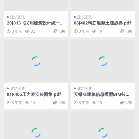
建筑图集
建筑图集
20J813《民用建筑设计统一标
03J402钢筋混凝土螺旋梯.pdf
准》图示.pdf
3 年前
32
1.98
3 年前
10
1.98
建筑图集
建筑图集
01R405压力表安装图集.pdf
安徽省建筑信息模型BIM技术
应用指南.pdf
3 年前
14
1.98
3 年前
15
1.98