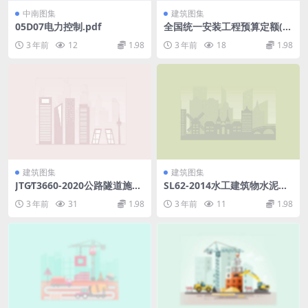
中南图集
建筑图集
05D07电力控制.pdf
全国统一安装工程预算定额(第
二版).rar
3 年前
12
1.98
3 年前
18
1.98
建筑图集
建筑图集
JTG∕T3660-2020公路隧道施工
SL62-2014水工建筑物水泥灌
技术规范.pdf
浆施工技术规范.pdf
3 年前
31
1.98
3 年前
11
1.98