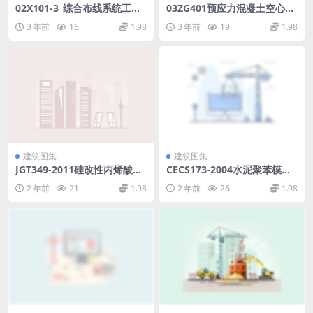
02X101-3_综合布线系统工程
03ZG401预应力混凝土空心板.
设计施工图集.pdf
pdf
3 年前
16
1.98
3 年前
19
1.98
建筑图集
建筑图集
JGT349-2011硅改性丙烯酸渗
CECS173-2004水泥聚苯模壳
透性防水涂料.rar
格构式混凝土墙体住宅技术规
2 年前
21
1.98
2 年前
26
1.98
程.rar