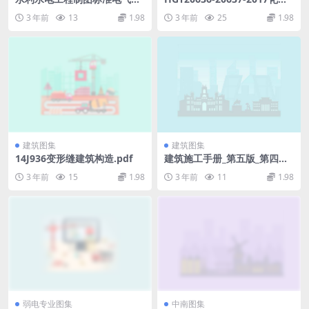
SL73.5-2013.pdf
装置自控专业设计管理规范自
3 年前
13
1.98
3 年前
25
1.98
控专业的职责范围.pdf
建筑图集
建筑图集
14J936变形缝建筑构造.pdf
建筑施工手册_第五版_第四分
册(修订版).pdf
3 年前
15
1.98
3 年前
11
1.98
弱电专业图集
中南图集