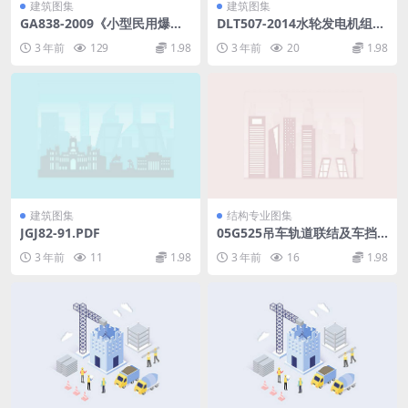
建筑图集
建筑图集
GA838-2009《小型民用爆炸
DLT507-2014水轮发电机组启
物品储存库安全规范》.pdf
动试验规程.pdf
3 年前
129
1.98
3 年前
20
1.98
建筑图集
结构专业图集
JGJ82-91.PDF
05G525吊车轨道联结及车挡
(适用于钢吊车梁).pdf
3 年前
11
1.98
3 年前
16
1.98