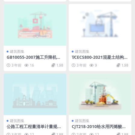
建筑图集
建筑图集
GB10055-2007施工升降机安
T∕CECS800-2021混凝土结构钢
全规程.pdf
筋详图设计标准.pdf
3 年前
16
1.98
3 年前
9
1.98
建筑图集
建筑图集
公路工程工程量清单计量规范
CJT218-2010给水用丙烯酸共
2014版.pdf
聚聚氯乙烯管材及管件.rar
3 年前
12
1.98
2 年前
12
1.98