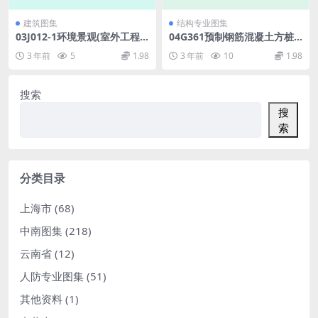
建筑图集
结构专业图集
03J012-1环境景观(室外工程
04G361预制钢筋混凝土方桩.
细部构造).pdf
pdf
3 年前
5
1.98
3 年前
10
1.98
搜索
搜
索
分类目录
上海市
(68)
中南图集
(218)
云南省
(12)
人防专业图集
(51)
其他资料
(1)