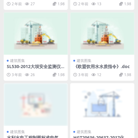
烯A级保温板薄抹灰外墙外保
规范.rar
2 年前
27
1.98
2 年前
13
1.98
温系统建筑构造（高清无水
印）.rar
建筑图集
建筑图集
SL530-2012大坝安全监测仪
《欧盟饮用水水质指令》.doc
器检验测试规程(附条文说明).
3 年前
26
1.98
3 年前
12
1.98
pdf
建筑图集
建筑图集
水利水电工程制图标准电气图
HGT20636-20637-2017化工