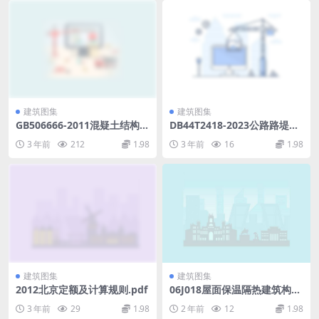
建筑图集
建筑图集
GB506666-2011混疑土结构工
DB44T2418-2023公路路堤软
程施工规范.pdf
基处理技术标准(3.3MB)72e3
3 年前
212
1.98
3 年前
16
1.98
091f39c8098c.pdf
建筑图集
建筑图集
2012北京定额及计算规则.pdf
06J018屋面保温隔热建筑构造
(二)(聚氨酯硬泡体).rar
3 年前
29
1.98
2 年前
12
1.98