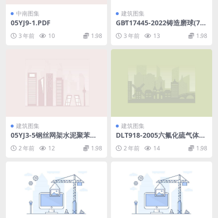
中南图集
建筑图集
05YJ9-1.PDF
GB∕T17445-2022铸造磨球(70
8.66KB)a3adbbff2a8cf542.p
3 年前
10
1.98
3 年前
13
1.98
df
建筑图集
建筑图集
05YJ3-5钢丝网架水泥聚苯乙
DLT918-2005六氟化硫气体中
烯夹心板墙.rar
可水解氟化物含量测定法.rar
2 年前
12
1.98
2 年前
14
1.98