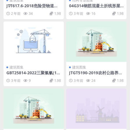
建筑图集
结构专业图集
JT∕T617.6-2018危险货物道路
04G314钢筋混凝土折线形屋
运输规则第6部分：装卸条件
架.pdf
2 年前
34
1.98
3 年前
16
1.98
及作业要求（可复制版）.rar
建筑图集
建筑图集
GBT25814-2022三聚氯氰(1.9
JTGT5190-2019农村公路养护
5MB)1dea60398ddad84b.p
技术规范《征求意见稿》.pdf
3 年前
9
1.98
3 年前
24
1.98
df