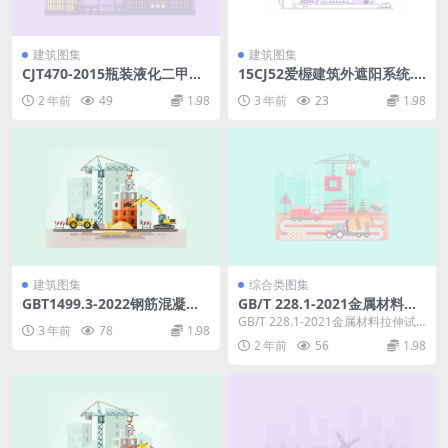
建筑图集
建筑图集
CJT470-2015瓶装液化二甲醚
15CJ52爱楃建筑外遮阳系统.p
调压器.rar
df
2 年前
49
1.98
3 年前
23
1.98
建筑图集
综合类图集
GBT1499.3-2022钢筋混凝土
GB/T 228.1-2021金属材料拉
用钢第3部分：钢筋焊接网.pd
伸试验第1部分:室温试验方法.
GB/T 228.1-2021金属材料拉伸试
3 年前
78
1.98
f
pdf
验第1部分:室温试验方法下载 GB/...
2 年前
56
1.98