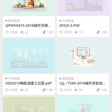
建筑图集
中南图集
QPWEG015-2018城市河湖水
05YJ5-2.PDF
环境治理工程初步设计报告编
3 年前
22
1.98
3 年前
13
1.98
制规程.pdf
中南图集
建筑图集
03ZG313钢筋混凝土过梁.pdf
CJJ／T295-2019城市有轨电车
工程设计标准.pdf
3 年前
26
1.98
3 年前
28
1.98