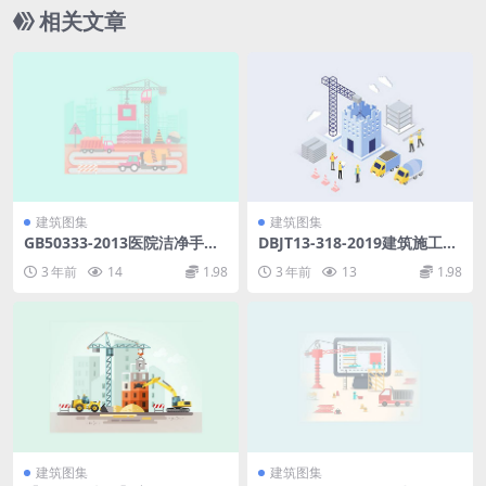
相关文章
建筑图集
建筑图集
GB50333-2013医院洁净手术
DBJT13-318-2019建筑施工承
部建筑技术规范.pdf
插型盘扣式钢管支架安全技术
3 年前
14
1.98
3 年前
13
1.98
规程.pdf
建筑图集
建筑图集