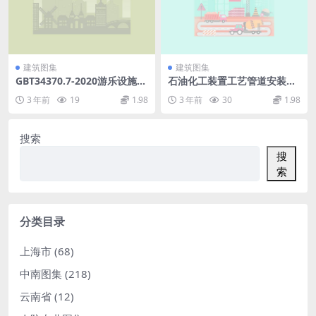
建筑图集
建筑图集
GBT34370.7-2020游乐设施无
石油化工装置工艺管道安装设
损检测第7部分：涡流检测(3.4
计施工图册（第2分册小型设
3 年前
19
1.98
3 年前
30
1.98
4MB)72e3091f39c8098c.pdf
备）.pdf
搜索
搜
索
分类目录
上海市
(68)
中南图集
(218)
云南省
(12)