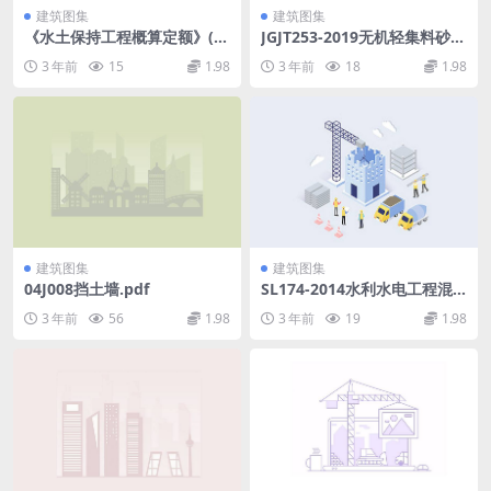
建筑图集
建筑图集
《水土保持工程概算定额》(水
JGJT253-2019无机轻集料砂浆
利部水总{2003}67号).pdf
保温系统技术标准.pdf
3 年前
15
1.98
3 年前
18
1.98
建筑图集
建筑图集
04J008挡土墙.pdf
SL174-2014水利水电工程混
凝土防渗墙施工技术规范.pdf
3 年前
56
1.98
3 年前
19
1.98