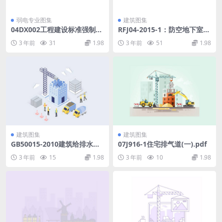
弱电专业图集
建筑图集
04DX002工程建设标准强制性
RFJ04-2015-1：防空地下室结
条文及应用示例(房屋建筑部
构设计手册第一册防核武器和
3 年前
31
1.98
3 年前
51
1.98
分-电气专业).pdf
常规武器的结构设计(144.56M
B)32ea63acd0a276ad.pdf
建筑图集
建筑图集
GB50015-2010建筑给排水设
07J916-1住宅排气道(一).pdf
计规范.pdf
3 年前
15
1.98
3 年前
10
1.98