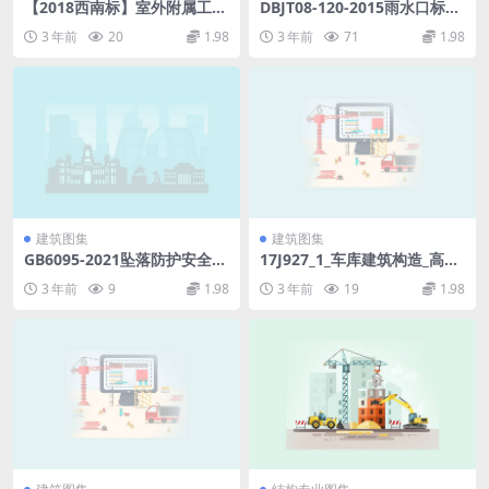
【2018西南标】室外附属工程
DBJT08-120-2015雨水口标准
西南18J812.pdf
图(图集号2015沪S203).pdf
3 年前
20
1.98
3 年前
71
1.98
建筑图集
建筑图集
GB6095-2021坠落防护安全
17J927_1_车库建筑构造_高清
带.pdf
版.pdf
3 年前
9
1.98
3 年前
19
1.98