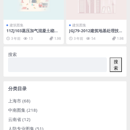
建筑图集
建筑图集
11ZJ103蒸压加气混凝土砌块
JGJ79-2012建筑地基处理技术
墙体建筑构造图集.pdf
规范.pdf
3 年前
13
1.98
3 年前
54
1.98
搜索
搜
索
分类目录
上海市
(68)
中南图集
(218)
云南省
(12)
人防专业图集
(51)