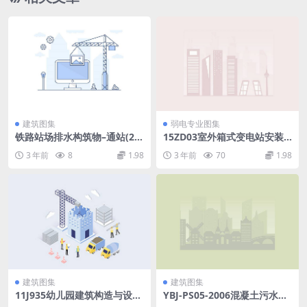
建筑图集
弱电专业图集
铁路站场排水构筑物–通站(20
15ZD03室外箱式变电站安装.
17)8012.pdf
pdf
3 年前
8
1.98
3 年前
70
1.98
建筑图集
建筑图集
11J935幼儿园建筑构造与设
YBJ-PS05-2006混凝土污水检
施.PDF
查井（高清版）.pdf