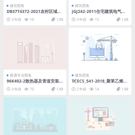
建筑图集
建筑图集
DB37T4372-2021农村区域性
JGJ242-2011住宅建筑电气设
养老服务中心建设与运行规范.
计规范.pdf
3 年前
10
1.98
3 年前
15
1.98
pdf
暖通专业图集
建筑图集
96K402-2散热器及管道安装
T∕CECS_541-2018_聚苯乙烯泡
图.pdf
沫（EPS）复合装饰线应用技
3 年前
70
1.98
2 年前
14
1.98
术规程.rar