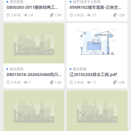
建筑图集
城市道路专业图集
GB50203-2011砌体结构工程
05MR102城市道路-立体交叉
施工质量验收规范.pdf
施工图设计深度图样.pdf
3 年前
24
1.98
3 年前
37
1.98
建筑图集
建筑图集
DB515016-2020GSMM四川
辽2015S203排水工程.pdf
省城市园林绿化施工技术标准
3 年前
7
1.98
3 年前
17
1.98
古树名木及古树后续资源养护
管理技术分册.pdf