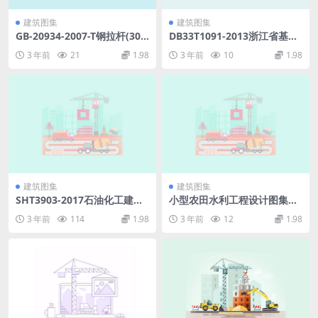
建筑图集
建筑图集
GB-20934-2007-T钢拉杆(30
DB33T1091-2013浙江省基坑
4.26KB).pdf
工程钢管支撑施工技术规程[附
3 年前
21
1.98
3 年前
10
1.98
条文说明].pdf
建筑图集
建筑图集
SHT3903-2017石油化工建设
小型农田水利工程设计图集
工程项目监理规范.pdf
（图纸目录）.pdf
3 年前
114
1.98
3 年前
12
1.98