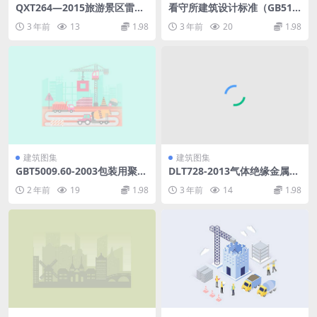
QXT264—2015旅游景区雷电
看守所建筑设计标准（GB514
灾害防御技术规范.pdf
00-2020）.pdf
3 年前
13
1.98
3 年前
20
1.98
建筑图集
建筑图集
GBT5009.60-2003包装用聚乙
DLT728-2013气体绝缘金属封
烯、聚苯乙烯、聚丙烯成型品
闭开关设备选用导则.pdf
2 年前
19
1.98
3 年前
14
1.98
卫生标准的分析方法.rar