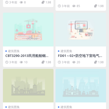
3 年前
8
1.98
3 年前
85
1.98
建筑图集
建筑图集
CBT3290-2013民用船舶铜合
FD01～02+防空地下室电气设
金螺旋桨渗透检测.pdf
计%2807年合订本%29.pdf
3 年前
10
1.98
3 年前
20
1.98
建筑图集
建筑图集