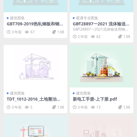
建筑图集
暖通专业图集
GBT709-2019热轧钢板和钢带
GB∕T28897一2021 流体输送用
的尺寸、外形、重量及允许偏
钢塑复合管及管件.pdf
GB∕T28897一2021流体输送用钢塑
3 年前
67
1.98
差.pdf
复合管及管件下载，代替GB/T288
2 年前
62
1.98
9...
建筑图集
建筑图集
TDT_1012-2016_土地整治项
新电工手册-上下册.pdf
目规划设计规范.pdf
3 年前
5
1.98
3 年前
13
1.98