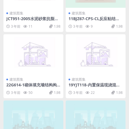
建筑图集
建筑图集
JCT951-2005水泥砂浆抗裂性
11BJZ67-CPS-CL反应粘结型
能试验方法.pdf
高分子湿铺防水卷材.pdf
3 年前
11
1.98
3 年前
9
1.98
建筑图集
建筑图集
22G614-1砌体填充墙结构构
19YJT118-内置保温现浇混凝
造.pdf
土墙体构造.pdf
3 年前
50
1.98
3 年前
22
1.98