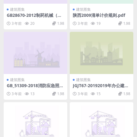
建筑图集
建筑图集
GB28670-2012制药机械（设
陕西2009清单计价规则.pdf
备）实施GMP的通则.pdf
3 年前
20
1.98
3 年前
19
1.98
建筑图集
建筑图集
GB_51309-2018消防应急照明
JGJT67-20192019年办公建筑
和疏散指示系统技术标准最新
设计标准.pdf
3 年前
13
1.98
3 年前
15
1.98
解读.pdf