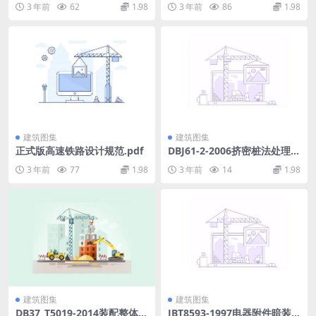
3 年前
62
1.98
3 年前
86
1.98
建筑图集
建筑图集
正式版高速铁路设计规范.pdf
DBJ61-2-2006挤密桩法处理地
基技术规程(陕西省标).pdf
3 年前
77
1.98
3 年前
14
1.98
建筑图集
建筑图集
DB37_T5019-2014装配整体式
JBT8593-1997电器附件暗装