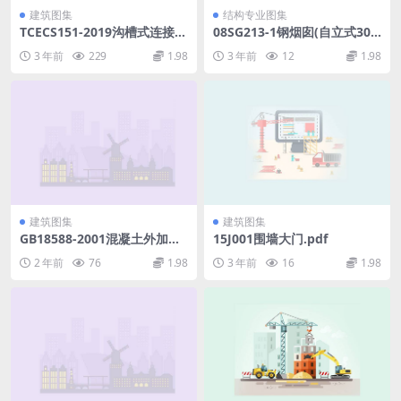
建筑图集
结构专业图集
TCECS151-2019沟槽式连接管
08SG213-1钢烟囱(自立式30-
道工程技术规程.pdf
60M).pdf
3 年前
229
1.98
3 年前
12
1.98
建筑图集
建筑图集
GB18588-2001混凝土外加剂
15J001围墙大门.pdf
中释放氨的限量.rar
2 年前
76
1.98
3 年前
16
1.98