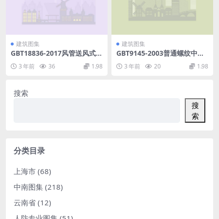
建筑图集
建筑图集
GBT18836-2017风管送风式空
GBT9145-2003普通螺纹中等
调（热泵）机组.pdf
精度优选系列的极限尺寸.pdf
3 年前
36
1.98
3 年前
20
1.98
搜索
搜
索
分类目录
上海市
(68)
中南图集
(218)
云南省
(12)
人防专业图集
(51)