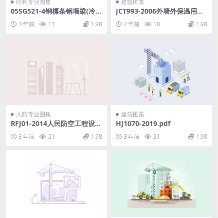
结构专业图集
建筑图集
05SG521-4钢檩条钢墙梁(冷弯
JCT993-2006外墙外保温用膨
薄壁卷边槽钢、高频焊接薄壁
胀聚苯乙烯板抹面胶浆.rar
3 年前
11
1.98
2 年前
18
1.98
H型钢墙梁).pdf
人防专业图集
建筑图集
RFJ01-2014人民防空工程设备
HJ1070-2019.pdf
设施标志和着色标准.pdf
3 年前
21
1.98
3 年前
21
1.98