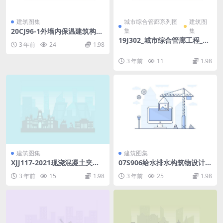
建筑图集
城市综合管廊系列图
建筑图
20CJ96-1外墙内保温建筑构造
集
集
（一）——FLL预拌无机膏状
19J302_城市综合管廊工程_防
3 年前
24
1.98
保温材料内保温构造.pdf
水构造.pdf
3 年前
11
1.98
建筑图集
建筑图集
XJJ117-2021现浇混凝土夹芯
07S906给水排水构筑物设计选
保温系统应用技术标准.pdf
用图.pdf
3 年前
15
1.98
3 年前
25
1.98