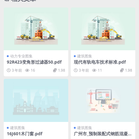
动力专业图集
建筑图集
92R423变角形过滤器50.pdf
现代有轨电车技术标准.pdf
3 年前
16
1.98
3 年前
11
1.98
建筑图集
建筑图集
16J601木门窗.pdf
广州市_预制装配式钢筋混凝土
雨水口标准图集.pdf