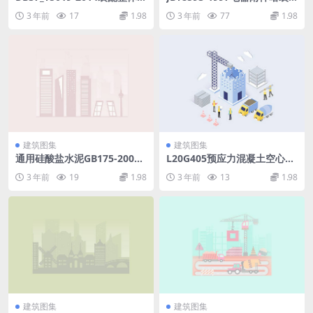
混凝土结构施工与质量验收.p
用面板、调整板和安装盒.pdf
3 年前
17
1.98
3 年前
77
1.98
df
建筑图集
建筑图集
通用硅酸盐水泥GB175-2007
L20G405预应力混凝土空心方
第2号修改单.pdf
桩(山东省标).pdf
3 年前
19
1.98
3 年前
13
1.98
建筑图集
建筑图集