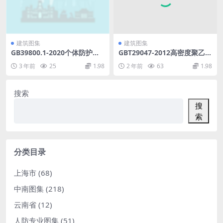
建筑图集
建筑图集
GB39800.1-2020个体防护装
GBT29047-2012高密度聚乙烯
备配备规范第1部分：总则(2.2
外护管硬质聚氨酯泡沫塑料预
3 年前
25
1.98
2 年前
63
1.98
1MB)1dea60398ddad84b.p
制直埋保温管及管件.rar
df
搜索
搜
索
分类目录
上海市
(68)
中南图集
(218)
云南省
(12)
人防专业图集
(51)