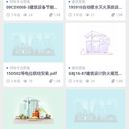
弱电专业图集
建筑图集
09CDX008-3建筑设备节能控
19S910自动喷水灭火系统设
制与管理.pdf
计.pdf
3 年前
24
1.98
3 年前
21
1.98
弱电专业图集
建筑图集
15D502等电位联结安装.pdf
GBJ16-87建筑设计防火规范.P
DF
3 年前
76
1.98
3 年前
34
1.98