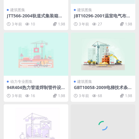
建筑图集
建筑图集
JTT566-2004轨道式集装箱门
JBT10296-2001温室电气布线
式起重机安全规程.pdf
设计规范.pdf
3 年前
10
1.98
3 年前
27
1.98
动力专业图集
建筑图集
94R404热力管道焊制管件设
GBT10058-2009电梯技术条件
计选用图52.pdf
标准.pdf
3 年前
16
1.98
3 年前
68
1.98