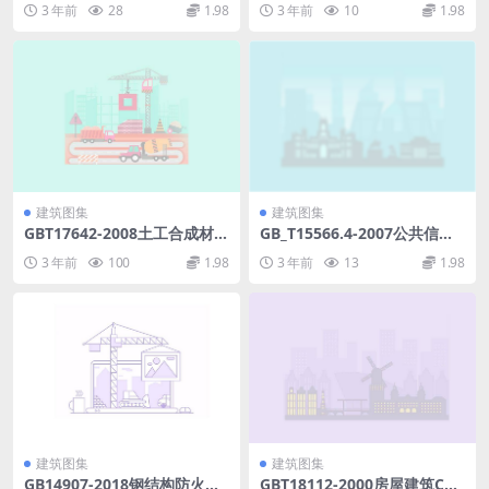
3 年前
28
1.98
3 年前
10
1.98
建筑图集
建筑图集
GBT17642-2008土工合成材料
GB_T15566.4-2007公共信息
非织造布复合土工膜.pdf
导向系统设置原则与要求第4
3 年前
100
1.98
3 年前
13
1.98
部分公共交通车站.pdf
建筑图集
建筑图集
GB14907-2018钢结构防火涂
GBT18112-2000房屋建筑CA