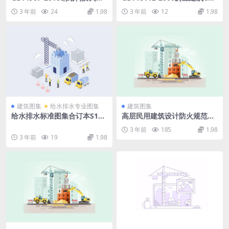
料.pdf
D制图统一规则.pdf
3 年前
24
1.98
3 年前
12
1.98
建筑图集
给水排水专业图集
建筑图集
给水排水标准图集合订本S1
高层民用建筑设计防火规范图
(上).pdf
示.pdf
3 年前
185
1.98
3 年前
19
1.98