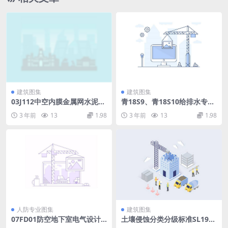
建筑图集
建筑图集
03J112中空内膜金属网水泥内
青18S9、青18S10给排水专业
隔墙.pdf
（四）(86.17MB).pdf
3 年前
13
1.98
3 年前
13
1.98
人防专业图集
建筑图集
07FD01防空地下室电气设计
土壤侵蚀分类分级标准SL190-
示例.pdf
2007.PDF