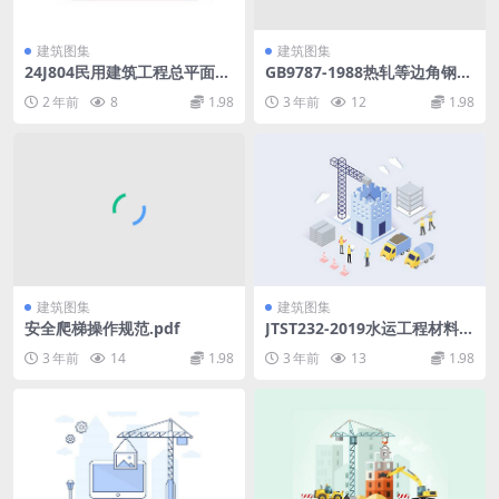
建筑图集
建筑图集
24J804民用建筑工程总平面初
GB9787-1988热轧等边角钢尺
步设计施工图设计深度图样.p
寸、外形、重量及允许偏差.p
2 年前
8
1.98
3 年前
12
1.98
df
df
建筑图集
建筑图集
安全爬梯操作规范.pdf
JTST232-2019水运工程材料试
验规程最新.pdf
3 年前
14
1.98
3 年前
13
1.98