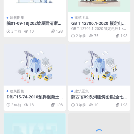
建筑图集
建筑图集
皖01-09-18J202坡屋面清晰
GB T 12706.1-2020 额定电压
版.zip
1 kV(Um=1.2 kV)到35 kV(U
GB T 12706.1-2020 额定电压1 kV
3 年前
10
1.98
m=40.5 kV)挤包绝缘电力电
(Um=1.2 kV)到35...
2 年前
75
1.98
缆及附件 第1部分：额定电
压1 kV(Um=1.2 kV)和3 kV
(Um=3.6kV)电缆.pdf
建筑图集
建筑图集
DBJ∕T15-74-2010预拌混凝土
陕西省09系列建筑图集(全七
生产质量管理技术规程.pdf
册).rar
3 年前
18
1.98
3 年前
10
1.98