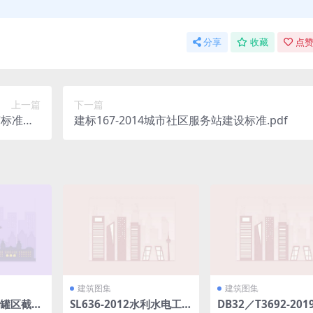
分享
收藏
点赞
上一篇
下一篇
标准库2
建标167-2014城市社区服务站建设标准.pdf
02.7M
B).pdf
建筑图集
建筑图集
6油罐区截油
SL636-2012水利水电工程
DB32／T3692-20