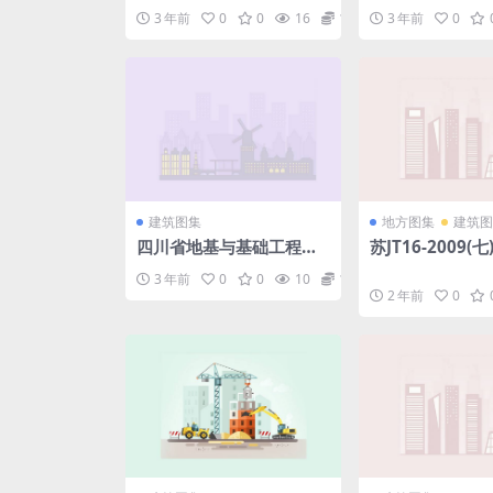
地下管线信息管理技术规
排水设施安装图(辅
3 年前
0
0
16
1.98
3 年前
0
程.pdf
建筑图集
地方图集
建筑图
四川省地基与基础工程施
苏JT16-2009(
工工艺规程DB51T5048-2
温构造图集(七)
3 年前
0
0
10
1.98
017.pdf
复合板外墙外保温
2 年前
0
r