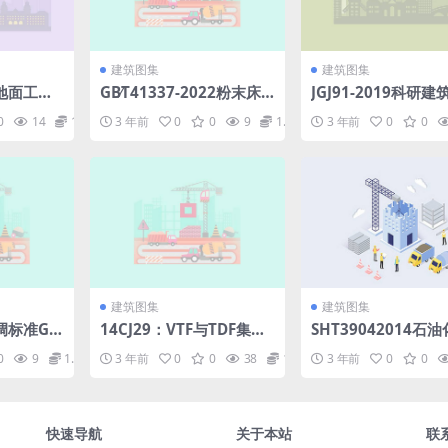
建筑图集
建筑图集
地面工程
GB∕T41337-2022粉末床
JGJ91-2019科研
熔融增材制造镍基合金(43
标准(21.06MB)e94
0
14
1.98
3 年前
0
0
9
1.98
3 年前
0
0
5.29KB)a3adbbff2a8cf5
6ef69ad4f.pdf
42.pdf
建筑图集
建筑图集
调标准GB
14CJ29：VTF与TDF集成
SHT39042014石
oc
防水、保温体系建筑构造.
建设工程项目竣工验
0
9
1.98
3 年前
0
0
38
1.98
3 年前
0
0
pdf
定.pdf
快速导航
关于本站
联