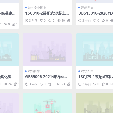
结构专业图集
建筑图集
墙外保温建筑
15G310-2装配式混凝土连
DB515016-2020Y
粉聚苯颗
接节点构造(剪力墙).pdf
川省城市园林绿化施
3 年前
0
0
10
1.98
3 年前
0
0
术标准园林工程施工
0
9
1.98
分册.pdf
建筑图集
建筑图集
5六氟化硫气
GB55006-2021钢结构通
18CJ79-1装配式砌
r
用规范.pdf
造（一）.pdf
0
24
1.98
3 年前
0
0
23
1.98
3 年前
0
0