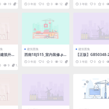
).pdf
单元工程施工质量验收评
隧道照明设计标准.p
0
19
1.98
3 年前
0
0
12
1.98
3 年前
0
0
定标准-水轮发电机组安装
工程.pdf
集
建筑图集
建筑图集
七)建筑外保
西南18J515_室内装修.pd
【正版】GB50348-2
硬泡聚氨酯
f
安全防范工程技术标准
3 年前
0
0
12
1.98
3 年前
0
0
系统.ra
f
0
9
1.98