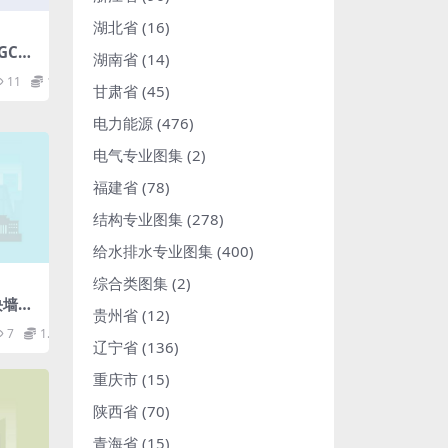
湖北省
(16)
LGC四
湖南省
(14)
工技
11
1.98
技术
甘肃省
(45)
电力能源
(476)
电气专业图集
(2)
福建省
(78)
结构专业图集
(278)
给水排水专业图集
(400)
综合类图集
(2)
块墙构
贵州省
(12)
7
1.98
辽宁省
(136)
重庆市
(15)
陕西省
(70)
青海省
(15)