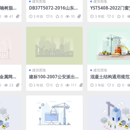
建筑图集
建筑图集
4呋喃树脂防
DB37T5072-2016山东建
YST5408-2022门
rar
筑工程建筑结构施工技术
工程施工操作规程（
0
41
1.98
3 年前
0
0
10
1.98
3 年前
0
0
资料-全套资料表格.pdf
稿）.pdf
建筑图集
建筑图集
模金属网水
建标100-2007公安派出所
混凝土结构通用规范2
建设标准.pdf
pdf
0
23
1.98
3 年前
0
0
111
1.98
3 年前
0
0