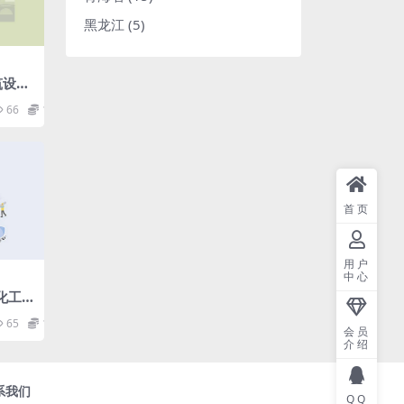
黑龙江
(5)
建筑设计
55b7
66
1.98
首页
用户
中心
油化工
收规
65
1.98
会员
介绍
系我们
QQ