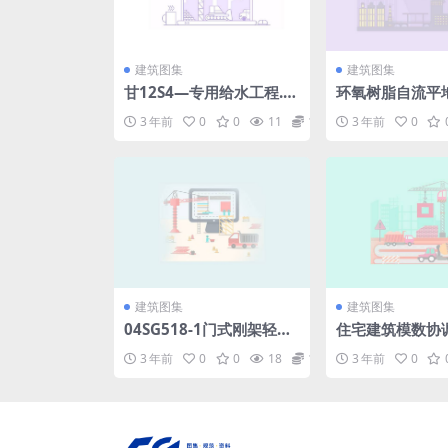
建筑图集
建筑图集
甘12S4—专用给水工程.p
环氧树脂自流平
df
技术规范.pdf
3 年前
0
0
11
1.98
3 年前
0
建筑图集
建筑图集
04SG518-1门式刚架轻型
住宅建筑模数协
房屋钢结构.pdf
T50100-2001.d
3 年前
0
0
18
1.98
3 年前
0