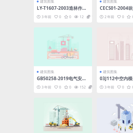
建筑图集
建筑图集
LY-T1607-2003造林作业
CECS01-200
设计规程.pdf
腐蚀工程技术规程.
3 年前
0
0
12
1.98
2 年前
0
建筑图集
建筑图集
GB50258-2019电气安装
03J112中空内
验收规范22页word文档.
泥内隔墙.pdf
3 年前
0
0
152
1.98
3 年前
0
pdf