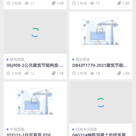
3 年前
11
1.98
3 年前
15
1.98
建筑图集
建筑图集
06J908-2公共建筑节能构造-
DB42∕T1770-2021建筑节能门
夏热冬冷和夏热冬暖地.pdf
窗工程技术标准.pdf
3 年前
12
1.98
3 年前
18
1.98
中南图集
结构专业图集
05YJ11-1住宅厨房.PDF
04G314钢筋混凝土折线形屋