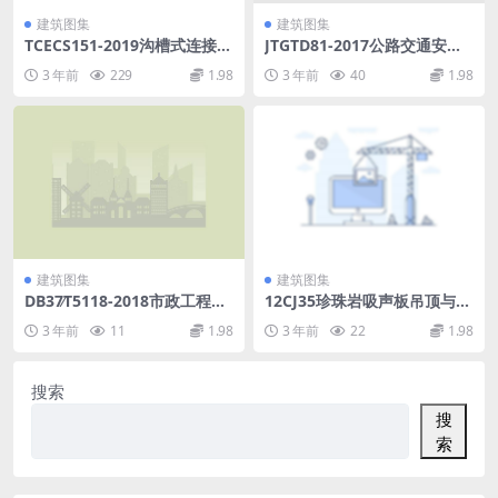
建筑图集
建筑图集
TCECS151-2019沟槽式连接管
JTGTD81-2017公路交通安全
道工程技术规程.pdf
设施设计细则.pdf
3 年前
229
1.98
3 年前
40
1.98
建筑图集
建筑图集
DB37∕T5118-2018市政工程资
12CJ35珍珠岩吸声板吊顶与墙
料管理标准.pdf
面构造－崔申珍珠岩吸声板.p
3 年前
11
1.98
3 年前
22
1.98
df
搜索
搜
索