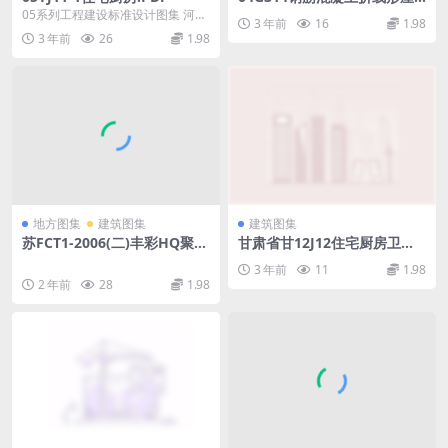
架.pdf
05系列工程建设标准设计图集 河南
3 年前
16
1.98
省工程建设标准设计管理办公室 主
3 年前
26
1.98
编
地方图集
建筑图集
建筑图集
苏FCT1-2006(二)丰彩HQ聚苯
甘肃省甘12J12住宅厨房卫生
颗粒胶浆建筑外保温系统.rar
间聚合物水泥防火型排气道系
3 年前
11
1.98
统.rar
2 年前
28
1.98