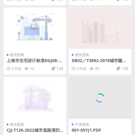
B)72e3091f39c8098c.pdf
建筑图集
建筑图集
上海市住宅设计标准DGJ08-20
DB32／T3692-2019城市隧道
-2019.pdf
照明设计标准.pdf
3 年前
14
1.98
3 年前
39
1.98
建筑图集
中南图集
CJJ-T126-2022城市道路清扫
001-05YJ1.PDF
保洁与质量评价标准.pdf