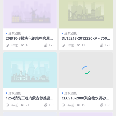
建筑图集
建筑图集
20J910-3模块化钢结构房屋建
DLT5218-2012220kV～750k
筑构造（OCR带书签）.pdf
V变电站设计技术规程(11.3M
3 年前
16
1.98
3 年前
12
1.98
B).pdf
建筑图集
建筑图集
12S4消防工程内蒙古标准设计
CECS18-2000聚合物水泥砂浆
DBJ03-22-2014(69.27MB)3cc
防腐蚀工程技术规程.pdf
3 年前
21
1.98
3 年前
19
1.98
45b9ba3d4e686.pdf