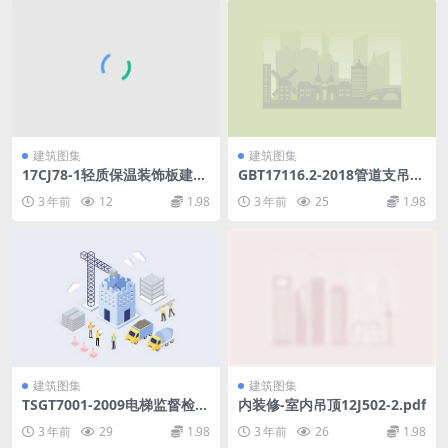
建筑图集
建筑图集
17CJ78-1轻质保温装饰板建筑
GBT17116.2-2018管道支吊架
构造.pdf
第2部分：管道连接部件(5.64
3 年前
12
1.98
3 年前
25
1.98
MB).pdf
建筑图集
建筑图集
TSGT7001-2009电梯监督检验
内装修-室内吊顶12J502-2.pdf
和定期检验规则.pdf
3 年前
29
1.98
3 年前
26
1.98