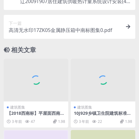
辽2009T907居住建筑供暖热计量系统设计安装(47.
48MB).pdf
下一篇
高清无水印17ZK05金属静压箱中南标图集0.pdf
相关文章
建筑图集
建筑图集
【2018西南标】平屋面西南18
10J929乡镇卫生院建筑标准设
J201.pdf
计样图.pdf
3 年前
47
1.98
3 年前
22
1.98