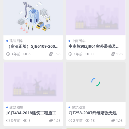
建筑图集
中南图集
（高清正版）GJB6109-2007.
中南标98ZJ901室外装修及配
pdf
件.pdf
3 年前
6
1.98
3 年前
11
1.98
建筑图集
建筑图集
JGJT434-2018建筑工程施工现
CJT258-2007纤维增强无规共
场监管信息系统技术标准.pdf
聚聚丙烯复合管.rar
3 年前
8
1.98
2 年前
18
1.98