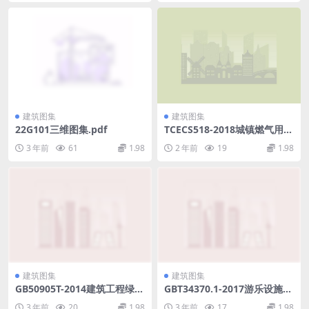
建筑图集
建筑图集
22G101三维图集.pdf
TCECS518-2018城镇燃气用二
甲醚应用技术规程.rar
3 年前
61
1.98
2 年前
19
1.98
建筑图集
建筑图集
GB50905T-2014建筑工程绿色
GBT34370.1-2017游乐设施无
施工规范.pdf
损检测第1部分：总则(2.99M
3 年前
20
1.98
3 年前
17
1.98