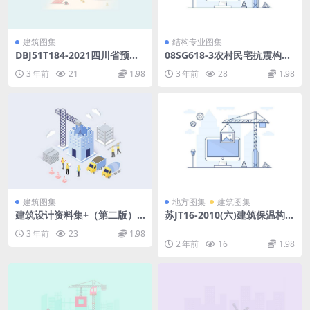
建筑图集
结构专业图集
DBJ51T184-2021四川省预成
08SG618-3农村民宅抗震构造
孔植桩技术标准附：条文说明
详图(生土结构房屋).pdf
3 年前
21
1.98
3 年前
28
1.98
(23.06MB)b25dc6ac84f6c24
f.pdf
建筑图集
地方图集
建筑图集
建筑设计资料集+（第二版）0
苏JT16-2010(六)建筑保温构造
6.pdf
图集(六)现场喷涂聚氨酯硬泡
3 年前
23
1.98
体保温系统.rar
2 年前
16
1.98