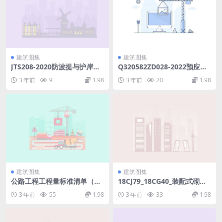
建筑图集
建筑图集
JTS208-2020防波提与护岸施
Q320582ZD028-2022预应力
工规范.pdf
混凝土方桩(24.49MB)167d1e
3 年前
9
1.98
3 年前
20
1.98
6a9a29488c.pdf
建筑图集
建筑图集
公路工程工程量标准清单（云
18CJ79_18CG40_装配式砌块
南DB53-2014）.pdf
墙构造一.pdf
3 年前
55
1.98
3 年前
33
1.98