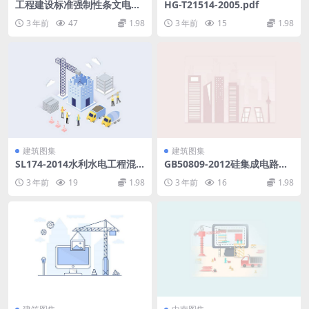
工程建设标准强制性条文电力
HG-T21514-2005.pdf
工程部分2016版.pdf
3 年前
47
1.98
3 年前
15
1.98
建筑图集
建筑图集
SL174-2014水利水电工程混
GB50809-2012硅集成电路芯
凝土防渗墙施工技术规范.pdf
片工厂设计规范.pdf
3 年前
19
1.98
3 年前
16
1.98