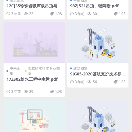
建筑图集
中南图集
12CJ35珍珠岩吸声板吊顶与墙
98ZJ521吊顶、轻隔断.pdf
面构造－崔申珍珠岩吸声板.p
3 年前
22
1.98
3 年前
30
1.98
df
中南图
市政给水排水专业图
建筑图集
集
集
SJG05-2020基坑支护技术标
准.pdf
17ZS02给水工程中南标.pdf
3 年前
56
1.98
3 年前
29
1.98