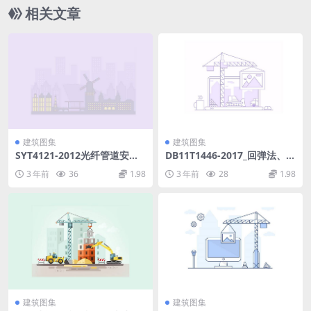
pdf
相关文章
建筑图集
建筑图集
SYT4121-2012光纤管道安全
DB11T1446-2017_回弹法、超
预警系统设计及施工规范.pdf
声回弹综合法检测泵送混凝土
3 年前
36
1.98
3 年前
28
1.98
抗压强度技术规程.pdf
建筑图集
建筑图集