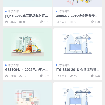
建筑图集
建筑图集
JGJ46-2020施工现场临时用电
GB50277-2010铸造设备安装
安全技术规范.pdf
工程施工及验收规范.pdf
3 年前
88
1.98
3 年前
16
1.98
建筑图集
建筑图集
GBT1094.14-2022电力变压器
JTG_3830-2018_公路工程建设
第14部分：采用高温绝缘材料
项目概算预算编制办法.pdf
3 年前
10
1.98
3 年前
50
1.98
的液浸式电力变压器(20.21M
B)445714f1ca81b37f.pdf