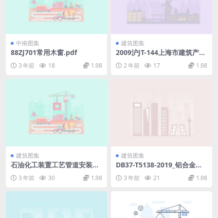
中南图集
建筑图集
88ZJ701常用木窗.pdf
2009沪JT-144上海市建筑产品
推荐性应用图集-酚醛板外墙外
3 年前
18
1.98
2 年前
17
1.98
保温系统.rar
建筑图集
建筑图集
石油化工装置工艺管道安装设
DB37-T5138-2019_铝合金耐
计施工图册（第2分册小型设
火节能门窗应用技术规程.pdf
3 年前
30
1.98
3 年前
21
1.98
备）.pdf