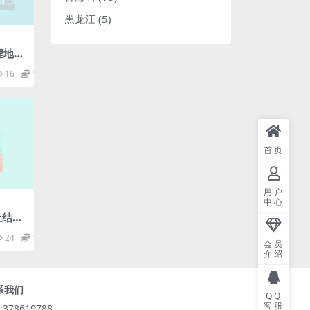
黑龙江
(5)
2埋地塑
规程.
16
1.98
首页
用户
中心
土结构
df
24
1.98
会员
介绍
系我们
QQ
客服
:378619788