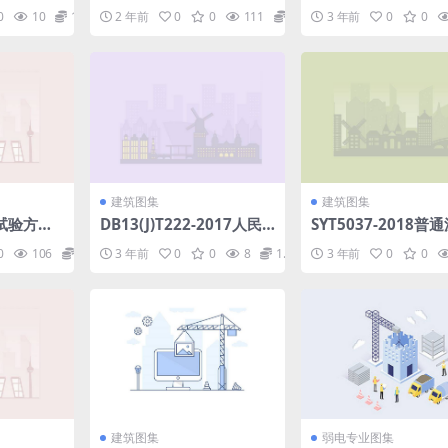
分：不锈钢
体湿度测定法(电解法).rar
质量常见问题预防措
0
10
1.98
2 年前
0
0
111
1.98
3 年前
0
0
凝土结构工程.pdf
建筑图集
建筑图集
试验方法
DB13(J)T222-2017人民
SYT5037-2018普
048.7.
防空工程建筑面积计算规
输送管道用埋弧焊钢管(
0
106
1.98
3 年前
0
0
8
1.98
3 年前
0
0
范.pdf
0.9MB).pdf
建筑图集
弱电专业图集