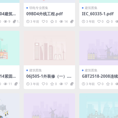
弱电专业图集
建筑图集
2004建筑物
09BD4外线工程.pdf
IEC_60335-1.pdf
3部分：电
0
9
1.98
3 年前
0
0
14
1.98
3 年前
0
0
安装-隔
备第53
器.pdf
建筑图集
建筑图集
2014紧固件
06J505-1外装修（一）.p
GBT2518-2008连
螺母(高清
df
锌钢板及钢带标准.p
0
11
1.98
3 年前
0
0
17
1.98
3 年前
0
0