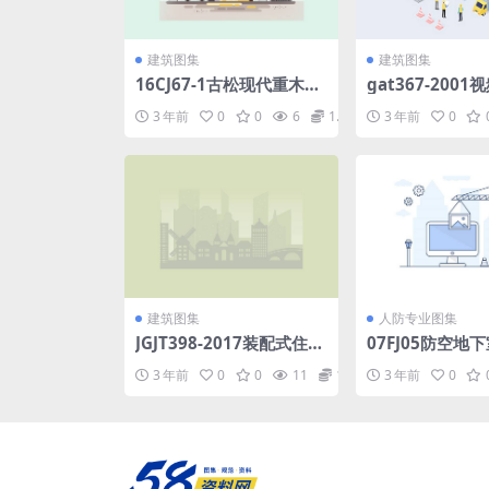
建筑图集
建筑图集
16CJ67-1古松现代重木结
gat367-200
构建筑.pdf
控系统技术要求.p
3 年前
0
0
6
1.98
3 年前
0
建筑图集
人防专业图集
JGJT398-2017装配式住宅
07FJ05防空地
建筑设计标准.pdf
油电站.pdf
3 年前
0
0
11
1.98
3 年前
0