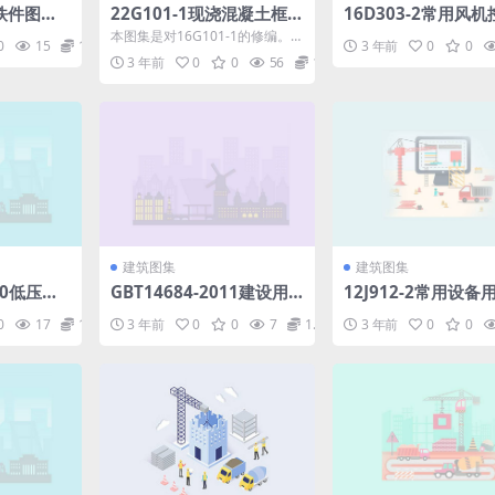
埋铁件图集
22G101-1现浇混凝土框
16D303-2常用风
df
架、剪力墙、梁、板.pdf
路图.pdf
本图集是对16G101-1的修编。本
0
15
1.98
3 年前
0
0
次修编依据全文强制性工程建设
3 年前
0
0
56
1.98
规范等标准，结合...
建筑图集
建筑图集
010低压电
GBT14684-2011建设用
12J912-2常用设备用
部分特殊
砂.pdf
df
0
17
1.98
3 年前
0
0
7
1.98
3 年前
0
0
求活动受
.pdf