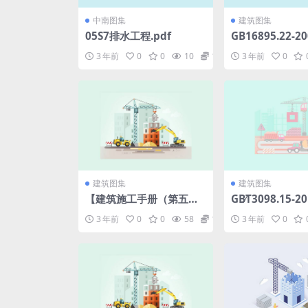
中南图集
建筑图集
05S7排水工程.pdf
GB16895.22-
电气装置第5-5
3 年前
0
0
10
1.98
3 年前
0
气设备的选择和
离、开关和控制设
4节：过电压保护电
建筑图集
建筑图集
【建筑施工手册（第五
GB∕T3098.15-
版）】第5册.pdf
机械性能不锈钢
3 年前
0
0
58
1.98
3 年前
0
版).pdf