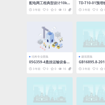
配电网工程典型设计10kV
TD-T10-01预
电缆分册最新2016版.pdf
中南电力设计院.p
3 年前
0
0
13
1.98
3 年前
0
结构专业图集
建筑图集
05G359-4悬挂运输设备轨
GB16895.8-2
道(适用于梯形钢屋架).pdf
气装置第7-706
3 年前
0
0
16
1.98
3 年前
0
装置或场所的要
限制的可导电场所