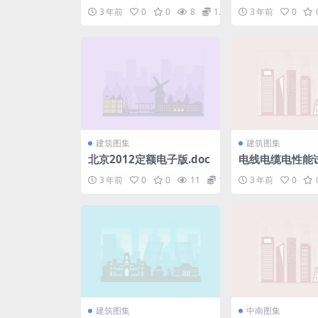
可行性研究报告编制规程.
缝气瓶 第4部
3 年前
0
0
8
1.98
3 年前
0
pdf
无缝气瓶.pdf
建筑图集
建筑图集
北京2012定额电子版.doc
电线电缆电性能
耐电痕试验GB／T3
3 年前
0
0
11
1.98
3 年前
0
pdf
建筑图集
中南图集