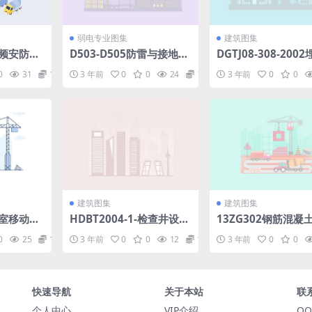
弱电专业图集
建筑图集
1视频安防监
D503-D505防雷与接地
DGTJ08-308-200
df
（下册）彩色版.pdf
料排水管道工程技术
0
31
1.98
3 年前
0
0
24
1.98
3 年前
0
0
pdf
建筑图集
建筑图集
下室移动柴
HDBT2004-1-检查井设计
13ZG302钢筋混凝
与施工标准图.pdf
预埋件(47.68MB).p
0
25
1.98
3 年前
0
0
12
1.98
3 年前
0
0
快速导航
关于本站
联
个人中心
VIP介绍
QQ