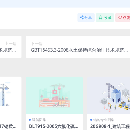
分享
收藏
点赞
上一篇
下一篇
技术规范坡
GBT16453.3-2008水土保持综合治理技术规范沟
术.pdf
壑治理技术.pdf
建筑图集
结构专业图集
2017钢质无
DLT915-2005六氟化硫气
20G908-1_建筑工