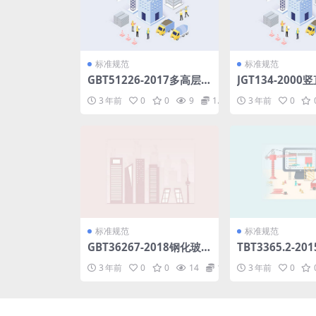
标准规范
标准规范
GBT51226-2017多高层
JGT134-200
木结构建筑技术标准.pdf
停车设备.pdf
3 年前
0
0
9
1.98
3 年前
0
标准规范
标准规范
GBT36267-2018钢化玻
TBT3365.2-2
璃单位产品能耗测试方法.
字移动通信系统（
3 年前
0
0
14
1.98
3 年前
0
pdf
R）SIM卡第2
方法.pdf