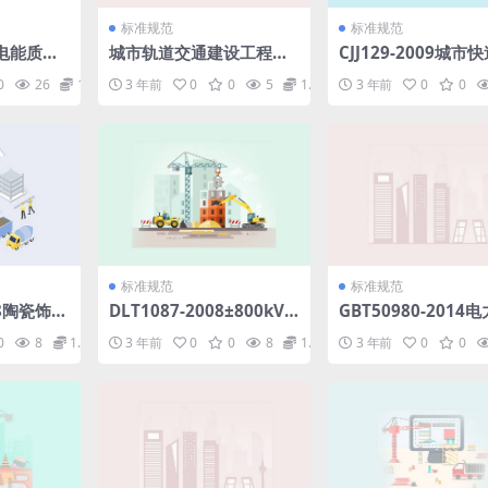
标准规范
标准规范
13电能质量
城市轨道交通建设工程验
CJJ129-2009城市
.pdf
收管理暂行办法（全）.do
设计规程.pdf
0
26
1.98
3 年前
0
0
5
1.98
3 年前
0
0
cx
标准规范
标准规范
018陶瓷饰面
DLT1087-2008±800kV
GBT50980-2014
程.pdf
特高压直流换流站二次设
度通信中心工程设计
0
8
1.98
3 年前
0
0
8
1.98
3 年前
0
0
备抗扰度要求.pdf
pdf