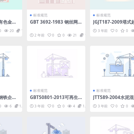
标准规范
标准规范
11有色金属
GBT 3692-1983 钢丝网水
JGJT187-2009塔
规范(非正
泥板轴心受拉试验方法.pd
混凝土基础工程技术
0
20
1.98
3 年前
0
0
f
pdf
2 年前
0
0
21
1.98
标准规范
标准规范
11钢铁企业
GBT50801-2013可再生
JTT589-2004水泥
规范.pd
能源建筑应用工程评价标
路面嵌缝密封材料.p
0
6
1.98
3 年前
0
0
4
1.98
3 年前
0
0
准.pdf