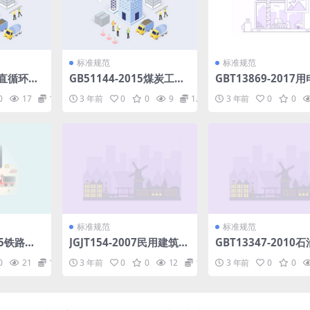
标准规范
标准规范
0竖直循环式
GB51144-2015煤炭工业
GBT13869-2017
矿井建设岩土工程勘察规
全导则.pdf
0
17
1.98
3 年前
0
0
9
1.98
3 年前
0
0
范.pdf
标准规范
标准规范
015铁路数
JGJT154-2007民用建筑能
GBT13347-2010
GSM-
耗数据采集标准.pdf
体管道阻火器.pdf
0
21
1.98
3 年前
0
0
12
1.98
3 年前
0
0
部分：试验