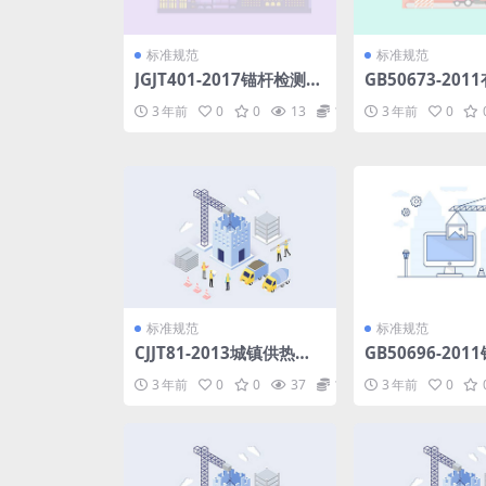
标准规范
标准规范
JGJT401-2017锚杆检测与
GB50673-20
监测技术规程.pdf
冶炼厂电力设计
3 年前
0
0
13
1.98
3 年前
0
式版).pdf
标准规范
标准规范
CJJT81-2013城镇供热直
GB50696-20
埋热水管道技术规程.pdf
冶金设备基础设计
3 年前
0
0
37
1.98
3 年前
0
f