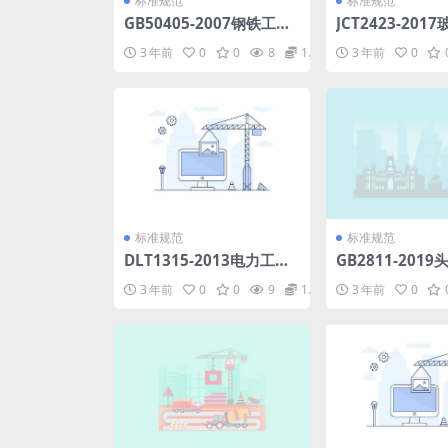
标准规范
标准规范
GB50405-2007钢铁工业
JCT2423-201
资源综合利用设计规范.PD
余热发电设计规范
3 年前
0
0
8
1.98
3 年前
0
F
标准规范
标准规范
DLT1315-2013电力工程
GB2811-201
接地装置用放热焊剂技术
全帽.pdf
3 年前
0
0
9
1.98
3 年前
0
条件.pdf