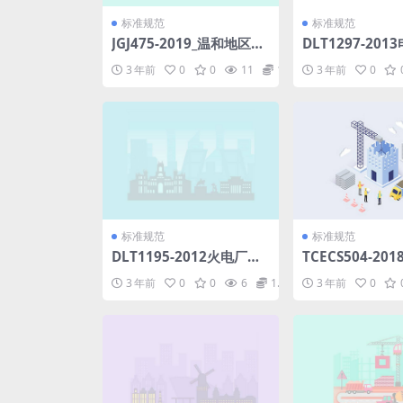
标准规范
标准规范
JGJ475-2019_温和地区居
DLT1297-20
住建筑节能设计标准.pdf
监测系统技术规范
3 年前
0
0
11
1.98
3 年前
0
标准规范
标准规范
DLT1195-2012火电厂高
TCECS504-2
压变频器运行与维护规范.
砖粘贴应用技术规
3 年前
0
0
6
1.98
3 年前
0
pdf