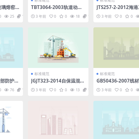
标准规范
标准规范
7玻璃熔窑
TBT3064-2003轨道动力
JTS257-2-2012海
.pdf
稳定车(第1-4部分).pdf
高性能混凝土质量控
0
25
1.98
3 年前
0
0
18
1.98
3 年前
0
0
准.pdf
标准规范
标准规范
9头部防护安
JGJT323-2014自保温混凝
GB50436-2007线
土复合砌块墙体应用技术
工艺设计规范.pdf
0
76
1.98
3 年前
0
0
13
1.98
3 年前
0
0
规程.pdf