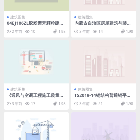
建筑图集
建筑图集
04EJ106ZL胶粉聚苯颗粒建筑
内蒙古自治区房屋建筑与装饰
保温隔热材料外墙保温构造
工程预算定额(上册).pdf
2 年前
10
1.98
3 年前
14
1.98
(一).rar
建筑图集
建筑图集
《通风与空调工程施工质量验
TS2019-14钢结构普通钢平台
收规范》GB50243-2016实施
设计图集.pdf
3 年前
17
1.98
3 年前
51
1.98
指南（完整版）.pdf