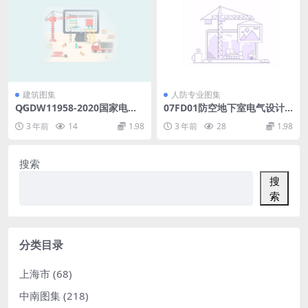
建筑图集
人防专业图集
Q∕GDW11958-2020国家电网
07FD01防空地下室电气设计
有限公司应急预案编制规范(8.
示例.pdf
3 年前
14
1.98
3 年前
28
1.98
09MB).pdf
搜索
搜
索
分类目录
上海市
(68)
中南图集
(218)