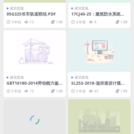
建筑图集
建筑图集
95G325吊车轨道联结.PDF
17CJ40-25：建筑防水系统建
筑构造（二十五）.pdf
3 年前
15
1.98
3 年前
9
1.98
建筑图集
建筑图集
GBT16180-2014劳动能力鉴定
SL253-2018-溢洪道设计规范.
职工工伤与职业病致残等级.p
pdf
3 年前
15
1.98
3 年前
45
1.98
df