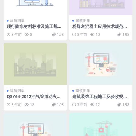
建筑图集
建筑图集
现行防水材料标准及施工规范
粉煤灰混凝土应用技术规范GB
汇编.pdf
J146.pdf
3 年前
8
1.98
3 年前
10
1.98
建筑图集
建筑图集
QSY64-2012油气管道动火规
建筑装饰工程施工及验收规范
范.pdf
(JGJ73-91).pdf
3 年前
12
1.98
3 年前
12
1.98