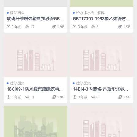
建筑图集
给水排水专业图集
玻璃纤维增强塑料加砂管GBT
GBT17391-1998聚乙烯管材与
21238-2007.pdf
管件热稳定性试验方法.pdf
3 年前
17
1.98
3 年前
6
1.98
建筑图集
建筑图集
18CJ09-1防水透汽膜建筑构
14BJ4-3内装修-吊顶华北标准
造-特卫强防水透汽膜、隔汽
图集(15.61MB)aa90824efa4
3 年前
51
1.98
3 年前
8
1.98
膜.pdf
381a0.pdf