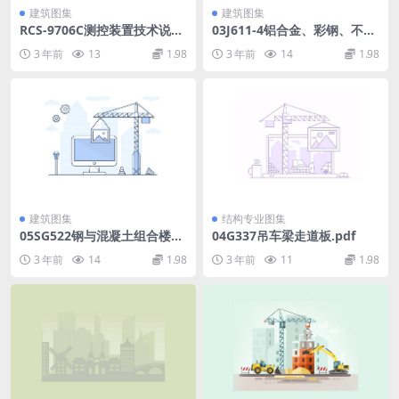
建筑图集
建筑图集
RCS-9706C测控装置技术说明
03J611-4铝合金、彩钢、不锈
书(IEC61850)(625.85KB)050
钢夹芯板大门.pdf
3 年前
13
1.98
3 年前
14
1.98
86d83aa28d437.pdf
建筑图集
结构专业图集
05SG522钢与混凝土组合楼
04G337吊车梁走道板.pdf
(屋)盖结构构造.pdf
3 年前
14
1.98
3 年前
11
1.98