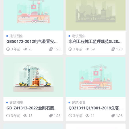
建筑图集
建筑图集
GB50172-2012电气装置安装
水利工程施工监理规范SL288-
工程蓄电池施工及验收规范.p
2014.pdf
3 年前
25
1.98
3 年前
59
1.98
df
建筑图集
建筑图集
GB_Z41313-2022金刚石圆锯
Q321311QLY001-2019先张
片基体.pdf
法预应力混凝土方桩(742.86K
3 年前
13
1.98
3 年前
11
1.98
B)167d1e6a9a29488c.pdf