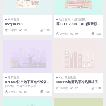
中南图集
地方图集
建筑图集
05YJ10.PDF
苏FCT1-2006(二)HQ聚苯颗粒
胶浆建筑外保温系统.rar
3 年前
19
1.98
2 年前
19
1.98
建筑图集
动力专业图集
07FD02防空地下室电气设备
06R115地源热泵冷热源机房
安装.pdf
设计与施工27.pdf
防空地下室电气设备安装
3 年前
12
1.98
3 年前
45
1.98