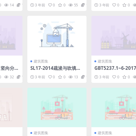
.pdf
志牌与支撑结构标准图集
04-2017.pdf
0
14
1.98
3 年前
0
0
55
1.98
3 年前
0
0
(80.72MB)84323089d89
66b33.pdf
建筑图集
建筑图集
021竖向分布
SL17-2014疏浚与吹填工
GBT5237.1~6-20
整体式混
程技术规范.pdf
金建筑型材（第1~6
0
32
1.98
3 年前
0
0
13
1.98
3 年前
0
0
技术规程.
合订本）.pdf
建筑图集
建筑图集