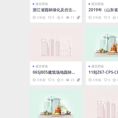
建筑图集
建筑图集
浙江省园林绿化及仿古建
2019年（山东
筑工程预算定额（2010
程价目表）.pdf
3 年前
0
0
11
1.98
3 年前
0
版）（上册）.pdf
建筑图集
建筑图集
06SJ805建筑场地园林景
11BJZ67-CPS
观设计深度及图样.pdf
结型高分子湿铺
3 年前
0
0
23
1.98
3 年前
0
pdf