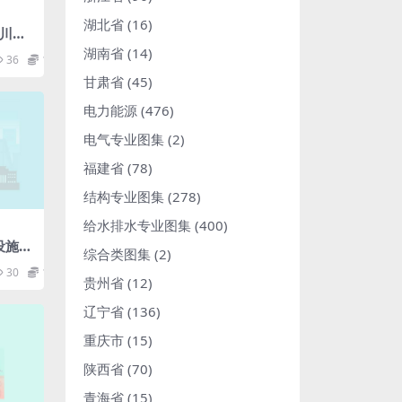
湖北省
(16)
四川省
桥面
湖南省
(14)
36
1.98
文说
甘肃省
(45)
电力能源
(476)
电气专业图集
(2)
福建省
(78)
结构专业图集
(278)
给水排水专业图集
(400)
设施(8
综合类图集
(2)
8dda
30
1.98
贵州省
(12)
辽宁省
(136)
重庆市
(15)
陕西省
(70)
青海省
(15)