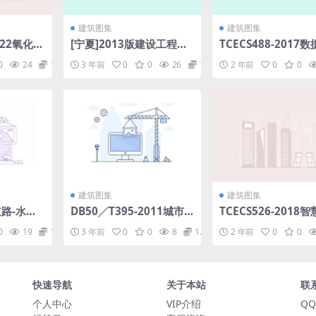
建筑图集
建筑图集
2022氧化铝
[宁夏]2013版建设工程费
TCECS488-2017
物理性能
用定额(五专业152页).pdf
等级评定标准.rar
0
24
1.98
3 年前
0
0
26
1.98
2 年前
0
0
分：微量
波长色散X
00.61K
1b37f.p
建筑图集
建筑图集
道路-水泥
DB50╱T395-2011城市
TCECS526-2018
道路检测技术规程.pdf
建设评价标准.rar
0
19
1.98
3 年前
0
0
8
1.98
2 年前
0
0
快速导航
关于本站
联
个人中心
VIP介绍
QQ