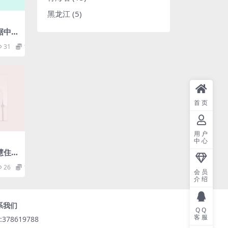
黑龙江
(5)
数据中心
31
1.98
首页
用户
中心
智慧住区
26
1.98
会员
介绍
系我们
QQ
客服
:378619788