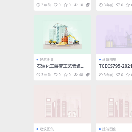
范GBJ146.pdf
物抗药性治理总则
3 年前
0
0
10
1.98
3 年前
0
建筑图集
建筑图集
石油化工装置工艺管道安
TCECS795-2
装设计手册第1篇设计与计
钢筋不连接装配
3 年前
0
0
48
1.98
3 年前
0
算(第五版).rar
凝土剪力墙结构
pdf
建筑图集
建筑图集