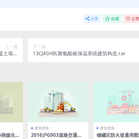
分享
收藏
点赞
上一篇
下一篇
混凝土墙体
13CJ45HBL聚氨酯板保温系统建筑构造.rar
程.rar
建筑图集
建筑图集
015病媒生
2016沪G903道路交通标
储罐区防火堤通用图S