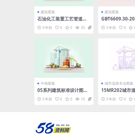
建筑图集
建筑图集
石油化工装置工艺管道安
GB∕T6609.30-
装设计施工图册(第3分册
化学分析方法和
3 年前
0
0
35
1.98
3 年前
0
管道支吊架).pdf
测定方法第30部
元素含量的测定
射线荧光光谱法(8
B)445714f1ca8
df
中南图集
城市道路专业图集
05系列建筑标准设计图集
15MR202城市
05J2.pdf
混凝土路面.pdf
3 年前
0
0
10
1.98
3 年前
0