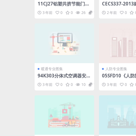
11CJ27铝塑共挤节能门窗.
CECS337-20
pdf
纤维增强无规共
3 年前
0
0
26
1.98
2 年前
0
复合管道工程技术
r
暖通专业图集
人防专业图集
94K303分体式空调器安
05SFD10《人
装.pdf
室设计规范》图
3 年前
0
0
10
1.98
3 年前
0
业.pdf