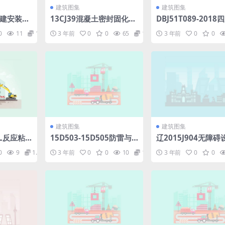
建筑图集
建筑图集
省建安装工
13CJ39混凝土密封固化楼
DBJ51T089-2018
地面.pdf
城镇超高韧性组合钢
0
11
1.98
3 年前
0
0
65
1.98
3 年前
0
0
结构技术标准[附条
明].pdf
建筑图集
建筑图集
-CL反应粘
15D503-15D505防雷与
辽2015J904无障碍
防水卷材.
接地.pdf
5.12MB)1dea6039
0
9
1.98
3 年前
0
0
10
1.98
3 年前
0
0
d84b.pdf