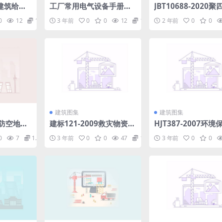
13建筑给水
工厂常用电气设备手册上
JBT10688-2020
聚聚丙烯
册第二版.pdf
烯垫片.rar
0
12
1.98
3 年前
0
0
12
1.98
2 年前
0
0
规程.ra
建筑图集
建筑图集
防防空地下
建标121-2009救灾物资储
HJT387-2007环
示电气专
备库建设标准(178.89KB).
准.pdf
0
7
1.98
3 年前
0
0
47
1.98
3 年前
0
0
pdf