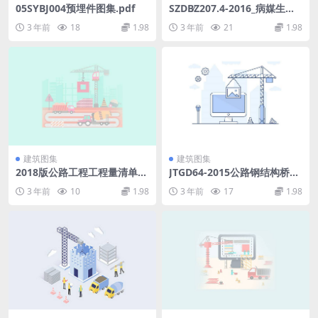
05SYBJ004预埋件图集.pdf
SZDB∕Z207.4-2016_病媒生物
预防控制技术规范_第4部分：
3 年前
18
1.98
3 年前
21
1.98
蜚蠊.pdf
建筑图集
建筑图集
2018版公路工程工程量清单计
JTGD64-2015公路钢结构桥梁
量规则.pdf
设计规范.pdf
3 年前
10
1.98
3 年前
17
1.98