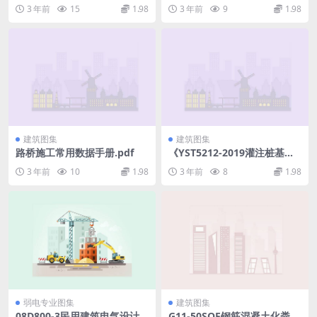
3 年前
15
1.98
3 年前
9
1.98
建筑图集
建筑图集
路桥施工常用数据手册.pdf
《YST5212-2019灌注桩基础
技术规程》条文说明.pdf
3 年前
10
1.98
3 年前
8
1.98
弱电专业图集
建筑图集
08D800-3民用建筑电气设计
G11-50SQF钢筋混凝土化粪池