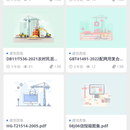
df
df
建筑图集
建筑图集
DB11!T536-2021农村民居建
GBT41491-2022配网用复合材
筑抗震设计施工规程(1).pdf
料杆塔(6.19MB)a3adbbff2a8
3 年前
81
1.98
3 年前
12
1.98
cf542.pdf
建筑图集
建筑图集
HG-T21514-2005.pdf
08J06信报箱图集.pdf