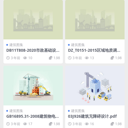
建筑图集
建筑图集
DB11T808-2020市政基础设施
DZ_T0151-2015区域地质调查
工程资料管理规程.pdf
中遥感技术规定(1_50000).pd
3 年前
10
1.98
3 年前
13
1.98
f
建筑图集
建筑图集
GB16895.31-2008建筑物电气
03J926建筑无障碍设计.pdf
装置第7-717部分：特殊装置
3 年前
17
1.98
3 年前
16
1.98
或场所的要求移动的或可搬运