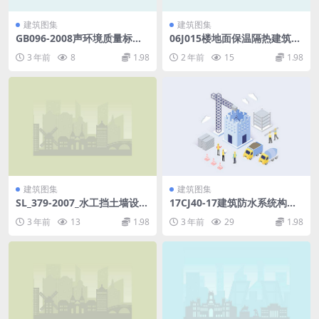
建筑图集
建筑图集
GB096-2008声环境质量标准.
06J015楼地面保温隔热建筑构
pdf
造(四)(挤塑聚苯板保温隔热).r
3 年前
8
1.98
2 年前
15
1.98
ar
建筑图集
建筑图集
SL_379-2007_水工挡土墙设计
17CJ40-17建筑防水系统构造
规范.pdf
（十七）.pdf
3 年前
13
1.98
3 年前
29
1.98