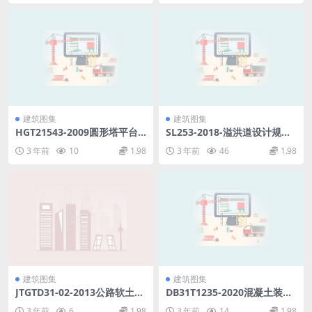
的单元.pdf
建筑图集
建筑图集
HGT21543-2009圆形塔平台
SL253-2018-溢洪道设计规范.
通用图.pdf
pdf
3 年前
10
1.98
3 年前
46
1.98
建筑图集
建筑图集
JTGTD31-02-2013公路软土地
DB31T1235-2020混凝土装配-
基路堤设计与施工技术细则.p
现浇式剪力墙结构技术规程.p
3 年前
6
1.98
3 年前
14
1.98