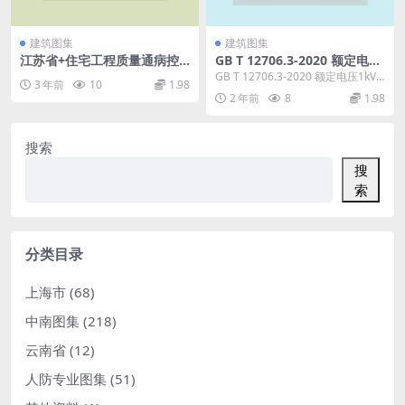
建筑图集
建筑图集
江苏省+住宅工程质量通病控
GB T 12706.3-2020 额定电压
制标准.pdf
1kV Um=1.2 kV 到35kV Um
GB T 12706.3-2020 额定电压1kV
3 年前
10
1.98
=40.5 kV 挤包绝缘电力电缆及
Um=1.2 kV 到35k...
2 年前
8
1.98
附件 第3部分：额定电压35kV
Um=40.5kV 电缆.pdf
搜索
搜
索
分类目录
上海市
(68)
中南图集
(218)
云南省
(12)
人防专业图集
(51)