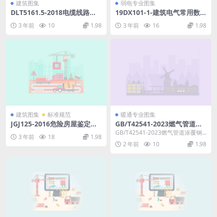
建筑图集
弱电专业图集
DLT5161.5-2018电缆线路施
19DX101-1-建筑电气常用数
工质量检验.pdf
据.pdf
3 年前
10
1.98
3 年前
16
1.98
建筑图集
标准规范
暖通专业图集
JGJ125-2016危险房屋鉴定标
GB/T42541-2023燃气管道涂
准.pdf
覆钢管.pdf
GB/T42541-2023燃气管道涂覆钢
3 年前
18
1.98
管下载
2 年前
10
1.98