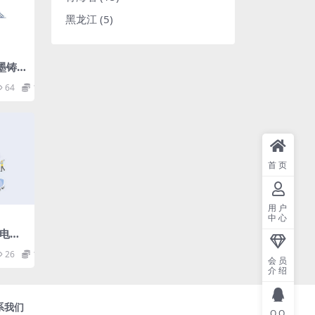
黑龙江
(5)
蠕墨铸
bff2
64
1.98
首页
用户
中心
力电缆
26
1.98
会员
介绍
系我们
QQ