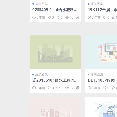
建筑图集
建筑图集
02SS405-1～4给水塑料管
19K112金属
安装.pdf
支吊架（含抗震
3 年前
0
0
13
1.98
3 年前
0
pdf
建筑图集
建筑图集
辽2015S101给水工程(14
DLT5105-19
4.81MB).pdf
程水利计算规范》
3 年前
0
0
12
1.98
3 年前
0