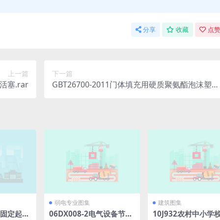
分享
收藏
点赞
上一篇
下一篇
活塞.rar
GBT26700-2011门体填充用硬质聚氨酯泡沫塑料
rar
弱电专业图集
建筑图集
港口固定起重
06DX008-2电气设备节能
10J932农村中小学