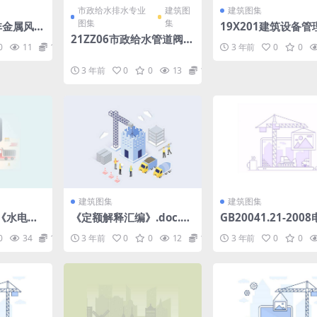
市政给水排水专业
建筑图
建筑图集
图集
集
、非金属风管
19X201建筑设备
支吊架）.
21ZZ06市政给水管道阀门
设计与安装.pdf
0
11
1.98
3 年前
0
0
井中南标图集.pdf
3 年前
0
0
13
1.98
建筑图集
建筑图集
99《水电工
《定额解释汇编》.doc.pd
GB20041.21-200
.pdf
f
理用导管系统第21
0
34
1.98
3 年前
0
0
12
1.98
3 年前
0
0
刚性导管系统的特殊
pdf