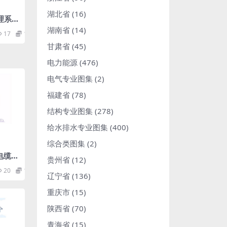
湖北省
(16)
管理系统
湖南省
(14)
17
1.98
甘肃省
(45)
电力能源
(476)
电气专业图集
(2)
福建省
(78)
结构专业图集
(278)
给水排水专业图集
(400)
综合类图集
(2)
8电缆管
贵州省
(12)
部分：
20
1.98
要求.
辽宁省
(136)
重庆市
(15)
陕西省
(70)
青海省
(15)