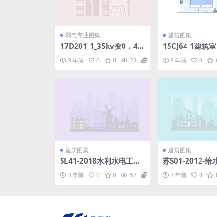
弱电专业图集
建筑图集
17D201-1_35kv变0．4k
15CJ64-1建
V附设式油浸变压器室布置
造(一).pdf
3 年前
0
0
22
1.98
3 年前
0
_2018.pdf
建筑图集
建筑图集
SL41-2018水利水电工程
苏S01-2012-
启闭机设计规范.pdf
集.pdf
3 年前
0
0
52
1.98
3 年前
0