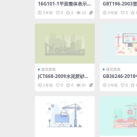
16G101-1平面整体表示方
GBT196-200
法制图规则和构造详图.pd
本尺寸(2020111
3 年前
0
0
22
1.98
3 年前
0
f
4).pdf
建筑图集
建筑图集
JCT668-2009水泥胶砂中
GB36246-20
剩余三氧化硫含量的测定
成材料面层运动场地
2 年前
0
0
41
1.98
3 年前
0
方法.rar
df