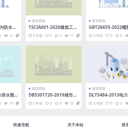
建筑图集
建筑图集
筑室内防水构
TSCIA001-2020建筑工程
GBT26655-2022
资料管理规程(陕西建筑业
铁件(8.53MB)a3adb
0
12
1.98
3 年前
0
0
17
1.98
3 年前
0
0
协会团体标准)(13.22MB).
a8cf542.pdf
pdf
建筑图集
建筑图集
给水排水图
DB5301T20-2019城市道
DLT5484-2013电
路绿化设计规范(523.03K
隧道设计规程.pdf
0
19
1.98
3 年前
0
0
15
1.98
3 年前
0
0
B).pdf
快速导航
关于本站
联