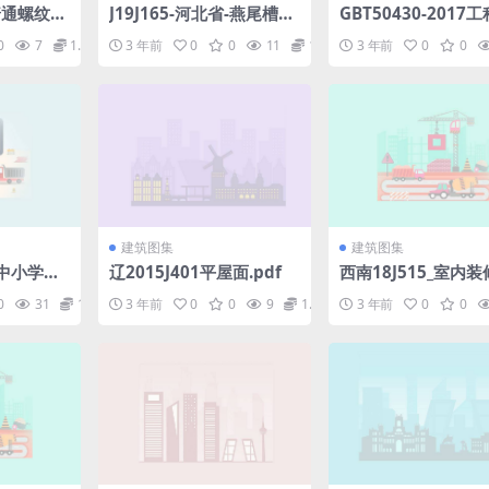
3普通螺纹基
J19J165-河北省-燕尾槽型
GBT50430-2017
717381
轻质复合保温板建筑构造.
设施工企业质量管理
0
7
1.98
3 年前
0
0
11
1.98
3 年前
0
0
pdf
pdf
建筑图集
建筑图集
18中小学合
辽2015J401平屋面.pdf
西南18J515_室内装
(2).p
f
0
31
1.98
3 年前
0
0
9
1.98
3 年前
0
0