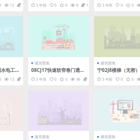
设计.pdf
设计样图.pdf
0
12
1.98
3 年前
0
0
8
1.98
3 年前
0
0
建筑图集
建筑图集
水利水电工程
08CJ17快速软帘卷门透明
宁02J8楼梯（无密）.
规程.pd
分节门滑升门卷帘门.pdf
0
13
1.98
3 年前
0
0
46
1.98
3 年前
0
0
建筑图集
建筑图集